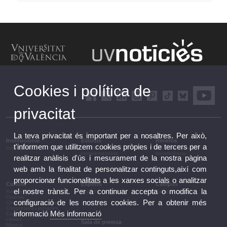
Cookies i política de
privacitat
La teva privacitat és important per a nosaltres. Per això,
Institucional
Estudis
Recerca
t'informem que utilitzem cookies pròpies i de tercers per a
Institucional
Estudis i formació
Recerca, innovació i
complementària
transferència
realitzar anàlisis d'ús i mesurament de la nostra pàgina
web amb la finalitat de personalitzar continguts,així com
proporcionar funcionalitats a les xarxes socials o analitzar
Cultura
Esports
Campus
el nostre trànsit. Per a continuar accepta o modifica la
Arts escèniques
Esports
Campus
Cinema
configuració de les nostres cookies. Per a obtenir més
Conferències i debats
Congressos i jornades
informació
Més informació
Exposicions
Lletres
Sala de premsa
Música