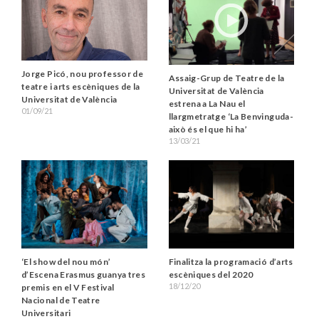
Jorge Picó, nou professor de
Assaig-Grup de Teatre de la
teatre i arts escèniques de la
Universitat de València
Universitat de València
estrena a La Nau el
01/09/21
llargmetratge ‘La Benvinguda-
això és el que hi ha’
13/03/21
‘El show del nou món’
Finalitza la programació d’arts
d’Escena Erasmus guanya tres
escèniques del 2020
18/12/20
premis en el V Festival
Nacional de Teatre
Universitari