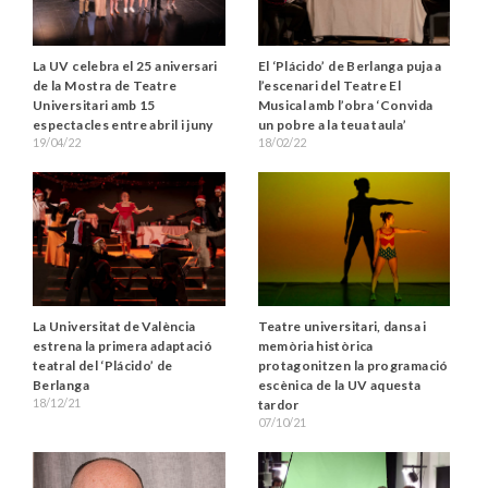
La UV celebra el 25 aniversari
El ‘Plácido’ de Berlanga puja a
de la Mostra de Teatre
l’escenari del Teatre El
Universitari amb 15
Musical amb l’obra ‘Convida
espectacles entre abril i juny
un pobre a la teua taula’
19/04/22
18/02/22
La Universitat de València
Teatre universitari, dansa i
estrena la primera adaptació
memòria històrica
teatral del ‘Plácido’ de
protagonitzen la programació
Berlanga
escènica de la UV aquesta
18/12/21
tardor
07/10/21