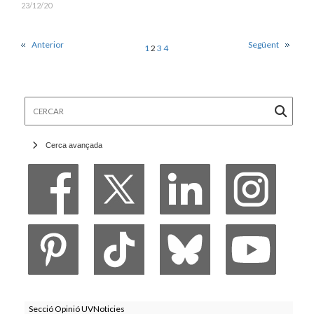
23/12/20
Anterior
Següent
1
2
3
4
Cercar
Cerca avançada
Secció Opinió UVNoticies