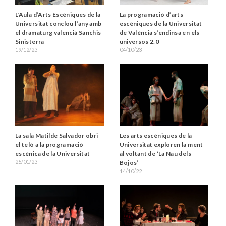
L'Aula d’Arts Escèniques de la
La programació d’arts
Universitat conclou l’any amb
escèniques de la Universitat
el dramaturg valencià Sanchis
de València s’endinsa en els
Sinisterra
universos 2.0
19/12/23
04/10/23
La sala Matilde Salvador obri
Les arts escèniques de la
el teló a la programació
Universitat exploren la ment
escènica de la Universitat
al voltant de ‘La Nau dels
25/01/23
Bojos’
14/10/22