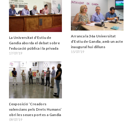
Arranca la 36a Universitat
La Universitat d'Estiu de
d’Estiu de Gandia, amb un acte
Gandia aborda el debat sobre
inaugural hui dilluns
l'educació pública i la privada
15/07/19
17/07/19
L’exposició ‘Creadors
valencians pels Drets Humans’
obri les seues portes a Gandia
09/07/19