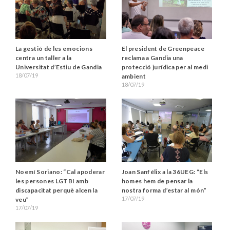
La gestió de les emocions
El president de Greenpeace
centra un taller a la
reclama a Gandia una
Universitat d’Estiu de Gandia
protecció jurídica per al medi
18/07/19
ambient
18/07/19
Noemí Soriano: “Cal apoderar
Joan Sanfélix a la 36UEG: “Els
les persones LGTBI amb
homes hem de pensar la
discapacitat perquè alcen la
nostra forma d’estar al món”
17/07/19
veu”
17/07/19