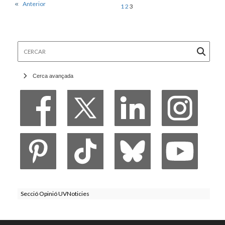
Anterior
1
2
3
Cercar
Cerca avançada
Secció Opinió UVNoticies