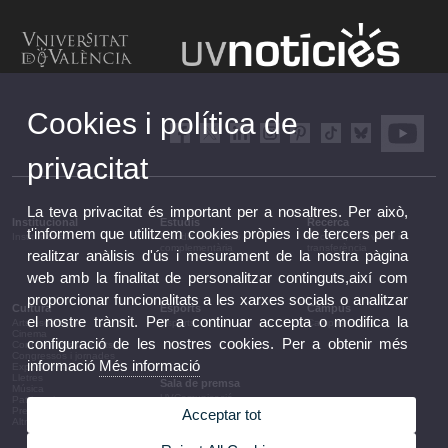
Cookies i política de
privacitat
La teva privacitat és important per a nosaltres. Per això,
Institucional
Estudis
Recerca
t'informem que utilitzem cookies pròpies i de tercers per a
Institucional
Estudis i formació
Recerca, innovació i
complementària
transferència
realitzar anàlisis d'ús i mesurament de la nostra pàgina
web amb la finalitat de personalitzar continguts,així com
proporcionar funcionalitats a les xarxes socials o analitzar
Cultura
Esports
Campus
el nostre trànsit. Per a continuar accepta o modifica la
Arts escèniques
Esports
Campus
Cinema
configuració de les nostres cookies. Per a obtenir més
Conferències i debats
Congressos i jornades
informació
Més informació
Exposicions
Lletres
Sala de premsa
Música
UVComunicació
Patrimoni
Notes de premsa
Premis i convocatòries
Acceptar tot
Agenda de govern
Altres activitats
Acords de govern
La UV en la premsa