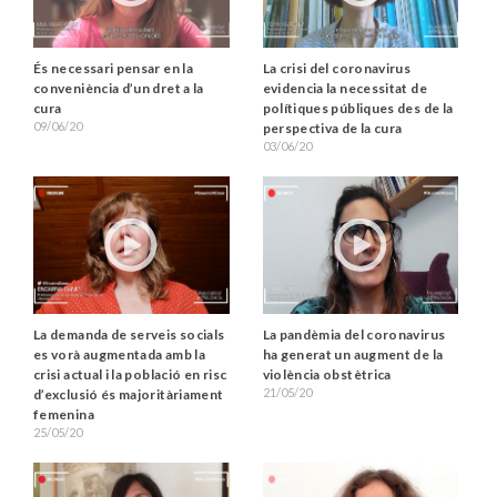
És necessari pensar en la
La crisi del coronavirus
conveniència d’un dret a la
evidencia la necessitat de
cura
polítiques públiques des de la
09/06/20
perspectiva de la cura
03/06/20
La demanda de serveis socials
La pandèmia del coronavirus
es vorà augmentada amb la
ha generat un augment de la
crisi actual i la població en risc
violència obstètrica
21/05/20
d’exclusió és majoritàriament
femenina
25/05/20