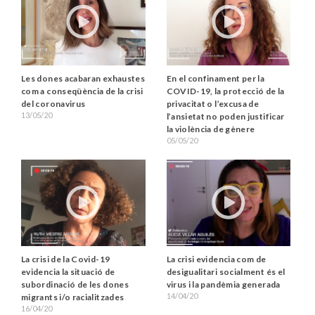
Les dones acabaran exhaustes
En el confinament per la
com a conseqüència de la crisi
COVID-19, la protecció de la
del coronavirus
privacitat o l’excusa de
13/05/20
l’ansietat no poden justificar
la violència de gènere
05/05/20
La crisi de la Covid-19
La crisi evidencia com de
evidencia la situació de
desigualitari socialment és el
subordinació de les dones
virus i la pandèmia generada
14/04/20
migrants i/o racialitzades
16/04/20