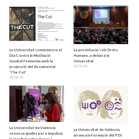
La Universitat commemora el
La prostitució i els Drets
Dia Contra la Mutilació
Humans, a debat a la
Genital Femenina amb la
Universitat
29/01/20
projecció del documental
‘The Cut’
05/02/20
La Universitat de València
La Universitat de València
convoca ajudes per a impulsar
arranca la formació del PDI
la igualtat entre dones i