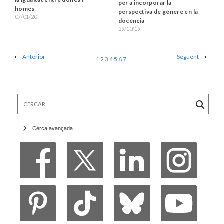
per a incorporar la
homes
perspectiva de gènere en la
07/01/20
docència
29/10/19
Anterior
Següent
1
2
3
4
5
6
7
Cercar
Cerca avançada