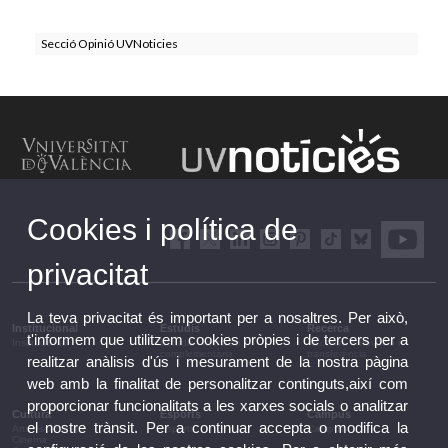
Secció Opinió UVNoticies
Cookies i política de
privacitat
La teva privacitat és important per a nosaltres. Per això,
Institucional
Estudis
Recerca
t'informem que utilitzem cookies pròpies i de tercers per a
Institucional
Estudis i formació
Recerca, innovació i
complementària
transferència
realitzar anàlisis d'ús i mesurament de la nostra pàgina
web amb la finalitat de personalitzar continguts,així com
proporcionar funcionalitats a les xarxes socials o analitzar
Cultura
Esports
Campus
el nostre trànsit. Per a continuar accepta o modifica la
Arts escèniques
Esports
Campus
Cinema