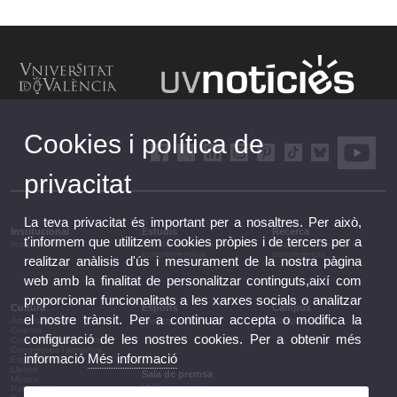
Cookies i política de
privacitat
La teva privacitat és important per a nosaltres. Per això,
Institucional
Estudis
Recerca
t'informem que utilitzem cookies pròpies i de tercers per a
Institucional
Estudis i formació
Recerca, innovació i
complementària
transferència
realitzar anàlisis d'ús i mesurament de la nostra pàgina
web amb la finalitat de personalitzar continguts,així com
proporcionar funcionalitats a les xarxes socials o analitzar
Cultura
Esports
Campus
el nostre trànsit. Per a continuar accepta o modifica la
Arts escèniques
Esports
Campus
Cinema
configuració de les nostres cookies. Per a obtenir més
Conferències i debats
Congressos i jornades
informació
Més informació
Exposicions
Lletres
Sala de premsa
Música
UVComunicació
Patrimoni
Notes de premsa