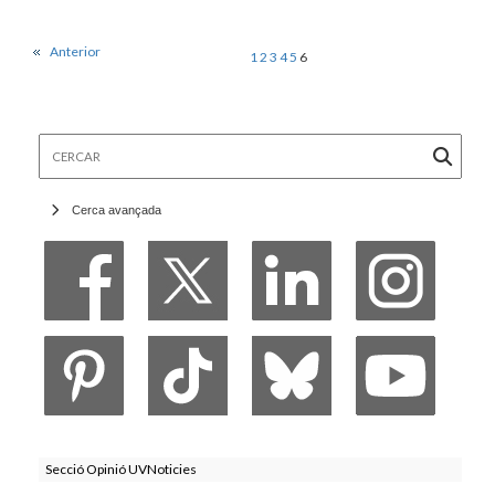
Anterior
1
2
3
4
5
6
Cercar
Cerca avançada
Secció Opinió UVNoticies