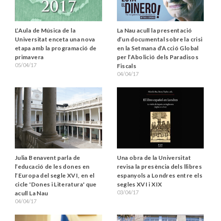
L’Aula de Música de la
La Nau acull la presentació
Universitat enceta una nova
d’un documental sobre la crisi
etapa amb la programació de
en la Setmana d’Acció Global
primavera
per l’Abolició dels Paradisos
05/04/17
Fiscals
04/04/17
Julia Benavent parla de
Una obra de la Universitat
l’educació de les dones en
revisa la presència dels llibres
l’Europa del segle XVI, en el
espanyols a Londres entre els
cicle 'Dones i Literatura' que
segles XVI i XIX
03/04/17
acull La Nau
04/04/17