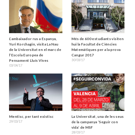
L’ambaixador rus a Espanya,
Més de 600 estudiants visiten
Yuri Korchagin, visita La Nau
hui la Facultat de Ciències
de la Universitat en el marc de
Matemàtiques per a la prova
l’Escola Europea de
Cangur 2017
30/03/17
Pensament Lluís Vives
03/04/17
Mentisc, per tant existisc
La Universitat, una de les seus
29/03/17
de la campanya ‘Seguir con
vida’ de MSF
28/03/17