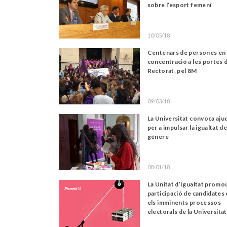
sobre l’esport femení
10/05/18
Centenars de persones en 
concentració a les portes 
Rectorat, pel 8M
09/03/18
La Universitat convoca aju
per a impulsar la igualtat d
gènere
08/01/18
La Unitat d’Igualtat promou
participació de candidates
els imminents processos
electorals de la Universitat