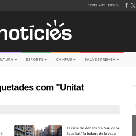
CASTELLANO
ENGLISH
ULTURA
ESPORTS
CAMPUS
SALA DE PREMSA
iquetades com "Unitat
Ce
El cicle de debats 'La Nau de la
ió
Igualtat' fa balanç de la vaga