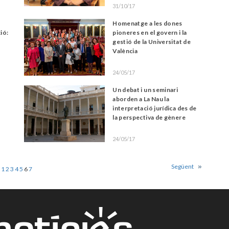
31/10/17
Homenatge a les dones
ció:
pioneres en el govern i la
gestió de la Universitat de
València
24/05/17
Un debat i un seminari
aborden a La Nau la
interpretació jurídica des de
la perspectiva de gènere
24/05/17
Següent
1
2
3
4
5
6
7