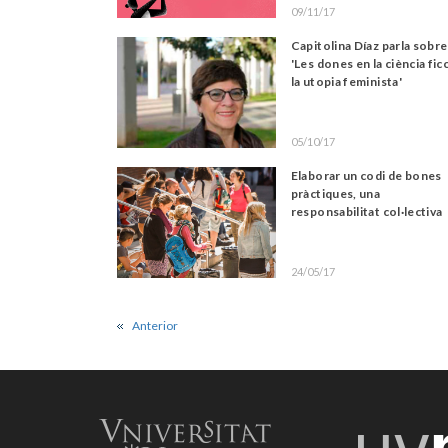
09/11/17
Capitolina Díaz parla sobre
'Les dones en la ciència fic
la utopia feminista'
05/10/17
Elaborar un codi de bones
pràctiques, una
responsabilitat col·lectiva
24/05/17
Anterior