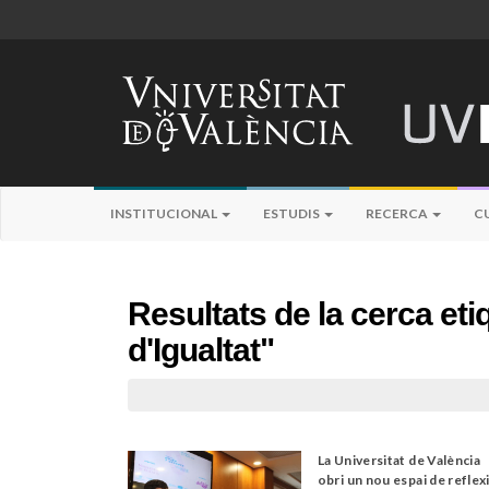
INSTITUCIONAL
ESTUDIS
RECERCA
C
Resultats de la cerca et
d'Igualtat"
La Universitat de València
obri un nou espai de reflex