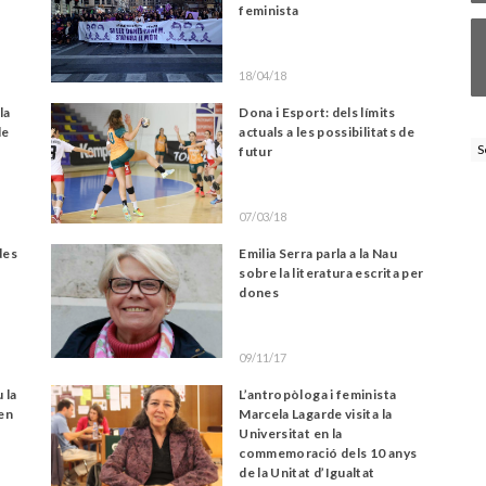
feminista
18/04/18
la
Dona i Esport: dels límits
de
actuals a les possibilitats de
S
futur
07/03/18
des
Emilia Serra parla a la Nau
e
sobre la literatura escrita per
dones
09/11/17
 la
L’antropòloga i feminista
 en
Marcela Lagarde visita la
Universitat en la
commemoració dels 10 anys
de la Unitat d’Igualtat