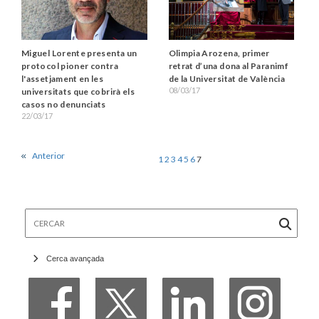
Miguel Lorente presenta un
Olimpia Arozena, primer
protocol pioner contra
retrat d’una dona al Paranimf
l'assetjament en les
de la Universitat de València
08/03/17
universitats que cobrirà els
casos no denunciats
22/03/17
Anterior
1
2
3
4
5
6
7
Cercar
Cerca avançada