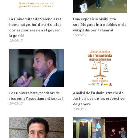
La Universitat de València ret
Una exposició visibilitza
homenatge, hui dimarts, a les
sociòlogues introduïdes en la
dones pioneres en el govern i
wikipèdia per l’alumnat
15/05/17
la gestió
23/05/17
Les universitats, territori de
Anàlisi de l’Administració de
risc per a l’assetjament sexual
Justícia des de la perspectiva
29/03/17
de gènere
23/03/17