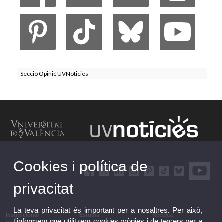
Secció Opinió UVNoticies
Cookies i política de
privacitat
La teva privacitat és important per a nosaltres. Per això,
Institucional
Estudis
Recerca
t'informem que utilitzem cookies pròpies i de tercers per a
Institucional
Estudis i formació
Recerca, innovació i