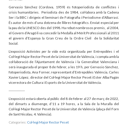
Gervasio Sánchez (Cordova, 1959) és fotoperiodista de conflictes i
crisis humanitàries. Periodista des de 1984, col·labora amb la Cadena
Ser i la BBC i dirigeix el Seminari de Fotografia i Periodisme d’Albarrasí.
És autor de més d’una dotzena de llibres fotogràfics. Enviat especial per
la pau de la UNESCO des del 1998. Ha rebut nombrosos premis, al 2004,
el Govern d’Aragó li va concedir la Medalla al Mèrit Professional i al 2011
el govern d’Espanya la Gran Creu de la Ordre Civil de la Solidaritat
Social.
L’exposició
Activistes per la vida
està organitzada per Entrepobles i el
Col·legi Major Rector Peset de la Universitat de València, i compta amb la
col·laboració de l’Ajuntament de València i la Generalitat Valenciana i
serà inaugurada el proper 8 de febrer, a les 19 h, per Gervasio Sánchez,
fotoperiodista, Ana Forner, representant d’Entrepobles València, Carles
Xavier López, director del Col·legi Major Rector Peset i Ester Alba Pagán
vicerectora de Cultura i Esports de la Universitat de València.
--------------
L’exposició estarà oberta al públic del 8 de febrer al 27 de març de 2022,
del dimarts a diumenge, d’11 a 19 hores, a la Sala de la Muralla del
Col·legi Major Rector Peset de la Universitat de València (plaça del Forn
de Sant Nicolau, 4. València).
Categories:
Col·legi Major Rector Peset