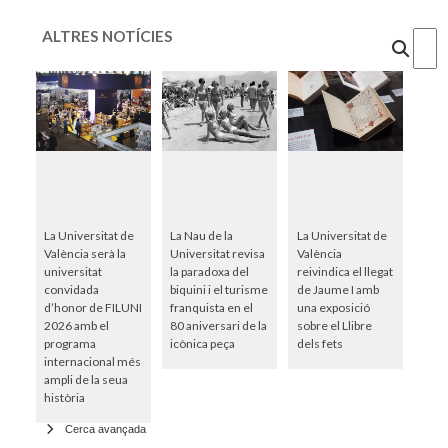
ALTRES NOTÍCIES
Cercar
La Universitat de
La Nau de la
La Universitat de
València serà la
Universitat revisa
València
universitat
la paradoxa del
reivindica el llegat
convidada
biquini i el turisme
de Jaume I amb
d’honor de FILUNI
franquista en el
una exposició
2026 amb el
80 aniversari de la
sobre el Llibre
programa
icònica peça
dels fets
internacional més
ampli de la seua
història
Cerca avançada