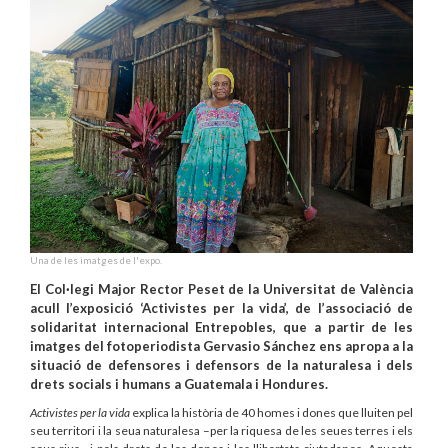
Una de les imatges de l'expo.
El Col·legi Major Rector Peset de la Universitat de València
acull l’exposició ‘Activistes per la vida’, de l’associació de
solidaritat internacional Entrepobles, que a partir de les
imatges del fotoperiodista Gervasio Sánchez ens apropa a la
situació de defensores i defensors de la naturalesa i dels
drets socials i humans a Guatemala i Hondures.
Activistes per la vida
explica la història de 40 homes i dones que lluiten pel
seu territori i la seua naturalesa –per la riquesa de les seues terres i els