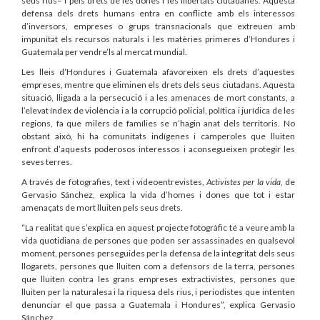
seus rius– i pels drets de les dones i les llibertats ciutadanes. Aquesta
defensa dels drets humans entra en conflicte amb els interessos
d’inversors, empreses o grups transnacionals que extreuen amb
impunitat els recursos naturals i les matèries primeres d’Hondures i
Guatemala per vendre’ls al mercat mundial.
Les lleis d’Hondures i Guatemala afavoreixen els drets d’aquestes
empreses, mentre que eliminen els drets dels seus ciutadans. Aquesta
situació, lligada a la persecució i a les amenaces de mort constants, a
l’elevat índex de violència i a la corrupció policial, política i jurídica de les
regions, fa que milers de famílies se n’hagin anat dels territoris. No
obstant això, hi ha comunitats indígenes i camperoles que lluiten
enfront d’aquests poderosos interessos i aconsegueixen protegir les
seves terres.
A través de fotografies, text i videoentrevistes,
Activistes per la vida
, de
Gervasio Sánchez, explica la vida d’homes i dones que tot i estar
amenaçats de mort lluiten pels seus drets.
“La realitat que s’explica en aquest projecte fotogràfic té a veure amb la
vida quotidiana de persones que poden ser assassinades en qualsevol
moment, persones perseguides per la defensa de la integritat dels seus
llogarets, persones que lluiten com a defensors de la terra, persones
que lluiten contra les grans empreses extractivistes, persones que
lluiten per la naturalesa i la riquesa dels rius, i periodistes que intenten
denunciar el que passa a Guatemala i Hondures”, explica Gervasio
Sánchez.