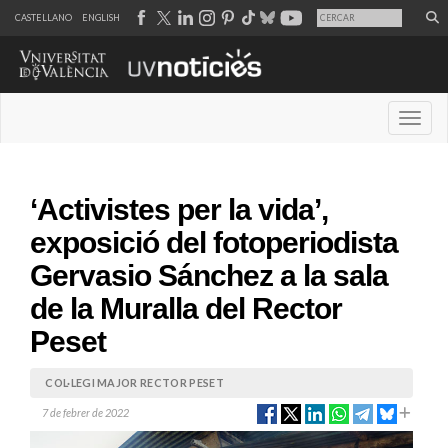
CASTELLANO
ENGLISH
Desple
‘Activistes per la vida’,
exposició del fotoperiodista
Gervasio Sánchez a la sala
de la Muralla del Rector
Peset
COL·LEGI MAJOR RECTOR PESET
7 de febrer de 2022