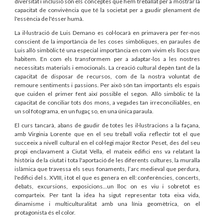
diversitat i inclusió són els conceptes que hem treballat per a mostrar la
capacitat de convivència que té la societat per a gaudir plenament de
l'essència de l'ésser humà.
La il·lustració de Luis Demano es col·locarà en primavera per fer-nos
conscient de la importància de les coses simbòliques, en paraules de
Luis allò simbòlic té una especial importància en com vivim els llocs que
habitem. En com els transformem per a adaptar-los a les nostres
necessitats materials i emocionals. La creació cultural depèn tant de la
capacitat de disposar de recursos, com de la nostra voluntat de
remoure sentiments i passions. Per això són tan importants els espais
que cuiden el primer fent així possible el segon. Allò simbòlic té la
capacitat de conciliar tots dos mons, a vegades tan irreconciliables, en
un sol fotograma, en un fugaç so, en una única paraula.
El curs tancarà, abans de gaudir de totes les il·lustracions a la façana,
amb Virginia Lorente que en el seu treball volia reflectir tot el que
succeeix a nivell cultural en el col·legi major Rector Peset, des del seu
propi enclavament a Ciutat Vella, el mateix edifici ens va relatant la
història de la ciutat i tota l'aportació de les diferents cultures, la muralla
islàmica que travessa els seus fonaments, l’arc medieval que perdura,
l'edifici del s. XVIII, i tot el que es genera en ell: conferències, concerts,
debats, excursions, exposicions…un lloc on es viu i sobretot es
comparteix. Per tant la idea ha sigut representar tota eixa vida,
dinamisme i multiculturalitat amb una línia geomètrica, on el
protagonista és el color.