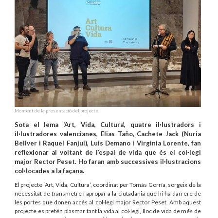
Moment de la presentació del projecte.
Sota el lema ‘Art, Vida, Cultura’, quatre il·lustradors i
il·lustradores valencianes, Elias Taño, Cachete Jack (Nuria
Bellver i Raquel Fanjul), Luis Demano i Virginia Lorente, fan
reflexionar al voltant de l’espai de vida que és el col·legi
major Rector Peset. Ho faran amb successives il·lustracions
col·locades a la façana.
El projecte ‘Art, Vida, Cultura’, coordinat per Tomás Gorría, sorgeix de la
necessitat de transmetre i apropar a la ciutadania que hi ha darrere de
les portes que donen accés al col·legi major Rector Peset. Amb aquest
projecte es pretén plasmar tant la vida al col·legi, lloc de vida de més de