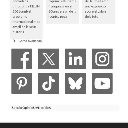
convidada
biquini i el turisme
de Jaume I amb
d’honor de FILUNI
franquista en el
una exposició
2026 amb el
80 aniversari de la
sobre el Llibre
programa
icònica peça
dels fets
internacional més
ampli de la seua
història
Cerca avançada
Secció Opinió UVNoticies