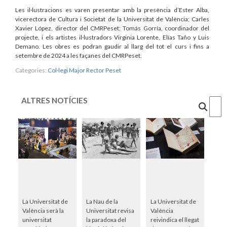
Les il·lustracions es varen presentar amb la presència d’Ester Alba,
vicerectora de Cultura i Societat de la Universitat de València; Carles
Xavier López, director del CMRPeset; Tomás Gorría, coordinador del
projecte, i els artistes il·lustradors Virginia Lorente, Elías Taño y Luis
Demano. Les obres es podran gaudir al llarg del tot el curs i fins a
setembre de 2024 a les façanes del CMRPeset.
Categories:
Col·legi Major Rector Peset
ALTRES NOTÍCIES
Cercar
La Universitat de
La Nau de la
La Universitat de
València serà la
Universitat revisa
València
universitat
la paradoxa del
reivindica el llegat