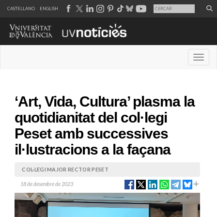
CASTELLANO
ENGLISH
Desple
‘Art, Vida, Cultura’ plasma la
quotidianitat del col·legi
Peset amb successives
il·lustracions a la façana
COL·LEGI MAJOR RECTOR PESET
18 de desembre de 2023