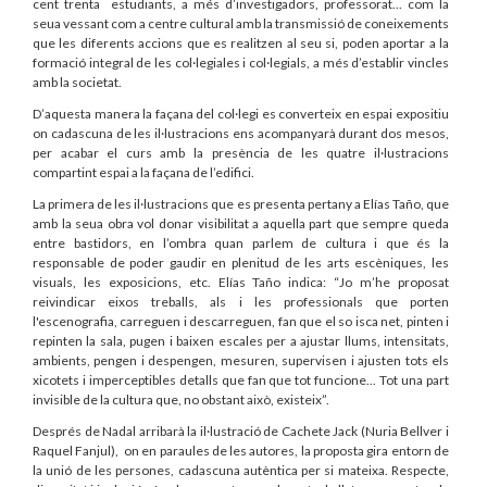
cent trenta estudiants, a més d’investigadors, professorat... com la
seua vessant com a centre cultural amb la transmissió de coneixements
que les diferents accions que es realitzen al seu si, poden aportar a la
formació integral de les col·legiales i col·legials, a més d’establir vincles
amb la societat.
D’aquesta manera la façana del col·legi es converteix en espai expositiu
on cadascuna de les il·lustracions ens acompanyarà durant dos mesos,
per acabar el curs amb la presència de les quatre il·lustracions
compartint espai a la façana de l’edifici.
La primera de les il·lustracions que es presenta pertany a Elías Taño, que
amb la seua obra vol donar visibilitat a aquella part que sempre queda
entre bastidors, en l’ombra quan parlem de cultura i que és la
responsable de poder gaudir en plenitud de les arts escèniques, les
visuals, les exposicions, etc. Elías Taño indica: “Jo m’he proposat
reivindicar eixos treballs, als i les professionals que porten
l'escenografia, carreguen i descarreguen, fan que el so isca net, pinten i
repinten la sala, pugen i baixen escales per a ajustar llums, intensitats,
ambients, pengen i despengen, mesuren, supervisen i ajusten tots els
xicotets i imperceptibles detalls que fan que tot funcione... Tot una part
invisible de la cultura que, no obstant això, existeix”.
Després de Nadal arribarà la il·lustració de Cachete Jack (Nuria Bellver i
Raquel Fanjul), on en paraules de les autores, la proposta gira entorn de
la unió de les persones, cadascuna autèntica per si mateixa. Respecte,