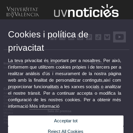
Cookies i política de
privacitat
La teva privacitat és important per a nosaltres. Per això,
Institucional
Estudis
Recerca
t'informem que utilitzem cookies pròpies i de tercers per a
Institucional
Estudis i formació
Recerca, innovació i
complementària
transferència
realitzar anàlisis d'ús i mesurament de la nostra pàgina
web amb la finalitat de personalitzar continguts,així com
proporcionar funcionalitats a les xarxes socials o analitzar
Cultura
Esports
Campus
el nostre trànsit. Per a continuar accepta o modifica la
Arts escèniques
Esports
Campus
Cinema
configuració de les nostres cookies. Per a obtenir més
Conferències i debats
Congressos i jornades
informació
Més informació
Exposicions
Lletres
Sala de premsa
Música
UVComunicació
Patrimoni
Notes de premsa
Premis i convocatòries
Acceptar tot
Agenda de govern
Altres activitats
Acords de govern
La UV en la premsa
Reject All Cookies
Informació corporativa