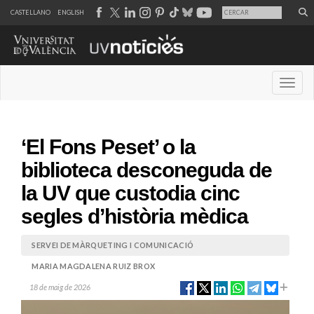
CASTELLANO
ENGLISH
Desple
‘El Fons Peset’ o la
biblioteca desconeguda de
la UV que custodia cinc
segles d’història mèdica
SERVEI DE MÀRQUETING I COMUNICACIÓ
MARIA MAGDALENA RUIZ BROX
18 de maig de 2026