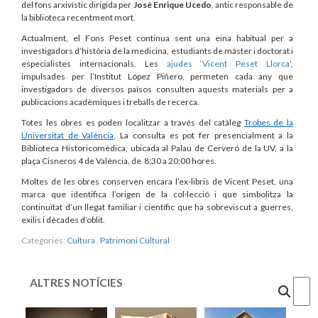
del fons arxivístic dirigida per
José Enrique Ucedo
, antic responsable de
la biblioteca recentment mort.
Actualment, el Fons Peset continua sent una eina habitual per a
investigadors d’història de la medicina, estudiants de màster i doctorat i
especialistes internacionals. Les
ajudes ‘Vicent Peset Llorca
’,
impulsades per l’Institut López Piñero, permeten cada any que
investigadors de diversos països consulten aquests materials per a
publicacions acadèmiques i treballs de recerca.
Totes les obres es poden localitzar a través del catàleg
Trobes de la
Universitat de València
. La consulta es pot fer presencialment a la
Biblioteca Historicomèdica, ubicada al Palau de Cerveró de la UV, a la
plaça Cisneros 4 de València, de
8:30 a 20:00 hores.
Moltes de les obres conserven encara l’ex-libris de Vicent Peset, una
marca que identifica l’origen de la col·lecció i que simbolitza la
continuïtat d’un llegat familiar i científic que ha sobreviscut a guerres,
exilis i dècades d’oblit.
Categories:
Cultura
,
Patrimoni Cultural
ALTRES NOTÍCIES
Cercar