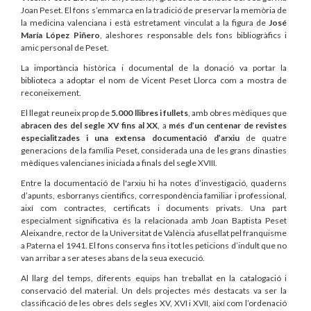
Joan Peset. El fons s’emmarca en la tradició de preservar la memòria de
la medicina valenciana i està estretament vinculat a la figura de
José
María López Piñero
, aleshores responsable dels fons bibliogràfics i
amic personal de Peset.
La importància històrica i documental de la donació va portar la
biblioteca a adoptar el nom de Vicent Peset Llorca com a mostra de
reconeixement.
El llegat reuneix prop de
5.000 llibres i fullets
, amb obres mèdiques que
abracen des del segle XV fins al XX
, a
més d’un centenar de revistes
especialitzades i una extensa documentació d’arxiu
de quatre
generacions de la família Peset, considerada una de les grans dinasties
mèdiques valencianes iniciada a finals del segle XVIII.
Entre la documentació de l'arxiu hi ha notes d’investigació, quaderns
d’apunts, esborranys científics, correspondència familiar i professional,
així com contractes, certificats i documents privats. Una part
especialment significativa és la relacionada amb Joan Baptista Peset
Aleixandre, rector de la Universitat de València afusellat pel franquisme
a Paterna el 1941. El fons conserva fins i tot les peticions d’indult que no
van arribar a ser ateses abans de la seua execució.
Al llarg del temps, diferents equips han treballat en la catalogació i
conservació del material. Un dels projectes més destacats va ser la
classificació de les obres dels segles XV, XVI i XVII, així com l’ordenació