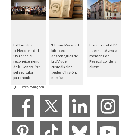
La Nau i dos
‘El Fons Peset’ o la
El mural de la UV
col·leccions de la
biblioteca
que manté viva la
UV reben el
desconeguda de
memòria de
reconeixement
la UV que
Peset al cor de la
de la Generalitat
custodia cinc
ciutat
pel seu valor
segles d’història
patrimonial
mèdica
Cerca avançada