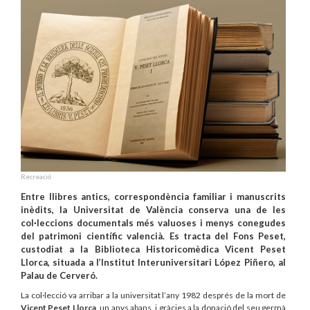
Recreació
Entre llibres antics, correspondència familiar i manuscrits
inèdits, la Universitat de València conserva una de les
col·leccions documentals més valuoses i menys conegudes
del patrimoni científic valencià. Es tracta del Fons Peset,
custodiat a la Biblioteca Historicomèdica Vicent Peset
Llorca, situada a l’Institut Interuniversitari López Piñero, al
Palau de Cerveró.
La col·lecció va arribar a la universitat l’any 1982 després de la mort de
Vicent Peset Llorca
, un anys abans, i gràcies a la donació del seu germà