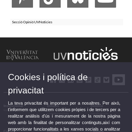
Secció Opinió UVNoticies
Cookies i política de
privacitat
La teva privacitat és important per a nosaltres. Per això,
Institucional
Estudis
Recerca
t'informem que utilitzem cookies pròpies i de tercers per a
Institucional
Estudis i formació
Recerca, innovació i
complementària
transferència
realitzar anàlisis d'ús i mesurament de la nostra pàgina
web amb la finalitat de personalitzar continguts,així com
proporcionar funcionalitats a les xarxes socials o analitzar
Cultura
Esports
Campus