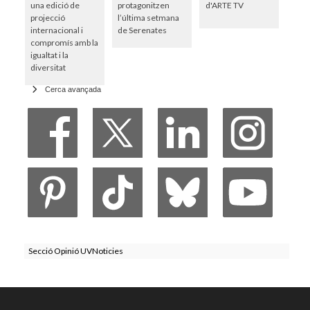
una edició de
protagonitzen
d'ARTE TV
projecció
l’última setmana
internacional i
de Serenates
compromís amb la
igualtat i la
diversitat
Cerca avançada
Secció Opinió UVNoticies