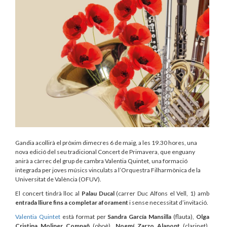
Gandia acollirà el pròxim dimecres 6 de maig, a les 19.30 hores, una
nova edició del seu tradicional Concert de Primavera, que enguany
anirà a càrrec del grup de cambra Valentia Quintet, una formació
integrada per joves músics vinculats a l’Orquestra Filharmònica de la
Universitat de València (OFUV).
El concert tindrà lloc al
Palau Ducal
(carrer Duc Alfons el Vell, 1) amb
entrada lliure fins a completar aforament
i sense necessitat d’invitació.
Valentia Quintet
està format per
Sandra García Mansilla
(flauta),
Olga
Cristina Moliner Compañ
(oboè),
Noemí Zarzo Alapont
(clarinet),