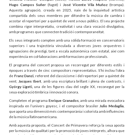
Hugo Campos Suñer
(fagot) i
José Vicente Vila Muñoz
(trompa).
Aquesta agrupació, creada en 2025, naix de la inquietud artística
compartida dels seus membres per difondre la música de cambra i
acostar el repertori per a quintet de vent a nous públics. El seu projecte
combina rigor interpretatiu, creativitat i una clara vocació divulgativa,
amb programes que connecten tradició i contemporaneïtat.
Els seus integrants compten amb una sòlida formació en conservatoris
superiors i una trajectòria vinculada a diverses joves orquestres i
agrupacions de prestigi, tant a escala autonòmica com estatal, així com
experiència en col·laboracions amb formacions professionals.
El programa del concert proposa un recorregut per diferents estils i
èpoques a través de cinc compositors representatius. S’hi inclou l’obra
de
Franz Danzi
, referent del classicisme i del repertori per a quintet de
vent;
Jacques Ibert
, amb una escriptura brillant i plena de contrasts, i
György Ligeti,
una de les figures clau del segle XX, reconegut per la
seua exploració tímbrica i innovació sonora.
Completen el programa
Enrique Granados
, amb una mirada evocadora
inspirada en l’univers goyesc, i el compositor brasiler
Julio Medaglia
,
que aporta una dimensió més contemporània i colorista amb influències
de la música llatinoamericana.
Amb aquesta proposta, el Concert de Primavera reforça la seua aposta
per la música de qualitat i per la promoció de joves intèrprets, alhora que