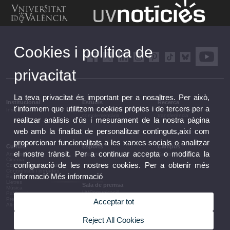
Cookies i política de
privacitat
La teva privacitat és important per a nosaltres. Per això,
Institucional
Estudis
Recerca
t'informem que utilitzem cookies pròpies i de tercers per a
Institucional
Estudis i formació
Recerca, innovació i
complementària
transferència
realitzar anàlisis d'ús i mesurament de la nostra pàgina
web amb la finalitat de personalitzar continguts,així com
proporcionar funcionalitats a les xarxes socials o analitzar
Cultura
Esports
Campus
el nostre trànsit. Per a continuar accepta o modifica la
Arts escèniques
Esports
Campus
Cinema
configuració de les nostres cookies. Per a obtenir més
Conferències i debats
Congressos i jornades
informació
Més informació
Exposicions
Lletres
Sala de premsa
Música
UVComunicació
Patrimoni
Notes de premsa
Premis i convocatòries
Acceptar tot
Agenda de govern
Altres activitats
Acords de govern
La UV en la premsa
Reject All Cookies
Informació corporativa