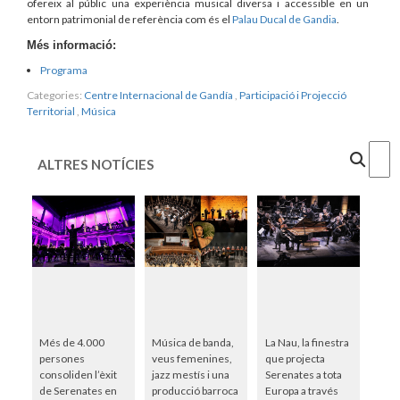
ofereix al públic una experiència musical diversa i accessible en un
entorn patrimonial de referència com és el
Palau Ducal de Gandia
.
Més informació:
Programa
Categories:
Centre Internacional de Gandía
,
Participació i Projecció
Territorial
,
Música
Cercar
ALTRES NOTÍCIES
Més de 4.000
Música de banda,
La Nau, la finestra
persones
veus femenines,
que projecta
consoliden l’èxit
jazz mestís i una
Serenates a tota
de Serenates en
producció barroca
Europa a través