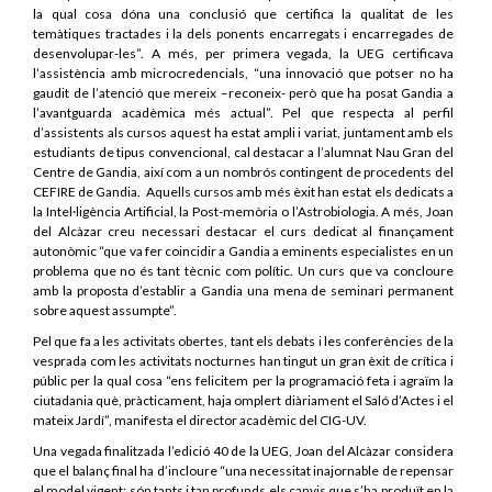
la qual cosa dóna una conclusió que certifica la qualitat de les
temàtiques tractades i la dels ponents encarregats i encarregades de
desenvolupar-les”. A més, per primera vegada, la UEG certificava
l’assistència amb microcredencials, “una innovació que potser no ha
gaudit de l’atenció que mereix –reconeix- però que ha posat Gandia a
l’avantguarda acadèmica més actual”. Pel que respecta al perfil
d’assistents als cursos aquest ha estat ampli i variat, juntament amb els
estudiants de tipus convencional, cal destacar a l’alumnat Nau Gran del
Centre de Gandia, així com a un nombrós contingent de
procedents del
CEFIRE de Gandia. Aquells cursos amb més èxit han estat
els dedicats a
la Intel·ligència Artificial, la Post-memòria o l’Astrobiologia. A més, Joan
del Alcàzar creu necessari destacar el curs dedicat al finançament
autonòmic “que va fer coincidir a Gandia a eminents especialistes en un
problema que no és tant tècnic com polític. Un curs que va concloure
amb la proposta d’establir a Gandia una mena de seminari permanent
sobre aquest assumpte”.
Pel que fa a les activitats obertes, tant els debats i les conferències de la
vesprada com les activitats nocturnes han tingut un gran èxit de crítica i
públic per la qual cosa “ens felicitem
per la programació feta i agraïm la
ciutadania què, pràcticament, haja omplert diàriament el Saló d’Actes i el
mateix Jardí”, manifesta el director acadèmic del CIG-UV.
Una vegada finalitzada l’edició 40 de la UEG, Joan del Alcàzar considera
que el balanç final ha d’incloure “una ne
cessitat
inajornable de repensar
el model vigent: són tants i tan profunds els canvis que s’ha produït en la