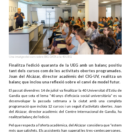
Una imatge del curs sobre BIG DATA a la 40UEG
Finalitza l’edició quaranta de la UEG amb un balanç positiu
tant dels cursos com de les activitats obertes programades.
Joan del Alcàzar, director acadèmic del CIG-UV, realitza un
balanç que inclou una reflexió sobre el canvi de model futur.
El passat divendres 14 de juliol va finalitzar la 40 Universitat d’Estiu de
Gandia que sota el lema “40 anys d’eficàcia social universitària” es va
desenvolupar la passada setmana a la ciutat amb una completa
programació que incloïa 12 cursos i un seguit d’activitats obertes. Joan
del Alcàzar, director acadèmic del Centre Internacional de Gandia, ha
realitzat balanç de l’edició.
Pel que respecta a l’oferta acadèmica, del Alcàzar considera que
“estem
més que satisfets. Els assistents han superat les tres-centes persones,