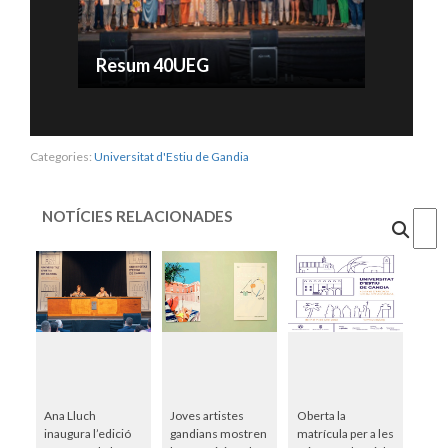
Resum 40UEG
Categories:
Universitat d'Estiu de Gandia
NOTÍCIES RELACIONADES
Cercar
Ana Lluch
Joves artistes
Oberta la
inaugura l’edició
gandians mostren
matrícula per a les