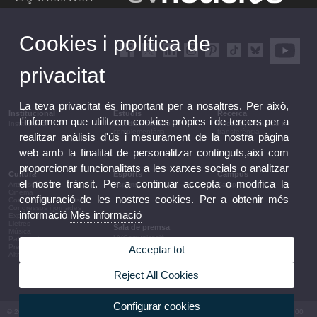
Cookies i política de
privacitat
La teva privacitat és important per a nosaltres. Per això,
Institucional
Estudis
Recerca
t'informem que utilitzem cookies pròpies i de tercers per a
Institucional
Estudis i formació
Recerca, innovació i
complementària
transferència
realitzar anàlisis d'ús i mesurament de la nostra pàgina
web amb la finalitat de personalitzar continguts,així com
proporcionar funcionalitats a les xarxes socials o analitzar
Cultura
Esports
Campus
el nostre trànsit. Per a continuar accepta o modifica la
Arts escèniques
Esports
Campus
Cinema
configuració de les nostres cookies. Per a obtenir més
Conferències i debats
Congressos i jornades
informació
Més informació
Exposicions
Lletres
Sala de premsa
Música
UVComunicació
Patrimoni
Notes de premsa
Premis i convocatòries
Acceptar tot
Agenda de govern
Altres activitats
Acords de govern
La UV en la premsa
Reject All Cookies
Informació corporativa
Configurar cookies
© 2026 UV. - Av. Blasco Ibáñez, 13. 46010 València. Espanya. Tel UV: (+34) 963 86 41 00