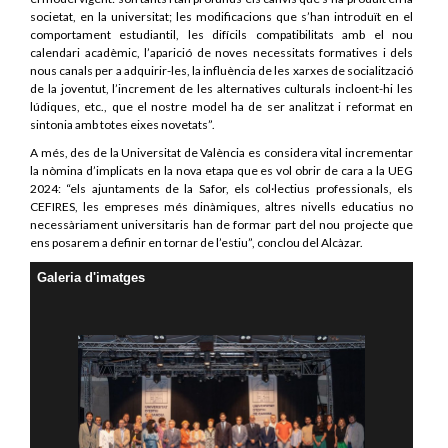
societat, en la universitat; les modificacions que s’han introduït en el
comportament estudiantil, les difícils compatibilitats amb el nou
calendari acadèmic, l’aparició de noves necessitats formatives i dels
nous canals per a adquirir-les, la influència de les xarxes de socialització
de la joventut, l’increment de les alternatives culturals incloent-hi les
lúdiques, etc., que el nostre model ha de ser analitzat i reformat en
sintonia amb totes eixes novetats”.
A més, des de la Universitat de València es considera vital incrementar
la nòmina d’implicats en la nova etapa que es vol obrir de cara a la UEG
2024: “els ajuntaments de la Safor, els col·lectius professionals, els
CEFIRES, les empreses més dinàmiques, altres nivells educatius no
necessàriament universitaris han de formar part del nou projecte que
ens posarem a definir en tornar de l’estiu”, conclou del Alcàzar.
Galeria d'imatges