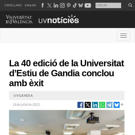
CASTELLANO
ENGLISH
Desple
La 40 edició de la Universitat
d’Estiu de Gandia conclou
amb èxit
UVGANDIA
18 de juliol de 2023