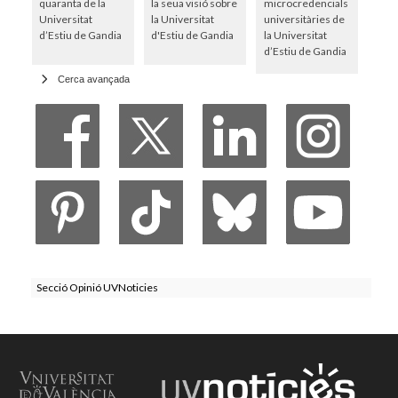
quaranta de la
la seua visió sobre
microcredencials
Universitat
la Universitat
universitàries de
d’Estiu de Gandia
d'Estiu de Gandia
la Universitat
d’Estiu de Gandia
Cerca avançada
Secció Opinió UVNoticies