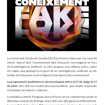
La Universitat d’Estiu de Gandia (UEG) ja té lema i dates per a la seua 43
edició. Sota el títol “Coneixement fake. Educació i investigació en l’era
de la Intel·ligència Artificial”, la UEG proposa una reflexió crítica sobre
els reptes que planteja la irrupció de les intel·ligències artificials en els
àmbits de l’educació, la investigació i la producció de coneixement.
La programació acadèmica es desenvoluparà entre el 27 de maig i el 17
de juliol,
dins del nou model desestacionalitzat, que amplia el període
d’activitats formatives i culturals.
La temàtica central d’enguany posa el focus en un context marcat per la
dificultat creixent de distingir entre allò real i allò generat artificialment.