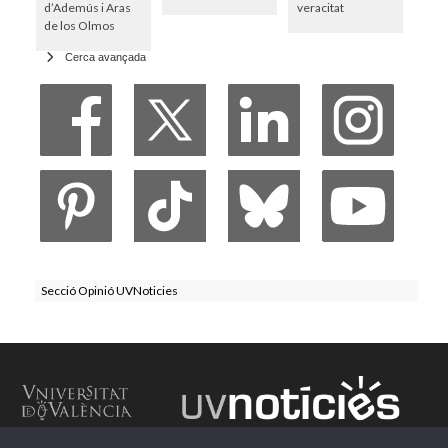
d’Ademús i Aras
veracitat
de los Olmos
Cerca avançada
Secció Opinió UVNoticies