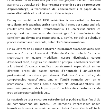
La capacitat de les eines d’IA
per crear imatges, textos o discursos amb
aparença de veracitat
obri interrogants profunds sobre els processos
d’aprenentatge, la transmissió del coneixement i el paper de la
universitat pública
davant la fascinació tecnològica.
En aquest sentit,
la 43 UEG reivindica la necessitat de formar
estudiants amb capacitat crítica
, sensibilitat i eines per comprendre la
realitat amb profunditat i transformar-la. La universitat pública es
planteja així com un espai de domini, gestió i transferència del
coneixement davant una tecnologia que, sovint, tendeix a substituir
processos humans essencials, entre ells l’educació mateixa.
Fins a
un total de 16 cursos integren les propostes acadèmiques
de la
nova edició de la Universitat d’Estiu de Gandia. L’oferta formativa
s’estructura en quatre modalitats:
cursos divulgatius
;
cursos
d’especialització
, dirigits a estudiantat de postgrau i doctorat i orientats
a la difusió d’avanços científics i coneixement especialitzat en les
diferents àrees del saber;
cursos d’orientació i actualització
professional,
concebuts per afavorir l’adquisició i el reforç de
competències específiques, tant en l’àmbit formatiu com en el
professional i personal; i, com a novetat, els
UVcol·laboratoris
, una
nova línia que permetrà la participació col·laborativa d’estudiantat de
grau en la programació de la UEG.
La matrícula de tots els cursos està oberta
i es podrà realitzar fins al dia
de començament del mateix. Les persones interessades poden
formalitzar la seua inscripció i consultar tota la informació sobre l’oferta