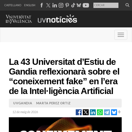
CASTELLANO
ENGLISH
Desple
La 43 Universitat d’Estiu de
Gandia reflexionarà sobre el
“coneixement fake” en l’era
de la Intel·ligència Artificial
UVGANDIA
MARTA PEREZ ORTIZ
12 de maig de 2026