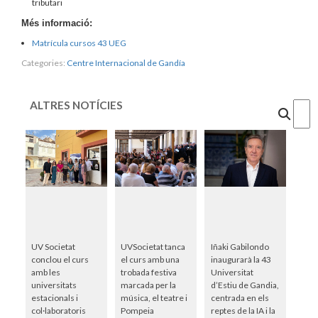
tributari
Més informació:
Matrícula cursos 43 UEG
Categories:
Centre Internacional de Gandía
ALTRES NOTÍCIES
Cercar
UV Societat
UVSocietat tanca
Iñaki Gabilondo
conclou el curs
el curs amb una
inaugurarà la 43
amb les
trobada festiva
Universitat
universitats
marcada per la
d’Estiu de Gandia,
estacionals i
música, el teatre i
centrada en els
col·laboratoris
Pompeia
reptes de la IA i la