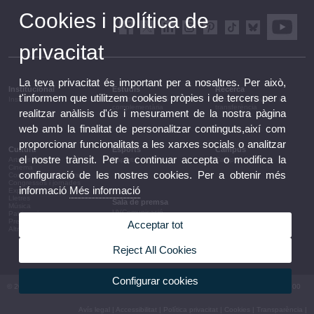
Cookies i política de
privacitat
La teva privacitat és important per a nosaltres. Per això,
Institucional
Estudis
Recerca
t'informem que utilitzem cookies pròpies i de tercers per a
Institucional
Estudis i formació
Recerca, innovació i
complementària
transferència
realitzar anàlisis d'ús i mesurament de la nostra pàgina
web amb la finalitat de personalitzar continguts,així com
proporcionar funcionalitats a les xarxes socials o analitzar
Cultura
Esports
Campus
el nostre trànsit. Per a continuar accepta o modifica la
Arts escèniques
Esports
Campus
Cinema
configuració de les nostres cookies. Per a obtenir més
Conferències i debats
Congressos i jornades
informació
Més informació
Exposicions
Lletres
Sala de premsa
Música
UVComunicació
Patrimoni
Notes de premsa
Premis i convocatòries
Acceptar tot
Agenda de govern
Altres activitats
Acords de govern
La UV en la premsa
Reject All Cookies
Informació corporativa
Configurar cookies
© 2026 UV. - Av. Blasco Ibáñez, 13. 46010 València. Espanya. Tel UV: (+34) 963 86 41 00
Avís legal
|
Accessibilitat
|
Política privacitat
|
Cookies
|
Transparència
|