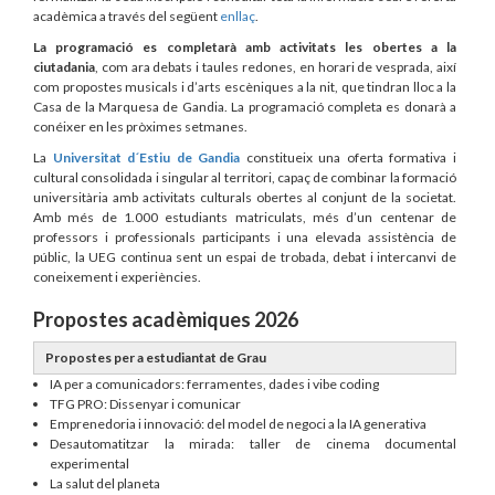
acadèmica a través del següent
enllaç
.
La programació es completarà amb activitats les obertes a la
ciutadania
, com ara debats i taules redones, en horari de vesprada, així
com propostes musicals i d’arts escèniques a la nit, que tindran lloc a la
Casa de la Marquesa de Gandia. La programació completa es donarà a
conéixer en les pròximes setmanes.
La
Universitat d´Estiu de Gandia
constitueix una oferta formativa i
cultural consolidada i singular al territori, capaç de combinar la formació
universitària amb activitats culturals obertes al conjunt de la societat.
Amb més de 1.000 estudiants matriculats, més d’un centenar de
professors i professionals participants i una elevada assistència de
públic, la UEG continua sent un espai de trobada, debat i intercanvi de
coneixement i experiències.
Propostes acadèmiques 2026
Propostes per a estudiantat de Grau
IA per a comunicadors: ferramentes, dades i vibe coding
TFG PRO: Dissenyar i comunicar
Emprenedoria i innovació: del model de negoci a la IA generativa
Desautomatitzar la mirada: taller de cinema documental
experimental
La salut del planeta