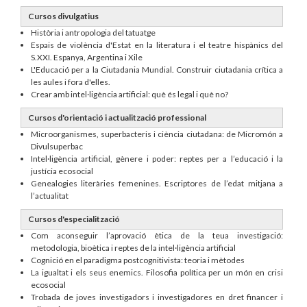
Cursos divulgatius
Història i antropologia del tatuatge
Espais de violència d'Estat en la literatura i el teatre hispànics del
S.XXI. Espanya, Argentina i Xile
L'Educació per a la Ciutadania Mundial. Construir ciutadania crítica a
les aules i fora d'elles.
Crear amb intel·ligència artificial: què és legal i què no?
Cursos d'orientació i actualització professional
Microorganismes, superbacteris i ciència ciutadana: de Micromón a
Divulsuperbac
Intel·ligència artificial, gènere i poder: reptes per a l’educació i la
justícia ecosocial
Genealogies literàries femenines. Escriptores de l’edat mitjana a
l’actualitat
Cursos d'especialització
Com aconseguir l’aprovació ètica de la teua investigació:
metodologia, bioètica i reptes de la intel·ligència artificial
Cognició en el paradigma postcognitivista: teoria i mètodes
La igualtat i els seus enemics. Filosofia política per un món en crisi
ecosocial
Trobada de joves investigadors i investigadores en dret financer i