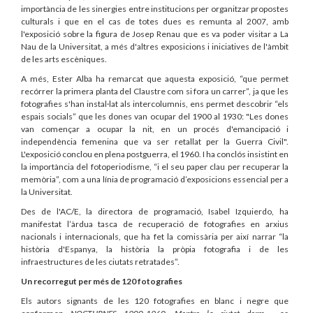
importància de les sinergies entre institucions per organitzar propostes
culturals i que en el cas de totes dues es remunta al 2007, amb
l'exposició sobre la figura de Josep Renau que es va poder visitar a La
Nau de la Universitat, a més d'altres exposicions i iniciatives de l'àmbit
de les arts escèniques.
A més, Ester Alba ha remarcat que aquesta exposició, “que permet
recórrer la primera planta del Claustre com si fora un carrer”, ja que les
fotografies s'han instal·lat als intercolumnis, ens permet descobrir “els
espais socials” que les dones van ocupar del 1900 al 1930: "Les dones
van començar a ocupar la nit, en un procés d'emancipació i
independència femenina que va ser retallat per la Guerra Civil".
L'exposició conclou en plena postguerra, el 1960. I ha conclós insistint en
la importància del fotoperiodisme, “i el seu paper clau per recuperar la
memòria”, com a una línia de programació d’exposicions essencial per a
la Universitat.
Des de l'AC/E, la directora de programació, Isabel Izquierdo, ha
manifestat l’àrdua tasca de recuperació de fotografies en arxius
nacionals i internacionals, que ha fet la comissària per així narrar “la
història d'Espanya, la història la pròpia fotografia i de les
infraestructures de les ciutats retratades”.
Un
recorregut
per
més
de
120
fotografies
Els autors signants de les 120 fotografies en blanc i negre que