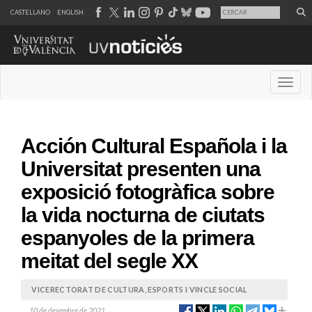
CASTELLANO
ENGLISH
Desple
Acción Cultural Española i la
Universitat presenten una
exposició fotogràfica sobre
la vida nocturna de ciutats
espanyoles de la primera
meitat del segle XX
VICERECTORAT DE CULTURA, ESPORTS I VINCLE SOCIAL
10 de desembre de 2021