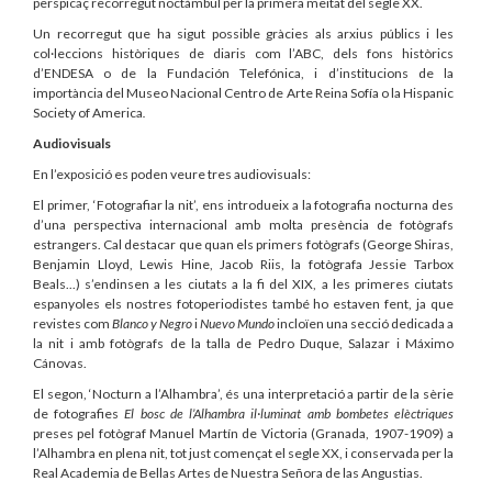
perspicaç recorregut noctàmbul per la primera meitat del segle XX.
Un recorregut que ha sigut possible gràcies als arxius públics i les
col·leccions històriques de diaris com l’ABC, dels fons històrics
d’ENDESA o de la Fundación Telefónica, i d’institucions de la
importància del Museo Nacional Centro de Arte Reina Sofía o la Hispanic
Society of America
.
Audiovisuals
En l’exposició es poden veure tres audiovisuals:
El primer, ‘Fotografiar la nit’, ens introdueix a la fotografia nocturna des
d’una perspectiva internacional amb molta presència de fotògrafs
estrangers. Cal destacar que quan els primers fotògrafs (George Shiras,
Benjamin Lloyd, Lewis Hine, Jacob Riis, la fotògrafa Jessie Tarbox
Beals...) s’endinsen a les ciutats a la fi del XIX, a les primeres ciutats
espanyoles els nostres fotoperiodistes també ho estaven fent, ja que
revistes com
Blanco y Negro
i
Nuevo Mundo
incloïen una secció dedicada a
la nit i amb fotògrafs de la talla de Pedro Duque, Salazar i Máximo
Cánovas.
El segon, ‘Nocturn a l’Alhambra’, és una interpretació a partir de la sèrie
de fotografies
El bosc de l’Alhambra il·luminat amb bombetes elèctriques
preses pel fotògraf Manuel Martín de Victoria (Granada, 1907-1909) a
l’Alhambra en plena nit, tot just començat el segle XX, i conservada per la
Real Academia de Bellas Artes de Nuestra Señora de las Angustias.