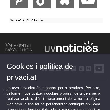
Secció Opinió UVNoticies
Cookies i política de
privacitat
La teva privacitat és important per a nosaltres. Per això,
Institucional
Estudis
Recerca
t'informem que utilitzem cookies pròpies i de tercers per a
Institucional
Estudis i formació
Recerca, innovació i
complementària
transferència
realitzar anàlisis d'ús i mesurament de la nostra pàgina
web amb la finalitat de personalitzar continguts,així com
proporcionar funcionalitats a les xarxes socials o analitzar