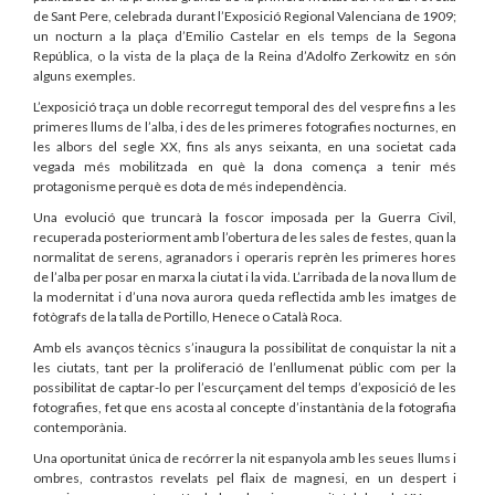
de Sant Pere, celebrada durant l’Exposició Regional Valenciana de 1909;
un nocturn a la plaça d’Emilio Castelar en els temps de la Segona
República, o la vista de la plaça de la Reina d’Adolfo Zerkowitz en són
alguns exemples.
L’exposició traça un doble recorregut temporal des del vespre fins a les
primeres llums de l’alba, i des de les primeres fotografies nocturnes, en
les albors del segle XX, fins als anys seixanta, en una societat cada
vegada més mobilitzada en què la dona comença a tenir més
protagonisme perquè es dota de més independència.
Una evolució que truncarà la foscor imposada per la Guerra Civil,
recuperada posteriorment amb l’obertura de les sales de festes, quan la
normalitat de serens, agranadors i operaris reprèn les primeres hores
de l’alba per posar en marxa la ciutat i la vida. L’arribada de la nova llum de
la modernitat i d’una nova aurora queda reflectida amb les imatges de
fotògrafs de la talla de Portillo, Henece o Català Roca.
Amb els avanços tècnics s’inaugura la possibilitat de conquistar la nit a
les ciutats, tant per la proliferació de l’enllumenat públic com per la
possibilitat de captar-lo per l’escurçament del temps d’exposició de les
fotografies, fet que ens acosta al concepte d’instantània de la fotografia
contemporània.
Una oportunitat única de recórrer la nit espanyola amb les seues llums i
ombres, contrastos revelats pel flaix de magnesi, en un despert i