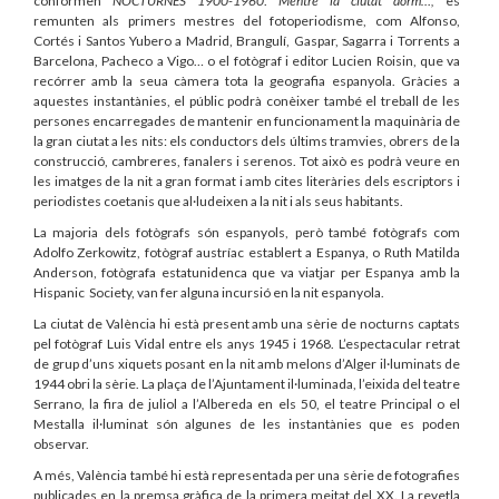
conformen
NOCTURNES
1900-1960
.
Mentre la ciutat dorm…,
es
remunten als primers mestres del fotoperiodisme, com Alfonso,
Cortés i Santos Yubero a Madrid, Brangulí, Gaspar, Sagarra i Torrents a
Barcelona, Pacheco a Vigo… o el fotògraf i editor Lucien Roisin, que va
recórrer amb la seua càmera tota la geografia espanyola. Gràcies a
aquestes instantànies, el públic podrà conèixer també el treball de les
persones encarregades de mantenir en funcionament la maquinària de
la gran ciutat a les nits: els conductors dels últims tramvies, obrers de la
construcció, cambreres, fanalers i serenos. Tot això es podrà veure en
les imatges de la nit a gran format i amb cites literàries dels escriptors i
periodistes coetanis que al·ludeixen a la nit i als seus habitants.
La majoria dels fotògrafs són espanyols, però també fotògrafs com
Adolfo Zerkowitz, fotògraf austríac establert a Espanya, o Ruth Matilda
Anderson, fotògrafa estatunidenca que va viatjar per Espanya amb la
Hispanic Society, van fer alguna incursió en la nit espanyola.
La ciutat de València hi està present amb una sèrie de nocturns captats
pel fotògraf Luis Vidal entre els anys 1945 i 1968. L’espectacular retrat
de grup d’uns xiquets posant en la nit amb melons d’Alger il·luminats de
1944 obri la sèrie. La plaça de l’Ajuntament il·luminada, l’eixida del teatre
Serrano, la fira de juliol a l’Albereda en els 50, el teatre Principal o el
Mestalla il·luminat són algunes de les instantànies que es poden
observar.
A més, València també hi està representada per una sèrie de fotografies
publicades en la premsa gràfica de la primera meitat del XX. La revetla