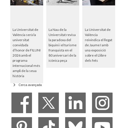
La Universitat de
La Nau de la
La Universitat de
València serà la
Universitat revisa
València
universitat
la paradoxa del
reivindica el llegat
convidada
biquini i el turisme
de Jaume I amb
d’honor de FILUNI
franquista en el
una exposició
2026 amb el
80 aniversari de la
sobre el Llibre
programa
icònica peça
dels fets
internacional més
ampli de la seua
història
Cerca avançada