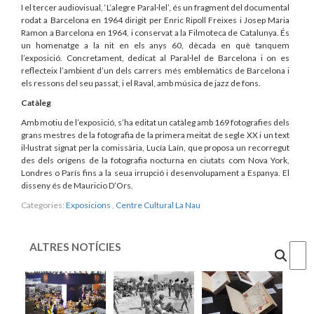
I el tercer audiovisual, ‘L’alegre Paral·lel’, és un fragment del documental
rodat a Barcelona en 1964 dirigit per Enric Ripoll Freixes i Josep Maria
Ramon a Barcelona en 1964, i conservat a la Filmoteca de Catalunya. És
un homenatge a la nit en els anys 60, dècada en què tanquem
l’exposició. Concretament, dedicat al Paral·lel de Barcelona i on es
reflecteix l’ambient d’un dels carrers més emblemàtics de Barcelona i
els ressons del seu passat, i el Raval, amb música de jazz de fons.
Catàleg
Amb motiu de l’exposició, s’ha editat un catàleg amb 169 fotografies dels
grans mestres de la fotografia de la primera meitat de segle XX i un text
il·lustrat signat per la comissària, Lucía Laín, que proposa un recorregut
des dels orígens de la fotografia nocturna en ciutats com Nova York,
Londres o París fins a la seua irrupció i desenvolupament a Espanya. El
disseny és de Mauricio D’Ors.
Categories:
Exposicions
,
Centre Cultural La Nau
ALTRES NOTÍCIES
Cercar