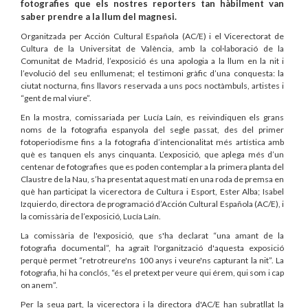
fotografies que els nostres reporters tan hàbilment van
saber prendre a la llum del magnesi.
Organitzada per Acción Cultural Española (AC/E) i el Vicerectorat de
Cultura de la Universitat de València, amb la col·laboració de la
Comunitat de Madrid, l’exposició és una apologia a la llum en la nit i
l’evolució del seu enllumenat; el testimoni gràfic d’una conquesta: la
ciutat nocturna, fins llavors reservada a uns pocs noctàmbuls, artistes i
“gent de mal viure”.
En la mostra, comissariada per Lucía Laín, es reivindiquen els grans
noms de la fotografia espanyola del segle passat, des del primer
fotoperiodisme fins a la fotografia d’intencionalitat més artística amb
què es tanquen els anys cinquanta. L’exposició, que aplega més d’un
centenar de fotografies que es poden contemplar a la primera planta del
Claustre de la Nau, s’ha presentat aquest matí en una roda de premsa en
què han participat la vicerectora de Cultura i Esport, Ester Alba; Isabel
Izquierdo, directora de programació d’Acción Cultural Española (AC/E), i
la comissària de l’exposició, Lucía Laín.
La comissària de l'exposició, que s'ha declarat “una amant de la
fotografia documental”, ha agraït l'organització d'aquesta exposició
perquè permet “retrotreure'ns 100 anys i veure'ns capturant la nit”. La
fotografia, hi ha conclós, “és el pretext per veure qui érem, qui som i cap
on anem”.
Per la seua part, la vicerectora i la directora d'AC/E han subratllat la