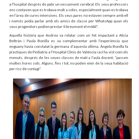
a l’hospital després de patir un vessament cerebral. Els seus professors
ens contaven que es trobava molt a soles, especialment quan es trobava
en l’àrea de cures intensives. Els seus pares no estaven sempre amb ell
i només podia parlar amb els amics de classe per WhatsApp quan els
seus progenitors podien prestar-li breument el mòbil”.
Aquella història que Andrea va relatar com un fet impactant a Alicia
Beltrán i Paula Bonilla es va complementar amb l’experiència que
enguany havia constatat la germana d’aquesta última. Ángela Bonilla fa
pràctiques de Pediatria a l’Hospital Clínic de València i ací ha vist com els
menuts, després de les seues classes de matí a l’aula docent, “passen
moltes hores sols. Alguns, fins i tot, no poden eixir de la seua habitació
per risc de contagi”.