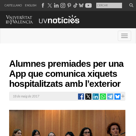
CASTELLANO
ENGLISH
Desple
Alumnes premiades per una
App que comunica xiquets
hospitalitzats amb l’exterior
18 de maig de 2017