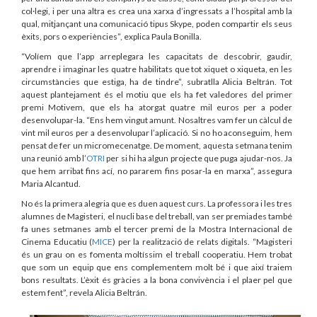
col·legi, i per una altra es crea una xarxa d’ingressats a l’hospital amb la
qual, mitjançant una comunicació tipus Skype, poden compartir els seus
èxits, pors o experiències”, explica Paula Bonilla.
“Volíem que l’app arreplegara les capacitats de descobrir, gaudir,
aprendre i imaginar les quatre habilitats que tot xiquet o xiqueta, en les
circumstàncies que estiga, ha de tindre”, subratlla Alicia Beltrán. Tot
aquest plantejament és el motiu que els ha fet valedores del primer
premi Motivem, que els ha atorgat quatre mil euros per a poder
desenvolupar-la. “Ens hem vingut amunt. Nosaltres vam fer un càlcul de
vint mil euros per a desenvolupar l’aplicació. Si no ho aconseguim, hem
pensat de fer un micromecenatge. De moment, aquesta setmana tenim
una reunió amb l’
OTRI
per si hi ha algun projecte que puga ajudar-nos. Ja
que hem arribat fins ací, no pararem fins posar-la en marxa”, assegura
Maria Alcantud.
No és la primera alegria que es duen aquest curs. La professora i les tres
alumnes de Magisteri, el nucli base del treball, van ser premiades també
fa unes setmanes amb el tercer premi de la Mostra Internacional de
Cinema Educatiu (
MICE
) per la realització de relats digitals. “Magisteri
és un grau on es fomenta moltíssim el treball cooperatiu. Hem trobat
que som un equip que ens complementem molt bé i que així traiem
bons resultats. L’èxit és gràcies a la bona convivència i el plaer pel que
estem fent”, revela Alicia Beltrán.