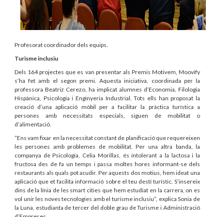
Profesorat coordinador dels equips.
Turisme inclusiu
Dels 164 projectes que es van presentar als Premis Motivem, Moovify
s’ha fet amb el segon premi. Aquesta iniciativa, coordinada per la
professora Beatriz Cerezo, ha implicat alumnes d’Economia, Filologia
Hispànica, Psicologia i Enginyeria Industrial. Tots ells han proposat la
creació d’una aplicació mòbil per a facilitar la pràctica turística a
persones amb necessitats especials, siguen de mobilitat o
d’alimentació.
“Ens vam fixar en la necessitat constant de planificació que requereixen
les persones amb problemes de mobilitat. Per una altra banda, la
companya de Psicologia, Celia Morillas, és intolerant a la lactosa i la
fructosa des de fa un temps i passa moltes hores informant-se dels
restaurants als quals pot acudir. Per aquests dos motius, hem ideat una
aplicació que et facilita informació sobre el teu destí turístic. S’insereix
dins de la línia de les smart cities que hem estudiat en la carrera, on es
vol unir les noves tecnologies amb el turisme inclusiu”, explica Sonia de
la Luna, estudianta de tercer del doble grau de Turisme i Administració
d’Empreses.