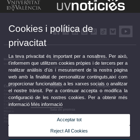
Cookies i política de
privacitat
La teva privacitat és important per a nosaltres. Per això,
Institucional
Estudis
Recerca
t'informem que utilitzem cookies pròpies i de tercers per a
Institucional
Estudis i formació
Recerca, innovació i
complementària
transferència
realitzar anàlisis d'ús i mesurament de la nostra pàgina
web amb la finalitat de personalitzar continguts,així com
proporcionar funcionalitats a les xarxes socials o analitzar
Cultura
Esports
Campus
el nostre trànsit. Per a continuar accepta o modifica la
Arts escèniques
Esports
Campus
Cinema
configuració de les nostres cookies. Per a obtenir més
Conferències i debats
Congressos i jornades
informació
Més informació
Exposicions
Lletres
Sala de premsa
Música
UVComunicació
Patrimoni
Notes de premsa
Premis i convocatòries
Acceptar tot
Agenda de govern
Altres activitats
Acords de govern
La UV en la premsa
Reject All Cookies
Informació corporativa