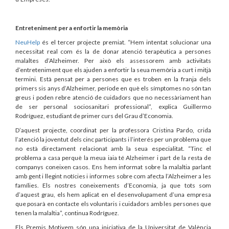
Entreteniment per a enfortir la memòria
NeuHelp
és el tercer projecte premiat. “Hem intentat solucionar una
necessitat real com és la de donar atenció terapèutica a persones
malaltes d’Alzheimer. Per això els assessorem amb activitats
d’entreteniment que els ajuden a enfortir la seua memòria a curt i mitjà
termini. Està pensat per a persones que es troben en la franja dels
primers sis anys d’Alzheimer, període en què els símptomes no són tan
greus i poden rebre atenció de cuidadors que no necessàriament han
de ser personal sociosanitari professional”, explica Guillermo
Rodríguez, estudiant de primer curs del Grau d’Economia.
D’aquest projecte, coordinat per la professora Cristina Pardo, crida
l’atenció la joventut dels cinc participants i l’interés per un problema que
no està directament relacionat amb la seua especialitat. “Tinc el
problema a casa perquè la meua iaia té Alzheimer i part de la resta de
companys coneixen casos. Ens hem informat sobre la malaltia parlant
amb gent i llegint notícies i informes sobre com afecta l’Alzheimer a les
famílies. Els nostres coneixements d’Economia, ja que tots som
d’aquest grau, els hem aplicat en el desenvolupament d’una empresa
que posarà en contacte els voluntaris i cuidadors amb les persones que
tenen la malaltia”, continua Rodríguez.
Els Premis Motivem són una iniciativa de la Universitat de València