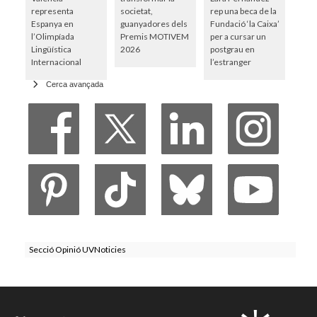
representa
societat,
rep una beca de la
Espanya en
guanyadores dels
Fundació ‘la Caixa’
l’Olimpíada
Premis MOTIVEM
per a cursar un
Lingüística
2026
postgrau en
Internacional
l’estranger
Cerca avançada
Secció Opinió UVNoticies