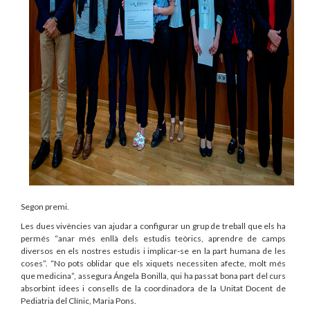
Segon premi.
Les dues vivències van ajudar a configurar un grup de treball que els ha
permés “anar més enllà dels estudis teòrics, aprendre de camps
diversos en els nostres estudis i implicar-se en la part humana de les
coses”. “No pots oblidar que els xiquets necessiten afecte, molt més
que medicina”, assegura Ángela Bonilla, qui ha passat bona part del curs
absorbint idees i consells de la coordinadora de la Unitat Docent de
Pediatria del Clínic, Maria Pons.