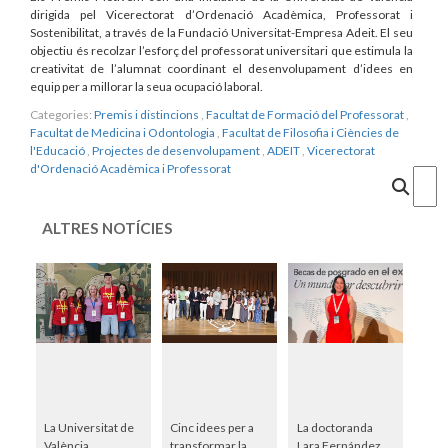
dirigida pel Vicerectorat d’Ordenació Acadèmica, Professorat i
Sostenibilitat, a través de la Fundació Universitat-Empresa Adeit. El seu
objectiu és recolzar l’esforç del professorat universitari que estimula la
creativitat de l’alumnat coordinant el desenvolupament d’idees en
equip per a millorar la seua ocupació laboral.
Categories:
Premis i distincions
,
Facultat de Formació del Professorat
,
Facultat de Medicina i Odontologia
,
Facultat de Filosofia i Ciències de
l'Educació
,
Projectes de desenvolupament
,
ADEIT
,
Vicerectorat
d'Ordenació Acadèmica i Professorat
Cercar
ALTRES NOTÍCIES
La Universitat de
Cinc idees per a
La doctoranda
València
transformar la
Lara Fernández