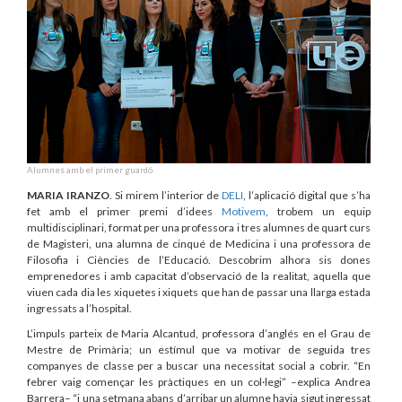
Alumnes amb el primer guardó.
MARIA IRANZO
. Si mirem l’interior de
DELI
, l’aplicació digital que s’ha
fet amb el primer premi d’idees
Motivem
, trobem un equip
multidisciplinari, format per una professora i tres alumnes de quart curs
de Magisteri, una alumna de cinqué de Medicina i una professora de
Filosofia i Ciències de l’Educació. Descobrim alhora sis dones
emprenedores i amb capacitat d’observació de la realitat, aquella que
viuen cada dia les xiquetes i xiquets que han de passar una llarga estada
ingressats a l’hospital.
L’impuls parteix de Maria Alcantud, professora d’anglés en el Grau de
Mestre de Primària; un estímul que va motivar de seguida tres
companyes de classe per a buscar una necessitat social a cobrir. “En
febrer vaig començar les pràctiques en un col·legi” –explica Andrea
Barrera– “i una setmana abans d’arribar un alumne havia sigut ingressat