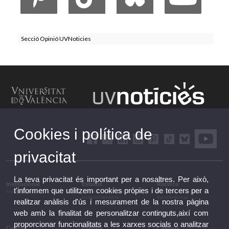
Secció Opinió UVNoticies
Cookies i política de
privacitat
La teva privacitat és important per a nosaltres. Per això,
Institucional
Estudis
Recerca
t'informem que utilitzem cookies pròpies i de tercers per a
Institucional
Estudis i formació
Recerca, innovació i
complementària
transferència
realitzar anàlisis d'ús i mesurament de la nostra pàgina
web amb la finalitat de personalitzar continguts,així com
proporcionar funcionalitats a les xarxes socials o analitzar
Cultura
Esports
Campus