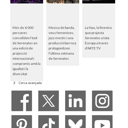
Més de 4.000
Música de banda,
La Nau, la finestra
persones
veus femenines,
que projecta
consoliden l’èxit
jazz mestís i una
Serenates a tota
de Serenates en
producció barroca
Europa a través
una edició de
protagonitzen
d'ARTE TV
projecció
l’última setmana
internacional i
de Serenates
compromís amb la
igualtat i la
diversitat
Cerca avançada