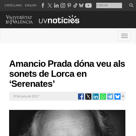
CASTELLANO
ENGLISH
Desple
Amancio Prada dóna veu als
sonets de Lorca en
‘Serenates’
29 de juny de 2017