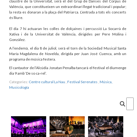
claustre de la Universitat, serà el del Grup de Danses del Corpus de
València, que constitueixen un extraordinari llegat tradicional i popular;
la resta es donaran a la plaça del Patriarca. L’entrada a tots els concerts
és lliure.
El dia 7 hi actuaran les colles de dolçaines i percussió La Socarrà de
Xativa i de la Universitat de València, dirigides per Pere Molina i
Gonzàlez.
A l’endemà, el dia 8 de juliol, serà el torn de la Sociedad Musical Santa
María Magdalena de Novelda, dirigida per Juan José Cuenca, amb un
programa de música festera.
El cantautor de l’Alcúdia Jonatan Penalba tancarà el festival el diumenge
dia 9 amb ‘De so ca-rel’.
Categories:
Centre cultural La Nau
,
Festival Serenates
,
Música,
Musicología
Cercar