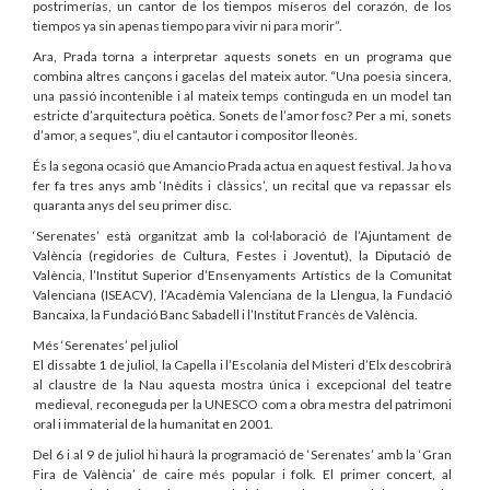
postrimerías, un cantor de los tiempos míseros del corazón, de los
tiempos ya sin apenas tiempo para vivir ni para morir”.
Ara, Prada torna a interpretar aquests sonets en un programa que
combina altres cançons i gacelas del mateix autor. “Una poesia sincera,
una passió incontenible i al mateix temps continguda en un model tan
estricte d’arquitectura poètica. Sonets de l’amor fosc? Per a mi, sonets
d’amor, a seques”, diu el cantautor i compositor lleonès.
És la segona ocasió que Amancio Prada actua en aquest festival. Ja ho va
fer fa tres anys amb ‘Inèdits i clàssics’, un recital que va repassar els
quaranta anys del seu primer disc.
‘Serenates’ està organitzat amb la col·laboració de l’Ajuntament de
València (regidories de Cultura, Festes i Joventut), la Diputació de
València, l’Institut Superior d’Ensenyaments Artístics de la Comunitat
Valenciana (ISEACV), l’Acadèmia Valenciana de la Llengua, la Fundació
Bancaixa, la Fundació Banc Sabadell i l’Institut Francès de València.
Més ‘Serenates’ pel juliol
El dissabte 1 de juliol, la Capella i l’Escolania del Misteri d’Elx descobrirà
al claustre de la Nau aquesta mostra única i excepcional del teatre
medieval, reconeguda per la UNESCO com a obra mestra del patrimoni
oral i immaterial de la humanitat en 2001.
Del 6 i al 9 de juliol hi haurà la programació de ‘Serenates’ amb la ‘Gran
Fira de València’ de caire més popular i folk. El primer concert, al