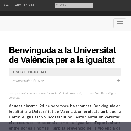
CASTELLANO
ENGLISH
Desple
Benvinguda a la Universitat
de València per a la igualtat
UNITAT D'IGUALTAT
24 de setembre de 2019
Imatge d'arxiu de la la 'clownferència' ‘Qui bé em voldrà, riure em farà’. Foto Miguel
Lorenzo.
Aquest dimarts, 24 de setembre ha arrancat ‘Benvinguda en
Igualtat a la Universitat de València’, un projecte amb que la
Unitat d'Igualtat vol acostar al nou estudiantat universitari
els recursos relacionats amb la igualtat d'oportunitats
entre dones i homes i amb la prevenció de la violència de