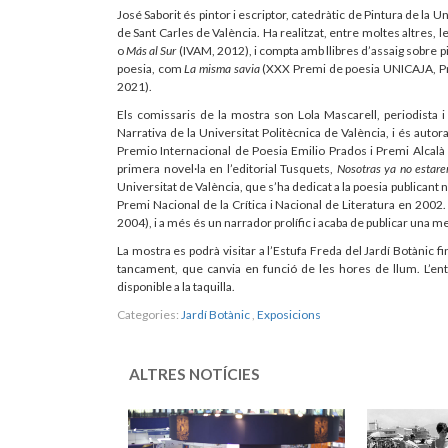
José Saborit és pintor i escriptor, catedràtic de Pintura de la
de Sant Carles de València. Ha realitzat, entre moltes altres, 
o
Más al Sur
(IVAM, 2012), i compta amb llibres d’assaig sobre 
poesia, com
La misma savia
(XXX Premi de poesia UNICAJA, Pr
2021).
Els comissaris de la mostra son Lola Mascarell, periodista i 
Narrativa de la Universitat Politècnica de València, i és auto
Premio Internacional de Poesia Emilio Prados i Premi Alcalà
primera novel·la en l’editorial Tusquets,
Nosotras ya no estar
Universitat de València, que s’ha dedicat a la poesia publi
Premi Nacional de la Crítica i Nacional de Literatura en 2002.
2004), i a més és un narrador prolífic i acaba de publicar una me
La mostra es podrà visitar a l’Estufa Freda del Jardí Botànic fi
tancament, que canvia en funció de les hores de llum. L’entra
disponible a la taquilla.
Categories:
Jardí Botànic
,
Exposicions
ALTRES NOTÍCIES