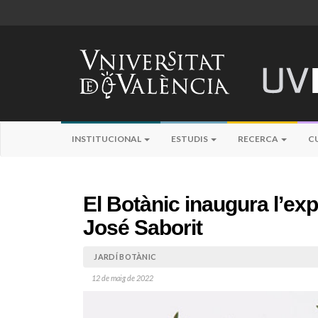
INSTITUCIONAL
ESTUDIS
RECERCA
C
El Botànic inaugura l’ex
José Saborit
JARDÍ BOTÀNIC
12 de maig de 2022