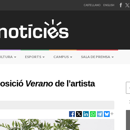
CASTELLANO
ENGLISH
ULTURA
ESPORTS
CAMPUS
SALA DE PREMSA
posició
Verano
de l’artista
Ce