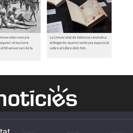
niversitat revisa la
La Universitat de València reivindica
iquini i el turisme
el llegat de Jaume I amb una exposició
el 80 aniversari de la
sobre el Llibre dels fets
tat