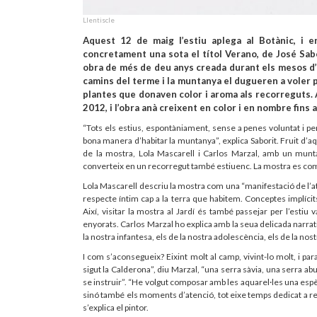
Llentiscle
Aquest 12 de maig l’estiu aplega al Botànic, i 
concretament una sota el títol Verano, de José Sab
obra de més de deu anys creada durant els mesos d’es
camins del terme i la muntanya el dugueren a voler pl
plantes que donaven color i aroma als recorreguts. 
2012, i l’obra anà creixent en color i en nombre fins a
“Tots els estius, espontàniament, sense a penes voluntat i p
bona manera d’habitar la muntanya”, explica Saborit. Fruit d’aq
de la mostra, Lola Mascarell i Carlos Marzal, amb un munt
converteix en un recorregut també estiuenc. La mostra es compl
Lola Mascarell descriu la mostra com una “manifestació de l’ate
respecte íntim cap a la terra que habitem. Conceptes implícits 
Així, visitar la mostra al Jardí és també passejar per l’estiu 
enyorats. Carlos Marzal ho explica amb la seua delicada narrat
la nostra infantesa, els de la nostra adolescència, els de la n
I com s’aconsegueix? Eixint molt al camp, vivint-lo molt, i pa
sigut la Calderona”, diu Marzal, “una serra sàvia, una serra ab
se instruir”. “He volgut composar amb les aquarel·les una espè
sinó també els moments d’atenció, tot eixe temps dedicat a reco
s’explica el pintor.