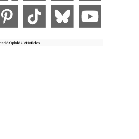
ecció Opinió UVNoticies