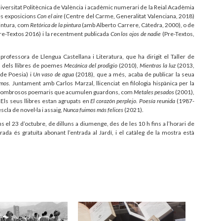
 Universitat Politècnica de València i acadèmic numerari de la Reial Acadèmia
les exposicions
Con el aire
(Centre del Carme, Generalitat Valenciana, 2018)
pintura, com
Retórica de la pintura
(amb Alberto Carrere, Cátedra, 2000), o de
e-Textos 2016) i la recentment publicada
Con los ojos de nadie
(Pre-Textos,
professora de Llengua Castellana i Literatura, que ha dirigit el Taller de
ra dels llibres de poemes
Mecánica del prodigio
(2010),
Mientras la luz
(2013,
 de Poesia) i
Un vaso de agua
(2018), que a més, acaba de publicar la seua
emos.
Juntament amb Carlos Marzal, llicenciat en filologia hispànica per la
cant nombrosos poemaris que acumulen guardons, com
Metales pesados
(2001),
 Els seus llibres estan agrupats en
El corazón perplejo. Poesía reunida
(1987-
scla de novel·la i assaig,
Nunca fuimos más felices
(2021).
ns el 23 d’octubre, de dilluns a diumenge, des de les 10 h fins a l’horari de
da és gratuïta abonant l’entrada al Jardí, i el catàleg de la mostra està