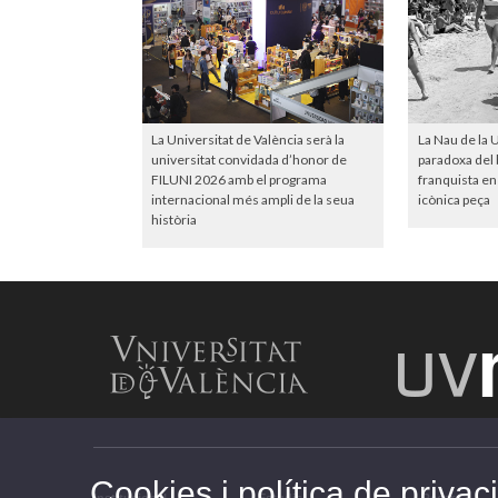
La Universitat de València serà la
La Nau de la U
universitat convidada d’honor de
paradoxa del b
FILUNI 2026 amb el programa
franquista en 
internacional més ampli de la seua
icònica peça
història
Cookies i política de privaci