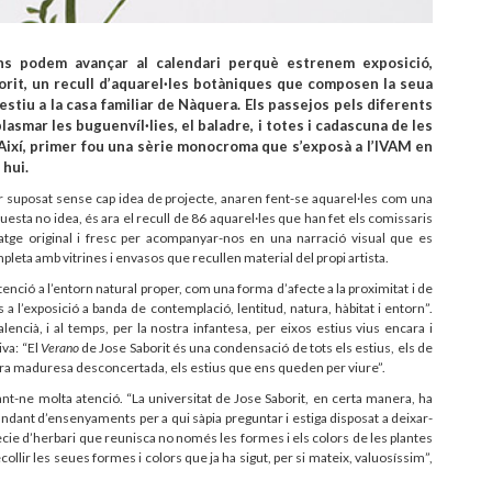
ens podem avançar al calendari perquè estrenem exposició,
orit, un recull d’aquarel·les botàniques que composen la seua
tiu a la casa familiar de Nàquera. Els passejos pels diferents
asmar les buguenvíl·lies, el baladre, i totes i cadascuna de les
Així, primer fou una sèrie monocroma que s’exposà a l’IVAM en
 hui.
er suposat sense cap idea de projecte, anaren fent-se aquarel·les com una
uesta no idea, és ara el recull de 86 aquarel·les que han fet els comissaris
atge original i fresc per acompanyar-nos en una narració visual que es
eta amb vitrines i envasos que recullen material del propi artista.
nció a l’entorn natural proper, com una forma d’afecte a la proximitat i de
a l’exposició a banda de contemplació, lentitud, natura, hàbitat i entorn”.
valencià, i al temps, per la nostra infantesa, per eixos estius vius encara i
iva: “El
Verano
de Jose Saborit és una condensació de tots els estius, els de
ostra maduresa desconcertada, els estius que ens queden per viure”.
rant-ne molta atenció. “La universitat de Jose Saborit, en certa manera, ha
undant d’ensenyaments per a qui sàpia preguntar i estiga disposat a deixar-
cie d’herbari que reunisca no només les formes i els colors de les plantes
llir les seues formes i colors que ja ha sigut, per si mateix, valuosíssim”,