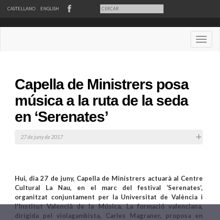
CASTELLANO
ENGLISH
Desple
Capella de Ministrers posa
música a la ruta de la seda
en ‘Serenates’
27 de juny de 2017
Hui, dia 27 de juny, Capella de Ministrers actuarà al Centre
Cultural La Nau, en el marc del festival ‘Serenates’,
organitzat conjuntament per la Universitat de València i
l'Institut Valencià de la Música. La formació valenciana,
dirigida pel violagambista, Carles Magraner, proposa en