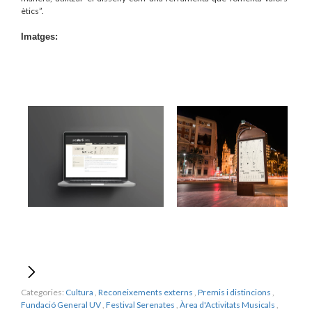
ètics”.
Imatges:
Categories:
Cultura
,
Reconeixements externs
,
Premis i distincions
,
Fundació General UV
,
Festival Serenates
,
Àrea d'Activitats Musicals
,