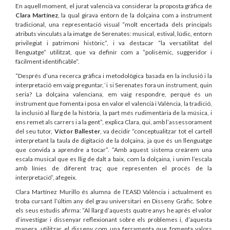
En aquell moment, el jurat valencià va considerar la proposta gràfica de
Clara Martínez
, la qual girava entorn de la dolçaina com a instrument
tradicional, una representació visual “molt encertada dels principals
atributs vinculats a la imatge de Serenates: musical, estival, lúdic, entorn
privilegiat i patrimoni històric”, i va destacar “la versatilitat del
llenguatge” utilitzat, que va definir com a “polisèmic, suggeridor i
fàcilment identificable”.
“Després d’una recerca gràfica i metodològica basada en la inclusió i la
interpretació em vaig preguntar, ‘i si Serenates fora un instrument, quin
seria? La dolçaina valenciana, em vaig respondre, perquè és un
instrument que fomenta i posa en valor el valencià i València, la tradició,
la inclusió al llarg de la història, la part més rudimentària de la música, i
ens remet als carrers i a la gent”, explica Clara, qui, amb l’assessorament
del seu tutor,
Víctor Ballester
, va decidir “conceptualitzar tot el cartell
interpretant la taula de digitació de la dolçaina, ja que és un llenguatge
que convida a aprendre a tocar”. “Amb aquest sistema creàrem una
escala musical que es llig de dalt a baix, com la dolçaina, i unim l’escala
amb línies de diferent traç que representen el procés de la
interpretació”, afegeix.
Clara Martínez Murillo és alumna de l’EASD València i actualment es
troba cursant l’últim any del grau universitari en Disseny Gràfic. Sobre
els seus estudis afirma: “Al llarg d’aquests quatre anys he aprés el valor
d’investigar i dissenyar reflexionant sobre els problemes i, d’aquesta
manera, utilitzar el disseny com una ferramenta que fomenta valors