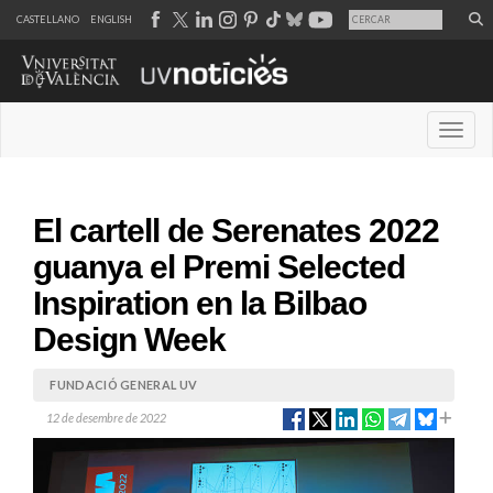
CASTELLANO
ENGLISH
Desple
El cartell de Serenates 2022
guanya el Premi Selected
Inspiration en la Bilbao
Design Week
FUNDACIÓ GENERAL UV
12 de desembre de 2022