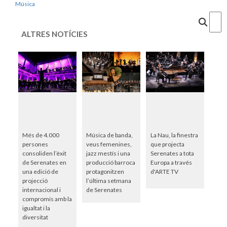
Música
Cercar
ALTRES NOTÍCIES
Més de 4.000
Música de banda,
La Nau, la finestra
persones
veus femenines,
que projecta
consoliden l’èxit
jazz mestís i una
Serenates a tota
de Serenates en
producció barroca
Europa a través
una edició de
protagonitzen
d'ARTE TV
projecció
l’última setmana
internacional i
de Serenates
compromís amb la
igualtat i la
diversitat