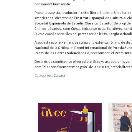
pensament humanístic.
Poeta, assagista, traductor i crític literari, Jaime Siles h
americanes, director de l’
Institut Espanyol de Cultura a Vi
Societat Espanyola de Estudis Clàssics
. És autor de prop de
últimes dècades, com
Canon, Música de agua, Semáforos, sem
(
1969-2009) sobre Siles del professor de la UV,
Sergio Arlandi
A aquest reconeixement se suma una extensa nòmina de distinci
Nacional de la Crítica
, el
Premi Internacional de Poesia Fun
Premi de les Lletres Valencianes
o, recentment,
el
Premi Inte
Després de conéixer-se el veredicte, Siles va assegurar haver re
com “el reconeixement més gran” de la seua trajectòria literàr
Categories:
Cultura