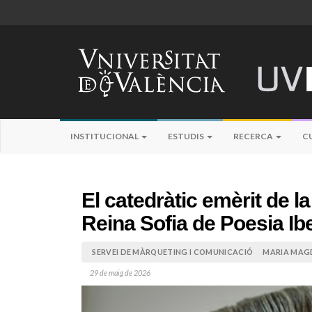
INSTITUCIONAL
ESTUDIS
RECERCA
C
El catedràtic emèrit de l
Reina Sofia de Poesia I
SERVEI DE MÀRQUETING I COMUNICACIÓ
MARIA MAGD
29 de maig de 2026