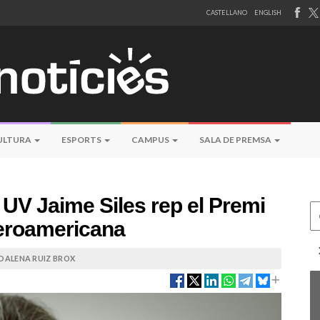
CASTELLANO
ENGLISH
ULTURA
ESPORTS
CAMPUS
SALA DE PREMSA
a UV Jaime Siles rep el Premi
Ce
beroamericana
ALENA RUIZ BROX