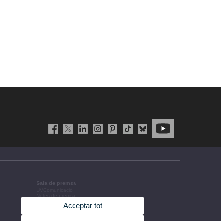
Sala de premsa
UVComunicació
Notes de premsa
Agenda de govern
Acceptar tot
Acords de govern
La UV en la premsa
Informació corporativa