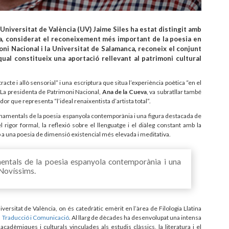
a Universitat de València (UV) Jaime Siles ha estat distingit amb
a, considerat el reconeixement més important de la poesia en
oni Nacional i la Universitat de Salamanca, reconeix el conjunt
l qual constitueix una aportació rellevant al patrimoni cultural
tracte i allò sensorial” i una escriptura que situa l’experiència poètica “en el
”. La presidenta de Patrimoni Nacional,
Ana de la Cueva
, va subratllar també
ador que representa “l’ideal renaixentista d’artista total”.
fonamentals de la poesia espanyola contemporània i una figura destacada de
 rigor formal, la reflexió sobre el llenguatge i el diàleg constant amb la
ap a una poesia de dimensió existencial més elevada i meditativa.
mentals de la poesia espanyola contemporània i una
 Novíssims.
versitat de València, on és catedràtic emèrit en l’àrea de Filologia Llatina
a, Traducció i Comunicació
. Al llarg de dècades ha desenvolupat una intensa
acadèmiques i culturals vinculades als estudis clàssics, la literatura i el