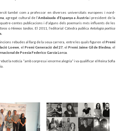
a exercit també com a professor en diverses universitats europees i nord-
ena
, agregat cultural de l’
Ambaixada d’Espanya a Àustria
i president de la
 quatre-centes publicacions i d’alguns dels poemaris més influents de les
áforos
o
Himnos tardíos
. El
2011, l’editorial Cátedra publica
Antología poética
s
.
ons rebudes al llarg de la seua carrera, entre les quals figuren el
Premi
dació Loewe
, el
Premi Generació del 27
, el
Premi Jaime Gil de Biedma
, el
rnacional de Poesia Federico García Lorca
.
but la notícia “amb sorpresa i enorme alegria” i va qualificar el Reina Sofia
ia.