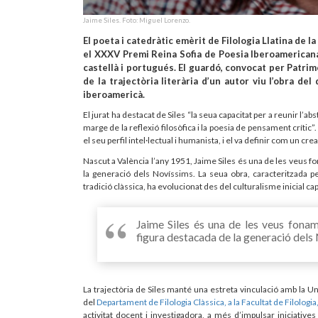
Jaime Siles. Foto: Miguel Lorenzo.
El poeta i catedràtic emèrit de Filologia Llatina de l
el XXXV Premi Reina Sofia de Poesia Iberoamerican
castellà i portugués. El guardó, convocat per Patrim
de la trajectòria literària d’un autor viu l’obra de
iberoamericà.
El jurat ha destacat de Siles “la seua capacitat per a reunir l’abs
marge de la reflexió filosòfica i la poesia de pensament crític
el seu perfil intel·lectual i humanista, i el va definir com un cre
Nascut a València l’any 1951, Jaime Siles és una de les veus 
la generació dels Novíssims. La seua obra, caracteritzada pel
tradició clàssica, ha evolucionat des del culturalisme inicial c
Jaime Siles és una de les veus fona
figura destacada de la generació dels
La trajectòria de Siles manté una estreta vinculació amb la Uni
del
Departament de Filologia Clàssica, a la Facultat de Filologi
activitat docent i investigadora, a més d’impulsar iniciatives 