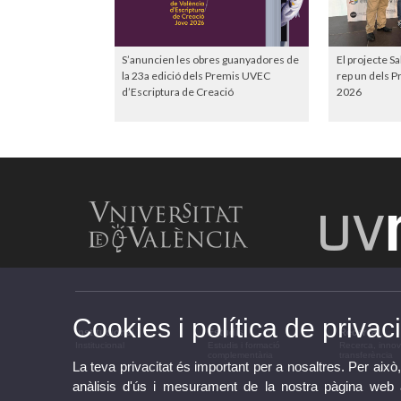
S’anuncien les obres guanyadores de
El projecte S
la 23a edició dels Premis UVEC
rep un dels P
d’Escriptura de Creació
2026
Cookies i política de privaci
Institucional
Estudis
Recerca
Institucional
Estudis i formació
Recerca, innov
complementària
transferència
La teva privacitat és important per a nosaltres. Per això,
anàlisis d'ús i mesurament de la nostra pàgina web am