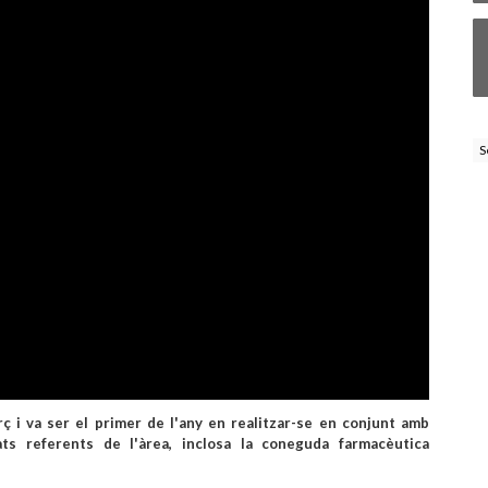
S
ç i va ser el primer de l'any en realitzar-se en conjunt amb
ts referents de l'àrea, inclosa la coneguda farmacèutica