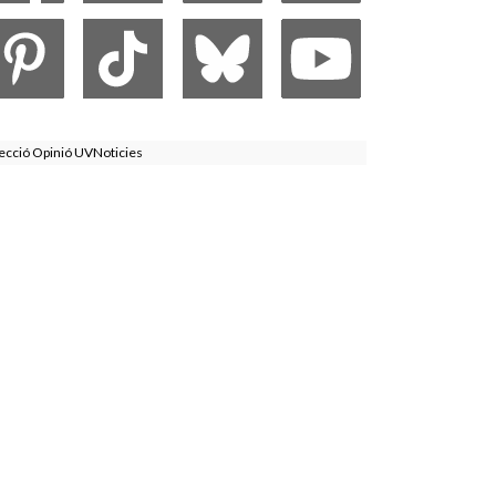
ecció Opinió UVNoticies