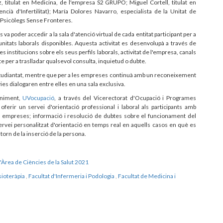
z, titulat en Medicina, de l'empresa S2 GRUPO; Miguel Cortell, titulat en
encià d'Infertilitat); María Dolores Navarro, especialista de la Unitat de
 Psicòlegs Sense Fronteres.
a poder accedir a la sala d'atenció virtual de cada entitat participant per a
unitats laborals disponibles. Aquesta activitat es desenvolupà a través de
s institucions sobre els seus perfils laborals, activitat de l'empresa, canals
e per a traslladar qualsevol consulta, inquietud o dubte.
estudiantat, mentre que per a les empreses continuà amb un reconeixement
es dialogaren entre elles en una sala exclusiva.
eniment,
UVocupació
, a través del Vicerectorat d'Ocupació i Programes
oferir un servei d'orientació professional i laboral als participants amb
s empreses; informació i resolució de dubtes sobre el funcionament del
ervei personalitzat d'orientació en temps real en aquells casos en què es
torn de la inserció de la persona.
'Àrea de Ciències de la Salut 2021
sioteràpia
,
Facultat d'Infermeria i Podologia
,
Facultat de Medicina i