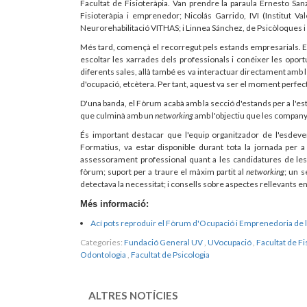
Facultat de Fisioteràpia. Van prendre la paraula Ernesto San
Fisioteràpia i emprenedor; Nicolás Garrido, IVI (Institut Val
Neurorehabilitació VITHAS; i Linnea Sánchez, de Psicòloques i
Més tard, començà el recorregut pels estands empresarials. Es v
escoltar les xarrades dels professionals i conéixer les oport
diferents sales, allà també es va interactuar directament amb le
d'ocupació, etcètera. Per tant, aquest va ser el moment perfect
D'una banda, el Fòrum acabà amb la secció d'estands per a l'
que culminà amb un
networking
amb l'objectiu que les companyi
És important destacar que l'equip organitzador de l'esdev
Formatius, va estar disponible durant tota la jornada per a 
assessorament professional quant a les candidatures de le
fòrum; suport per a traure el màxim partit al
networking
; un s
detectava la necessitat; i consells sobre aspectes rellevants en
Més informació:
Ací pots reproduir el Fòrum d'Ocupació i Emprenedoria de l
Categories:
Fundació General UV
,
UVocupació
,
Facultat de Fi
Odontologia
,
Facultat de Psicologia
ALTRES NOTÍCIES