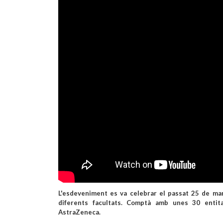
L'esdeveniment es va celebrar el passat 25 de mar
diferents facultats. Comptà amb unes 30 entita
AstraZeneca.