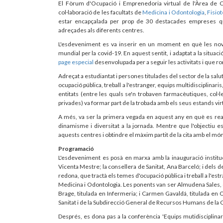
El Fòrum d'Ocupació i Emprenedoria virtual de l'Àrea de Ci
col·laboració de les facultats de
Medicina i Odontologia
,
Fisiot
estar encapçalada per prop de 30 destacades empreses que
adreçades als diferents centres.
L'esdeveniment es va inserir en un moment en què les nove
mundial per la covid-19. En aquest sentit, i adaptat a la situa
page especial
desenvolupada per a seguir les activitats i que r
Adreçat a estudiantat i persones titulades del sector de la salu
ocupació pública, treball a l'estranger, equips multidisciplina
entitats (entre les quals se'n trobaven farmacèutiques, col·l
privades) va formar part de la trobada amb els seus estands virtu
A més, va ser la primera vegada en aquest any en què es reali
dinamisme i diversitat a la jornada. Mentre que l'objectiu es
aquests centres i obtindre el màxim partit de la cita amb el món
Programació
L'esdeveniment es posà en marxa amb la inauguració instituc
Vicenta Mestre; la consellera de Sanitat, Ana Barceló; i dels d
redona, que tractà els temes d'ocupació pública i treball a l'es
Medicina i Odontologia. Les ponents van ser Almudena Sales, 
Brage, titulada en Infermeria; i Carmen Gavaldá, titulada en 
Sanitat i de la Subdirecció General de Recursos Humans de la C
Després, es dona pas a la conferència 'Equips mutidisciplin