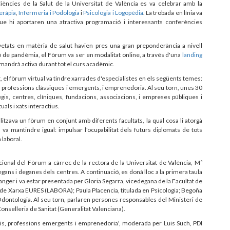
ències de la Salut de la Universitat de València es va celebrar amb la
eràpia
,
Infermeria i Podologia
i
Psicologia i Logopèdia
. La trobada en línia va
 hi aportaren una atractiva programació i interessants conferències
tats en matèria de salut havien pres una gran preponderància a nivell
ció de pandèmia, el Fòrum va ser en modalitat online, a través d'una
landing
omandrà activa durant tot el curs acadèmic.
t, el fòrum virtual va tindre xarrades d'especialistes en els següents temes:
ris, professions clàssiques i emergents, i emprenedoria. Al seu torn, unes 30
egis, centres, clíniques, fundacions, associacions, i empreses públiques i
als i xats interactius.
tzava un fòrum en conjunt amb diferents facultats, la qual cosa li atorgà
 va mantindre igual: impulsar l'ocupabilitat dels futurs diplomats de tots
 laboral.
ional del Fòrum a càrrec de la rectora de la Universitat de València, Mª
egans i deganes dels centres. A continuació, es donà lloc a la primera taula
tranger i va estar presentada per Gloria Segarra, vicedegana de la Facultat de
de Xarxa EURES (LABORA); Paula Placencia, titulada en Psicologia; Begoña
Odontologia. Al seu torn, parlaren persones responsables del Ministeri de
onselleria de Sanitat (Generalitat Valenciana).
aris, professions emergents i emprenedoria', moderada per Luis Such, PDI