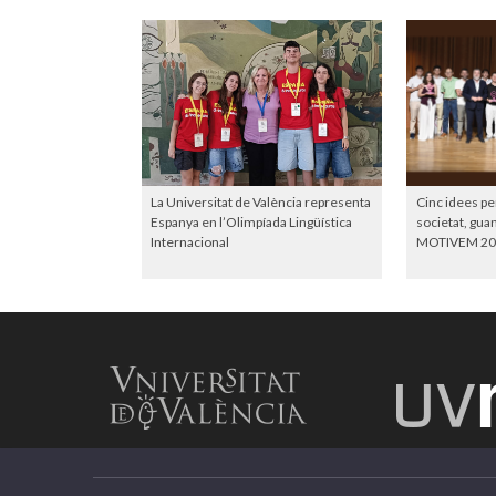
La Universitat de València representa
Cinc idees pe
Espanya en l’Olimpíada Lingüística
societat, gu
Internacional
MOTIVEM 20