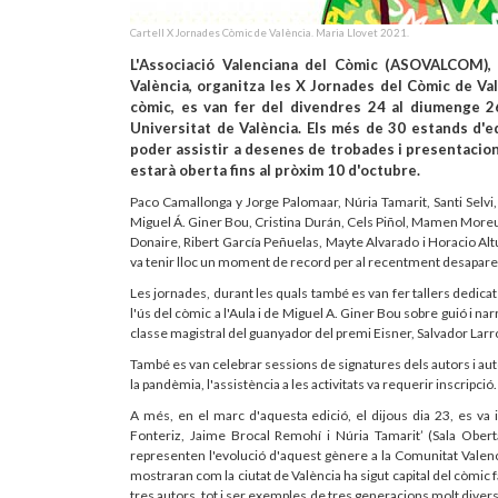
Cartell X Jornades Còmic de València. Maria Llovet 2021.
L'Associació Valenciana del Còmic (ASOVALCOM), 
València, organitza les X Jornades del Còmic de Valè
còmic, es van fer del divendres 24 al diumenge 2
Universitat de València. Els més de 30 estands d'edi
poder assistir a desenes de trobades i presentacion
estarà oberta fins al pròxim 10 d'octubre.
Paco Camallonga y Jorge Palomaar, Núria Tamarit, Santi Selvi,
Miguel Á. Giner Bou, Cristina Durán, Cels Piñol, Mamen Moreu
Donaire, Ribert García Peñuelas, Mayte Alvarado i Horacio Alt
va tenir lloc un moment de record per al recentment desapareg
Les jornades, durant les quals també es van fer tallers dedicat
l'ús del còmic a l'Aula i de Miguel A. Giner Bou sobre guió i na
classe magistral del guanyador del premi Eisner, Salvador Larroc
També es van celebrar sessions de signatures dels autors i au
la pandèmia, l'assistència a les activitats va requerir inscripció
A més, en el marc d'aquesta edició, el dijous dia 23, es va 
Fonteriz, Jaime Brocal Remohí i Núria Tamarit’ (Sala Obert
representen l'evolució d'aquest gènere a la Comunitat Valenc
mostraran com la ciutat de València ha sigut capital del còmic f
tres autors, tot i ser exemples de tres generacions molt diverse