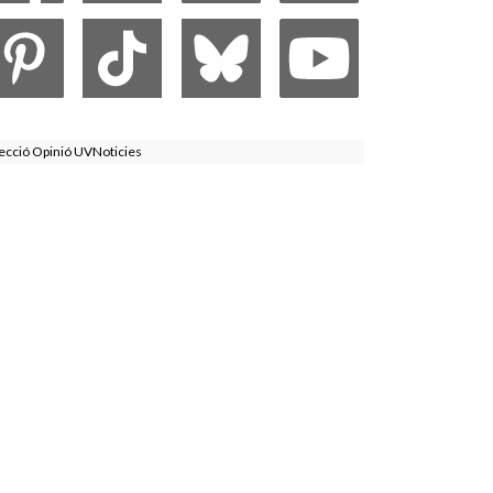
ecció Opinió UVNoticies