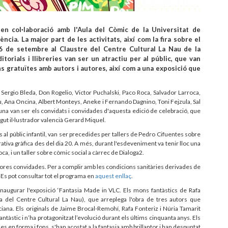
en col·laboració amb l'Aula del Còmic de la Universitat de
ncia. La major part de les activitats, així com la fira sobre el
6 de setembre al Claustre del Centre Cultural La Nau de la
torials i llibreries van ser un atractiu per al públic, que van
s gratuïtes amb autors i autores, així com a una exposició que
 Sergio Bleda, Don Rogelio, Victor Puchalski, Paco Roca, Salvador Larroca,
, Ana Oncina, Albert Monteys, Aneke i Fernando Dagnino, Toni Fejzula, Sal
una van ser els convidats i convidades d'aquesta edició de celebració, que
ut il·lustrador valencià Gerard Miquel.
s al públic infantil, van ser precedides per tallers de Pedro Cifuentes sobre
rrativa gràfica des del dia 20. A més, durant l'esdeveniment va tenir lloc una
a, i un taller sobre còmic social a càrrec de Dialoga2.
tores convidades. Per a complir amb les condicions sanitàries derivades de
. Es pot consultar tot el programa en
aquest enllaç
.
inaugurar l'exposició ‘Fantasia Made in VLC. Els mons fantàstics de Rafa
a del Centre Cultural La Nau), que arreplega l'obra de tres autors que
iana. Els originals de Jaime Brocal-Remohí, Rafa Fonteriz i Núria Tamarit
antàstic i n’ha protagonitzat l’evolució durant els últims cinquanta anys. Els
s en forma i fons, s'han acostat a la fantasia amb brillantor i han despuntat