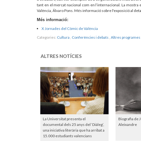
tant en el mercat nacional com en l’internacional. La mostra 
València, Álvaro Pons. Més informació sobre l'exposició al deta
Més informació:
X Jornades del Còmic de València
Categories:
Cultura
,
Conferències i debats
,
Altres programes 
ALTRES NOTÍCIES
La Universitat presenta el
Biografia de 
documental dels 25 anys del ‘Diàleg’,
Aleixandre
una iniciativa literària que ha arribat a
15.000 estudiants valencians