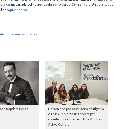
està comissariada pel responsable de l'Aula de Còmic de la Universitat de
ll en
aquest enllaç
.
de conferències i debats
Joan Baptista Peset
Naixen dos pòdcasts per a divulgar la
cultura universitària creats per
estudiants en el marc de la V edició
Activa Cultura