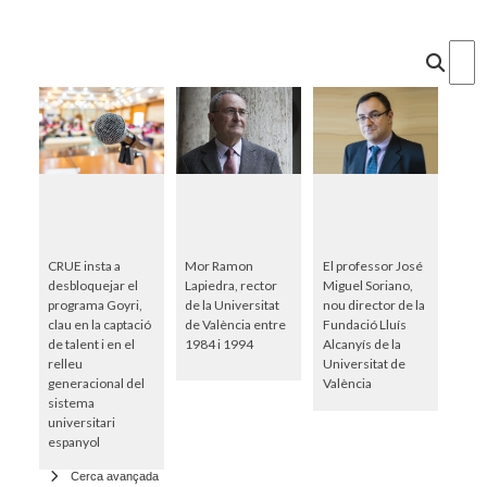
Cercar
CRUE insta a
Mor Ramon
El professor José
desbloquejar el
Lapiedra, rector
Miguel Soriano,
programa Goyri,
de la Universitat
nou director de la
clau en la captació
de València entre
Fundació Lluís
de talent i en el
1984 i 1994
Alcanyís de la
relleu
Universitat de
generacional del
València
sistema
universitari
espanyol
Cerca avançada