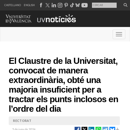
CASTELLANO
ENGLISH
Desple
El Claustre de la Universitat,
convocat de manera
extraordinària, obté una
majoria insuficient per a
tractar els punts inclosos en
l’ordre del dia
RECTORAT
5 de juny de 2026