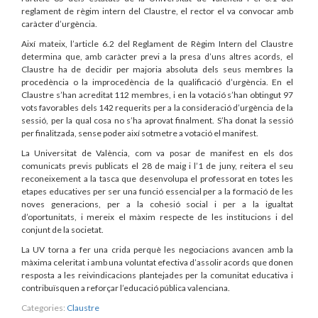
reglament de règim intern del Claustre, el rector el va convocar amb
caràcter d’urgència.
Així mateix, l’article 6.2 del Reglament de Règim Intern del Claustre
determina que, amb caràcter previ a la presa d’uns altres acords, el
Claustre ha de decidir per majoria absoluta dels seus membres la
procedència o la improcedència de la qualificació d’urgència. En el
Claustre s’han acreditat 112 membres, i en la votació s’han obtingut 97
vots favorables dels 142 requerits per a la consideració d’urgència de la
sessió, per la qual cosa no s’ha aprovat finalment. S’ha donat la sessió
per finalitzada, sense poder així sotmetre a votació el manifest.
La Universitat de València, com va posar de manifest en els dos
comunicats previs publicats el 28 de maig i l’1 de juny, reitera el seu
reconeixement a la tasca que desenvolupa el professorat en totes les
etapes educatives per ser una funció essencial per a la formació de les
noves generacions, per a la cohesió social i per a la igualtat
d’oportunitats, i mereix el màxim respecte de les institucions i del
conjunt de la societat.
La UV torna a fer una crida perquè les negociacions avancen amb la
màxima celeritat i amb una voluntat efectiva d’assolir acords que donen
resposta a les reivindicacions plantejades per la comunitat educativa i
contribuïsquen a reforçar l’educació pública valenciana.
Categories:
Claustre