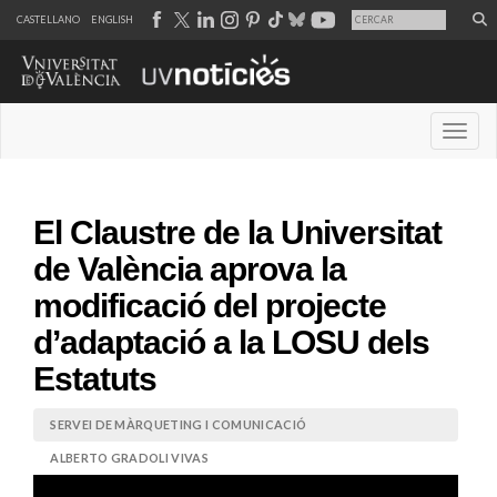
CASTELLANO
ENGLISH
Desple
El Claustre de la Universitat
de València aprova la
modificació del projecte
d’adaptació a la LOSU dels
Estatuts
SERVEI DE MÀRQUETING I COMUNICACIÓ
ALBERTO GRADOLI VIVAS
12 de maig de 2026