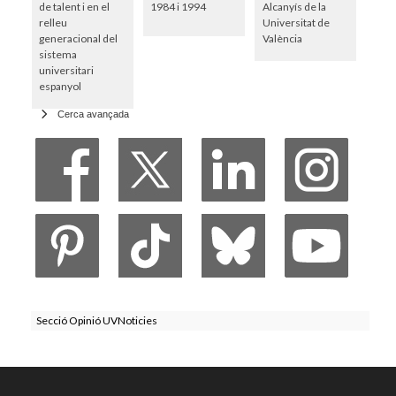
de talent i en el
1984 i 1994
Alcanyís de la
relleu
Universitat de
generacional del
València
sistema
universitari
espanyol
Cerca avançada
Secció Opinió UVNoticies