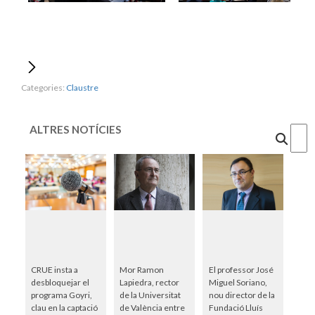
Categories:
Claustre
ALTRES NOTÍCIES
Cercar
CRUE insta a
Mor Ramon
El professor José
desbloquejar el
Lapiedra, rector
Miguel Soriano,
programa Goyri,
de la Universitat
nou director de la
clau en la captació
de València entre
Fundació Lluís