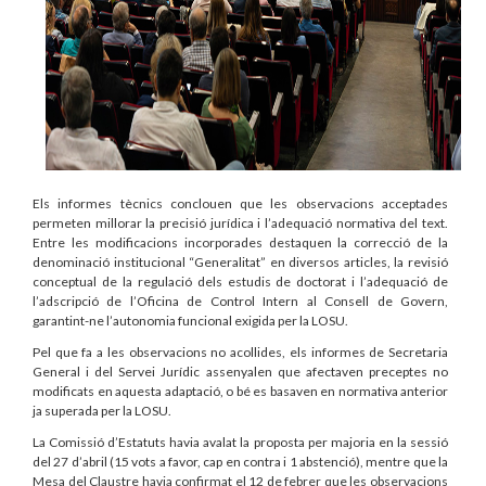
Els informes tècnics conclouen que les observacions acceptades
permeten millorar la precisió jurídica i l’adequació normativa del text.
Entre les modificacions incorporades destaquen la correcció de la
denominació institucional “Generalitat” en diversos articles, la revisió
conceptual de la regulació dels estudis de doctorat i l’adequació de
l’adscripció de l’Oficina de Control Intern al Consell de Govern,
garantint-ne l’autonomia funcional exigida per la LOSU.
Pel que fa a les observacions no acollides, els informes de Secretaria
General i del Servei Jurídic assenyalen que afectaven preceptes no
modificats en aquesta adaptació, o bé es basaven en normativa anterior
ja superada per la LOSU.
La Comissió d’Estatuts havia avalat la proposta per majoria en la sessió
del 27 d’abril (15 vots a favor, cap en contra i 1 abstenció), mentre que la
Mesa del Claustre havia confirmat el 12 de febrer que les observacions