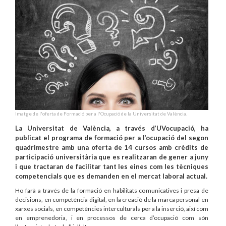
Imatge de l'oferta de Formació per a l'Ocupació de la Universitat de València.
La Universitat de València, a través d’UVocupació, ha
publicat el programa de formació per a l’ocupació del segon
quadrimestre amb una oferta de 14 cursos amb crèdits de
participació universitària que es realitzaran de gener a juny
i que tractaran de facilitar tant les eines com les tècniques
competencials que es demanden en el mercat laboral actual.
Ho farà a través de la formació en habilitats comunicatives i presa de
decisions, en competència digital, en la creació de la marca personal en
xarxes socials, en competències interculturals per a la inserció, així com
en emprenedoria, i en processos de cerca d’ocupació com són