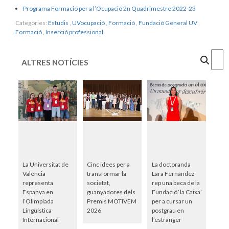
Programa Formació per a l’Ocupació 2n Quadrimestre 2022-23
Categories:
Estudis
,
UVocupació
,
Formació
,
Fundació General UV
,
Formació
,
Inserció professional
Cercar
ALTRES NOTÍCIES
La Universitat de
Cinc idees per a
La doctoranda
València
transformar la
Lara Fernández
representa
societat,
rep una beca de la
Espanya en
guanyadores dels
Fundació ‘la Caixa’
l’Olimpíada
Premis MOTIVEM
per a cursar un
Lingüística
2026
postgrau en
Internacional
l’estranger