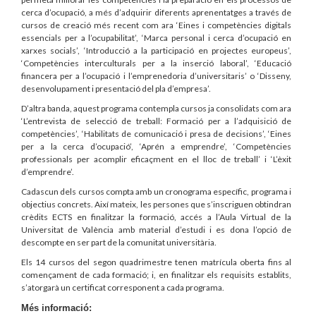
cerca d’ocupació, a més d’adquirir diferents aprenentatges a través de
cursos de creació més recent com ara ‘Eines i competències digitals
essencials per a l’ocupabilitat’, ‘Marca personal i cerca d’ocupació en
xarxes socials’, ‘Introducció a la participació en projectes europeus’,
‘Competències interculturals per a la inserció laboral’, ‘Educació
financera per a l’ocupació i l’emprenedoria d’universitaris’ o ‘Disseny,
desenvolupament i presentació del pla d’empresa’.
D’altra banda, aquest programa contempla cursos ja consolidats com ara
‘L’entrevista de selecció de treball: Formació per a l’adquisició de
competències’, ‘Habilitats de comunicació i presa de decisions’, ‘Eines
per a la cerca d’ocupació’, ‘Aprén a emprendre’, ‘Competències
professionals per acomplir eficaçment en el lloc de treball’ i ‘L’èxit
d’emprendre’.
Cadascun dels cursos compta amb un cronograma específic, programa i
objectius concrets. Així mateix, les persones que s’inscriguen obtindran
crèdits ECTS en finalitzar la formació, accés a l’Aula Virtual de la
Universitat de València amb material d’estudi i es dona l’opció de
descompte en ser part de la comunitat universitària.
Els 14 cursos del segon quadrimestre tenen matrícula oberta fins al
començament de cada formació; i, en finalitzar els requisits establits,
s’atorgarà un certificat corresponent a cada programa.
Més informació: