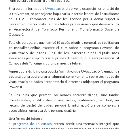
l’entrevista de treball i d’altres recursos.
El programa formatiu d’
UVocupació
, el servei d’ocupació i orientació de
la Universitat, té per objecte impulsar la inserció laboral de l’estudiantat
de la UV, i s’emmarca dins de les accions per a donar suport a
l’increment de l’ocupabilitat dels futurs professionals que desenvolupa
el Vicerectorat de Formació Permanent, Transformació Docent i
Ocupació.
Tots els cursos, als qual també té accés el públic general, es realitzaran
en modalitat online, excepte el curs sobre el programa PowerBI de
visualització de dades (una de les darreres eines digitals més
avançades per a optimitzar el procés d’inserció) que serà presencial al
Campus dels Tarongers durant el mes de febrer.
Aquest curs és la nova proposta formativa que UVocupació fa enguany i
destaca per proporcionar a l’alumnat coneixements sobre tècniques de
visualització de dades i presentació d’informes mitjançant el programa
PowerBI.
És una eina que permet, no només recaptar dades, sinó també
classificar-les, analitzar-les i mostrar-les, esdevenint, per tant, un
recurs de gestió de dades perquè la informació arribe completa i
accessible a l’empresa i/o la persona usuària.
Una formació integral
El
programa de 14 cursos
pretén oferir una formació integral que
permeta millorar les competències i la preparació en els processos de