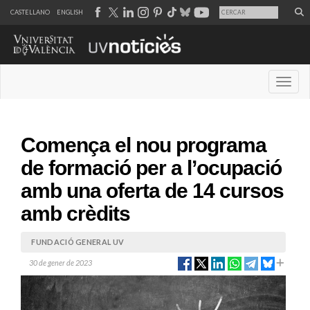
CASTELLANO
ENGLISH
Desple
Comença el nou programa
de formació per a l’ocupació
amb una oferta de 14 cursos
amb crèdits
FUNDACIÓ GENERAL UV
30 de gener de 2023