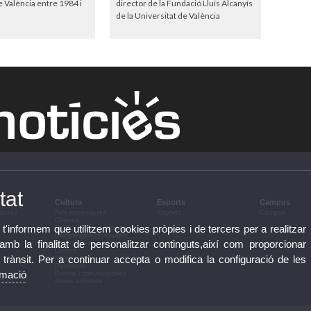
e València entre 1984 i
director de la Fundació Lluís Alcanyís
de la Universitat de València
tat
Cultura
Esports
Campus
ació i
Arts escèniques
Esports
Campus
Cinema
 t'informem que utilitzem cookies pròpies i de tercers per a realitzar
Conferències i debats
Congressos i jornades
b la finalitat de personalitzar continguts,així com proporcionar
Exposicions
Lletres
e trànsit. Per a continuar accepta o modifica la configuració de les
Música
Patrimoni
rmació
Premis i convocatòries
Altres activitats