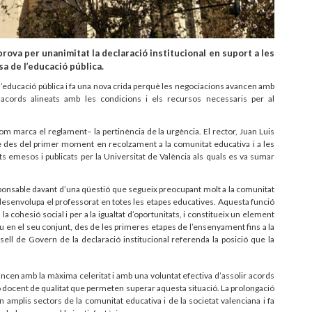
prova per unanimitat la declaració institucional en suport a les
a de l’educació pública.
 l’educació pública i fa una nova crida perquè les negociacions avancen amb
 acords alineats amb les condicions i els recursos necessaris per al
m marca el reglament– la pertinència de la urgència. El rector, Juan Luis
me des del primer moment en recolzament a la comunitat educativa i a les
s emesos i publicats per la Universitat de València als quals es va sumar
sponsable davant d’una qüestió que segueix preocupant molt a la comunitat
desenvolupa el professorat en totes les etapes educatives. Aquesta funció
a cohesió social i per a la igualtat d’oportunitats, i constitueix un element
tiu en el seu conjunt, des de les primeres etapes de l’ensenyament fins a la
sell de Govern de la declaració institucional referenda la posició que la
ncen amb la màxima celeritat i amb una voluntat efectiva d’assolir acords
 docent de qualitat que permeten superar aquesta situació. La prolongació
 amplis sectors de la comunitat educativa i de la societat valenciana i fa