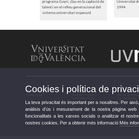
programa Goyri, clau en la captació de
Universitat d
talent i en el relleu generacional del
1994
sistema universitari espanyol
Cookies i política de privaci
Institucional
Estudis
Recerca
Institucional
Estudis i formació
Recerca, innov
complementària
transferència
La teva privacitat és important per a nosaltres. Per això,
anàlisis d'ús i mesurament de la nostra pàgina web am
funcionalitats a les xarxes socials o analitzar el nostr
nostres cookies. Per a obtenir més informació
Més info