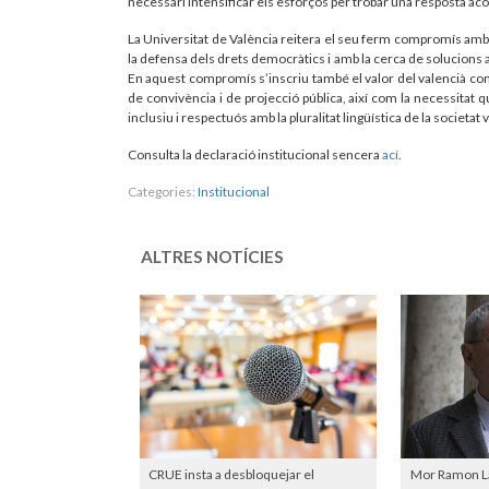
necessari intensificar els esforços per trobar una resposta aco
La Universitat de València reitera el seu ferm compromís amb 
la defensa dels drets democràtics i amb la cerca de solucions a
En aquest compromís s’inscriu també el valor del valencià com 
de convivència i de projecció pública, així com la necessitat
inclusiu i respectuós amb la pluralitat lingüística de la societat 
Consulta la declaració institucional sencera
ací
.
Categories:
Institucional
ALTRES NOTÍCIES
CRUE insta a desbloquejar el
Mor Ramon Lap