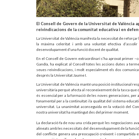
El Consell de Govern de la Universitat de València a
reivindicacions de la comunitat educativa i en defens
La Universitat de València manifesta la necessitat de reforçar
la màxima celeritat i amb una voluntat efectiva d’assolir
desenvolupament d’una funció docent de qualitat.
En el Consell de Govern extraordinari s’ha aprovat primer –co
Gandía, ha explicat al Consell totes les accions dutes a ter
seues reivindicacions, i molt especialment els dos comunicat
després la Universitat Jaume I.
La Universitat de València manté una posició institucional re
universitària perquè afecta al reconeixement de la tasca que 
és essencial per a la formació de les noves generacions, per a l
fonamental per a la continuïtat i la qualitat del sistema educa
universitat. La unanimitat aconseguida en la votació del Con
nostra universitat ha mantingut des del primer moment.
La declaració fa de nou una crida perquè les negociacions ava
alineats amb les necessitats del desenvolupament de la funció
del conflicte genera una preocupació creixent i compartida en