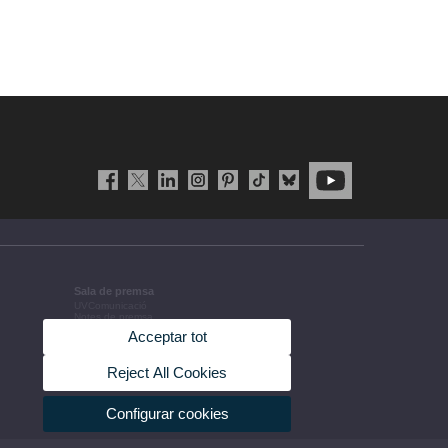
Sala de premsa
UVComunicació
Notes de premsa
Agenda de govern
Acceptar tot
Acords de govern
La UV en la premsa
Informació corporativa
Reject All Cookies
Configurar cookies