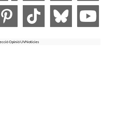
ecció Opinió UVNoticies