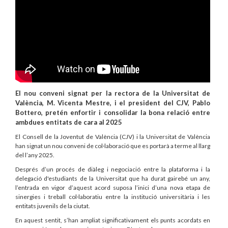
El nou conveni signat per la rectora de la Universitat de
València, M. Vicenta Mestre, i el president del CJV, Pablo
Bottero, pretén enfortir i consolidar la bona relació entre
ambdues entitats de cara al 2025
El Consell de la Joventut de València (CJV) i la Universitat de València
han signat un nou conveni de col·laboració que es portarà a terme al llarg
del l’any 2025.
Després d’un procés de diàleg i negociació entre la plataforma i la
delegació d'estudiants de la Universitat que ha durat gairebé un any,
l’entrada en vigor d’aquest acord suposa l’inici d’una nova etapa de
sinergies i treball col·laboratiu entre la institució universitària i les
entitats juvenils de la ciutat.
En aquest sentit, s’han ampliat significativament els punts acordats en