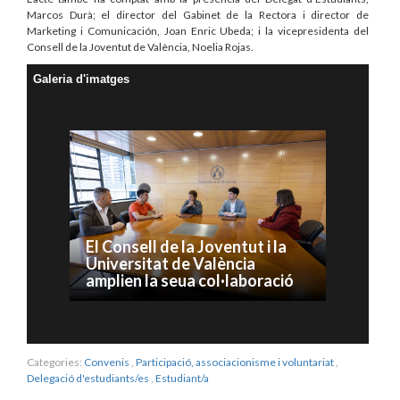
Marcos Durà; el director del Gabinet de la Rectora i director de
Marketing i Comunicación, Joan Enric Ubeda; i la vicepresidenta del
Consell de la Joventut de València, Noelia Rojas.
Galeria d'imatges
El Consell de la Joventut i la
Universitat de València
amplien la seua col·laboració
Categories:
Convenis
,
Participació, associacionisme i voluntariat
,
Delegació d'estudiants/es
,
Estudiant/a