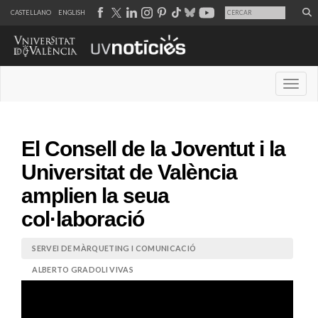
CASTELLANO
ENGLISH
Desple
El Consell de la Joventut i la
Universitat de València
amplien la seua
col·laboració
SERVEI DE MÀRQUETING I COMUNICACIÓ
ALBERTO GRADOLI VIVAS
30 de gener de 2025