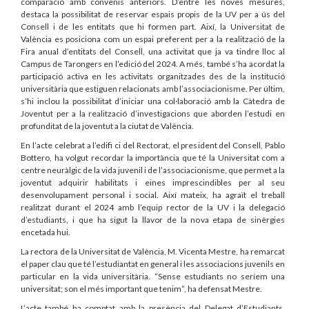
comparació amb convenis anteriors. D’entre les noves mesures,
destaca la possibilitat de reservar espais propis de la UV per a ús del
Consell i de les entitats que hi formen part. Així, la Universitat de
València es posiciona com un espai preferent per a la realització de la
Fira anual d’entitats del Consell, una activitat que ja va tindre lloc al
Campus de Tarongers en l’edició del 2024. A més, també s’ha acordat la
participació activa en les activitats organitzades des de la institució
universitària que estiguen relacionats amb l’associacionisme. Per últim,
s’hi inclou la possibilitat d’iniciar una col·laboració amb la Càtedra de
Joventut per a la realització d’investigacions que aborden l’estudi en
profunditat de la joventut a la ciutat de València.
En l’acte celebrat a l’edifi ci del Rectorat, el president del Consell, Pablo
Bottero, ha volgut recordar la importància que té la Universitat com a
centre neuràlgic de la vida juvenil i de l’associacionisme, que permet a la
joventut adquirir habilitats i eines imprescindibles per al seu
desenvolupament personal i social. Així mateix, ha agraït el treball
realitzat durant el 2024 amb l’equip rector de la UV i la delegació
d’estudiants, i que ha sigut la llavor de la nova etapa de sinèrgies
encetada hui.
La rectora de la Universitat de València, M. Vicenta Mestre, ha remarcat
el paper clau que té l’estudiantat en general i les associacions juvenils en
particular en la vida universitària. “Sense estudiants no seríem una
universitat; son el més important que tenim”, ha defensat Mestre.
L’acte també ha comptat amb la presència del Delegat d’Estudiants,