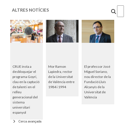
ALTRES NOTÍCIES
Cercar
CRUE insta a
Mor Ramon
El professor José
desbloquejar el
Lapiedra, rector
Miguel Soriano,
programa Goyri,
de la Universitat
nou director de la
clau en la captació
de València entre
Fundació Lluís
de talent i en el
1984 i 1994
Alcanyís de la
relleu
Universitat de
generacional del
València
sistema
universitari
espanyol
Cerca avançada