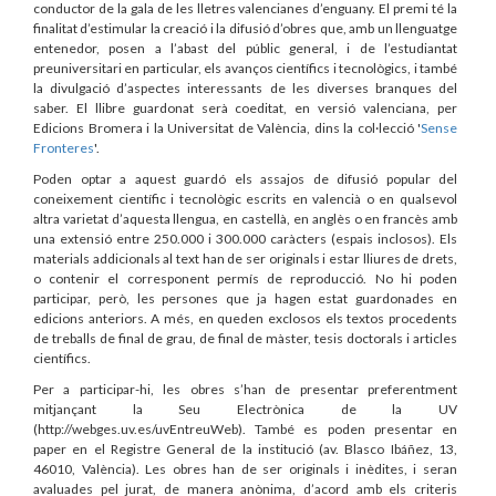
conductor de la gala de les lletres valencianes d’enguany. El premi té la
finalitat d’estimular la creació i la difusió d’obres que, amb un llenguatge
entenedor, posen a l’abast del públic general, i de l’estudiantat
preuniversitari en particular, els avanços científics i tecnològics, i també
la divulgació d’aspectes interessants de les diverses branques del
saber. El llibre guardonat serà coeditat, en versió valenciana, per
Edicions Bromera i la Universitat de València, dins la col·lecció '
Sense
Fronteres
'.
Poden optar a aquest guardó els assajos de difusió popular del
coneixement científic i tecnològic escrits en valencià o en qualsevol
altra varietat d’aquesta llengua, en castellà, en anglès o en francès amb
una extensió entre 250.000 i 300.000 caràcters (espais inclosos). Els
materials addicionals al text han de ser originals i estar lliures de drets,
o contenir el corresponent permís de reproducció. No hi poden
participar, però, les persones que ja hagen estat guardonades en
edicions anteriors. A més, en queden exclosos els textos procedents
de treballs de final de grau, de final de màster, tesis doctorals i articles
científics.
Per a participar-hi, les obres s’han de presentar preferentment
mitjançant la Seu Electrònica de la UV
(http://webges.uv.es/uvEntreuWeb). També es poden presentar en
paper en el Registre General de la institució (av. Blasco Ibáñez, 13,
46010, València). Les obres han de ser originals i inèdites, i seran
avaluades pel jurat, de manera anònima, d’acord amb els criteris