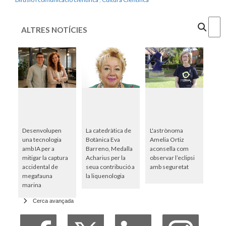
Cercar
ALTRES NOTÍCIES
Desenvolupen
La catedràtica de
L'astrònoma
una tecnologia
Botànica Eva
Amelia Ortiz
amb IA per a
Barreno, Medalla
aconsella com
mitigar la captura
Acharius per la
observar l’eclipsi
accidental de
seua contribució a
amb seguretat
megafauna
la liquenologia
marina
Cerca avançada