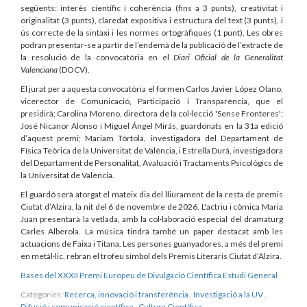
següents: interès científic i coherència (fins a 3 punts), creativitat i
originalitat (3 punts), claredat expositiva i estructura del text (3 punts), i
ús correcte de la sintaxi i les normes ortogràfiques (1 punt). Les obres
podran presentar-se a partir de l’endemà de la publicació de l’extracte de
la resolució de la convocatòria en el
Diari Oficial de la Generalitat
Valenciana
(DOCV).
El jurat per a aquesta convocatòria el formen Carlos Javier López Olano,
vicerector de Comunicació, Participació i Transparència, que el
presidirà; Carolina Moreno, directora de la col·lecció 'Sense Fronteres';
José Nicanor Alonso i Miguel Ángel Mirás, guardonats en la 31a edició
d’aquest premi; Mariam Tórtola, investigadora del Departament de
Física Teòrica de la Universitat de València, i Estrella Durá, investigadora
del Departament de Personalitat, Avaluació i Tractaments Psicològics de
la Universitat de València.
El guardó serà atorgat el mateix dia del lliurament de la resta de premis
Ciutat d’Alzira, la nit del 6 de novembre de 2026. L'actriu i còmica Maria
Juan presentarà la vetlada, amb la col·laboració especial del dramaturg
Carles Alberola. La música tindrà també un paper destacat amb les
actuacions de Faixa i Titana. Les persones guanyadores, a més del premi
en metàl·lic, rebran el trofeu símbol dels Premis Literaris Ciutat d’Alzira.
Bases del XXXII Premi Europeu de Divulgació Científica Estudi General
Categories:
Recerca, innovació i transferència
,
Investigació a la UV
,
Difusió i comunicació científica
,
Cultura Científica