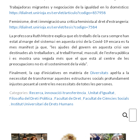
Trabajadoras migrantes y negociación de la igualdad en lo doméstico:
https://dialnet.unirioja.es/servlet/articulo?codigo=857958
Feminisme, dret i immigració una crítica feminista al dret d'estrangeria:
https://dialnet.unirioja.es/servlet/tesis?codigo=7584
La professora Ruth Mestre explica que els treballs de la cura sempre han
estat al marge del sistema i en aquesta crisi de la Covid-19 encara es fa
mes manifest ja que, “les ajudes del govern en aquesta crisi van
destinades als treballadors, al treball formal, masculí, de l’esfera pública
i es mostra una vegada més que el que està al centre de les
preocupacions no és el sosteniment de la vida”.
Finalment, la cap d'iniciatives en matèria de
Diversitats
apel·la a la
necessitat de transformar aquestes estructures socials profundament
injustes posant al centre les necessitats de totes les persones.
Categories:
Recerca, innovació i transferència
,
Unitat d'Igualtat
,
Filosofia del Dret i Política
,
Facultat de Dret
,
Facultat de Ciències Socials
,
Institut Universitari de Drets Humans
Cercar