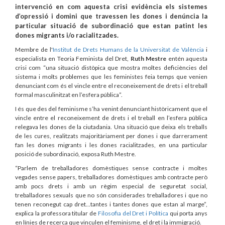
intervenció en com aquesta crisi evidència els sistemes
d’opressió i domini que travessen les dones i denúncia la
particular situació de subordinació que estan patint les
dones migrants i/o racialitzades.
Membre de l'
Institut de Drets Humans de la Universitat de València
i
especialista en Teoria Feminista del Dret,
Ruth Mestre
entén aquesta
crisi com “una situació distòpica que mostra moltes deficiències del
sistema i molts problemes que les feministes feia temps que venien
denunciant com és el vincle entre el reconeixement de drets i el treball
formal masculinitzat en l’esfera pública”.
I és que des del feminisme s’ha venint denunciant històricament que el
vincle entre el reconeixement de drets i el treball en l’esfera pública
relegava les dones de la ciutadania. Una situació que deixa els treballs
de les cures, realitzats majoritàriament per dones i que darrerament
fan les dones migrants i les dones racialitzades, en una particular
posició de subordinació, exposa Ruth Mestre.
“Parlem de treballadores domèstiques sense contracte i moltes
vegades sense papers, treballadores domèstiques amb contracte però
amb pocs drets i amb un règim especial de seguretat social,
treballadores sexuals que no són considerades treballadores i que no
tenen reconegut cap dret...tantes i tantes dones que estan al marge”,
explica la professora titular de
Filosofia del Dret i Política
qui porta anys
en línies de recerca que vinculen el feminisme, el dret i la immigració.