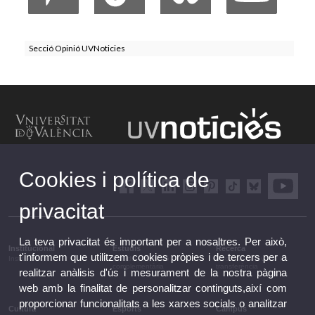
Secció Opinió UVNoticies
Cookies i política de
privacitat
La teva privacitat és important per a nosaltres. Per això,
Institucional
Estudis
Recerca
t'informem que utilitzem cookies pròpies i de tercers per a
Institucional
Estudis i formació
Recerca, innovació i
complementària
transferència
realitzar anàlisis d'ús i mesurament de la nostra pàgina
web amb la finalitat de personalitzar continguts,així com
proporcionar funcionalitats a les xarxes socials o analitzar
Cultura
Esports
Campus