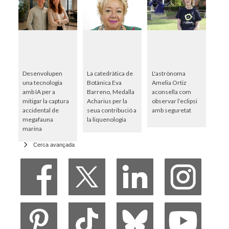
Desenvolupen
La catedràtica de
L'astrònoma
una tecnologia
Botànica Eva
Amelia Ortiz
amb IA per a
Barreno, Medalla
aconsella com
mitigar la captura
Acharius per la
observar l’eclipsi
accidental de
seua contribució a
amb seguretat
megafauna
la liquenologia
marina
Cerca avançada