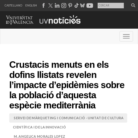
CASTELLANO
ENGLISH
Desple
Crustacis menuts en els
dofins llistats revelen
l’impacte d’epidèmies sobre
la població d’aquesta
espècie mediterrània
SERVEI DE MÀRQUETING I COMUNICACIÓ - UNITAT DE CULTURA
CIENTÍFICA I DE LA INNOVACIÓ
M. ANGELICA MORALES LOPEZ