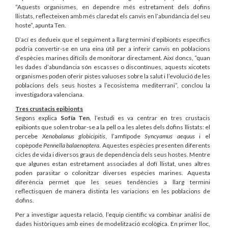
“Aquests organismes, en dependre més estretament dels dofins
llistats, reflecteixen amb més claredat els canvis en l’abundància del seu
hoste”, apunta Ten.
D’ací es dedueix que el seguiment a llarg termini d’epibionts específics
podria convertir-se en una eina útil per a inferir canvis en poblacions
d’espècies marines difícils de monitorar directament. Així doncs, “quan
les dades d’abundància són escasses o discontínues, aquests xicotets
organismes poden oferir pistes valuoses sobre la salut i l’evolució de les
poblacions dels seus hostes a l’ecosistema mediterrani”, conclou la
investigadora valenciana.
Tres crustacis epibionts
Segons explica
Sofía Ten
, l’estudi es va centrar en tres crustacis
epibionts que solen trobar-se a la pell o a les aletes dels dofins llistats: el
percebe
Xenobalanus globicipitis
, l’amfípode
Syncyamus aequus
i el
copèpode
Pennella balaenoptera
. Aquestes espècies presenten diferents
cicles de vida i diversos graus de dependència dels seus hostes. Mentre
que algunes estan estretament associades al dofí llistat, unes altres
poden parasitar o colonitzar diverses espècies marines. Aquesta
diferència permet que les seues tendències a llarg termini
reflectisquen de manera distinta les variacions en les poblacions de
dofins.
Per a investigar aquesta relació, l’equip científic va combinar anàlisi de
dades històriques amb eines de modelització ecològica. En primer lloc,