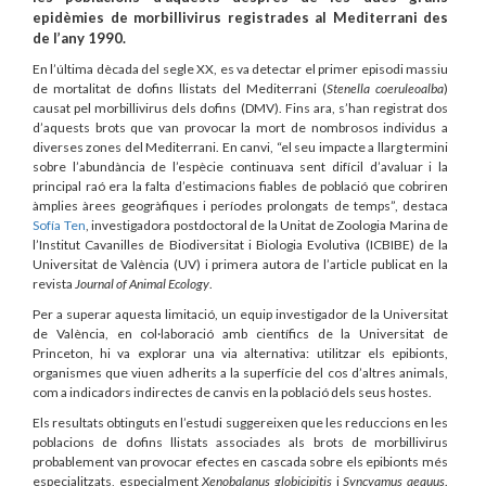
epidèmies de morbillivirus registrades al Mediterrani des
de l’any 1990.
En l’última dècada del segle XX, es va detectar el primer episodi massiu
de mortalitat de dofins llistats del Mediterrani (
Stenella coeruleoalba
)
causat pel morbillivirus dels dofins (DMV). Fins ara, s’han registrat dos
d’aquests brots que van provocar la mort de nombrosos individus a
diverses zones del Mediterrani. En canvi, “el seu impacte a llarg termini
sobre l’abundància de l’espècie continuava sent difícil d’avaluar i la
principal raó era la falta d’estimacions fiables de població que cobriren
àmplies àrees geogràfiques i períodes prolongats de temps”, destaca
Sofía Ten
, investigadora postdoctoral de la Unitat de Zoologia Marina de
l’Institut Cavanilles de Biodiversitat i Biologia Evolutiva (ICBIBE) de la
Universitat de València (UV) i primera autora de l’article publicat en la
revista
Journal of Animal Ecology
.
Per a superar aquesta limitació, un equip investigador de la Universitat
de València, en col·laboració amb científics de la Universitat de
Princeton, hi va explorar una via alternativa: utilitzar els epibionts,
organismes que viuen adherits a la superfície del cos d’altres animals,
com a indicadors indirectes de canvis en la població dels seus hostes.
Els resultats obtinguts en l’estudi suggereixen que les reduccions en les
poblacions de dofins llistats associades als brots de morbillivirus
probablement van provocar efectes en cascada sobre els epibionts més
especialitzats, especialment
Xenobalanus globicipitis
i
Syncyamus aequus
.