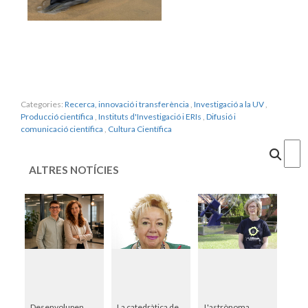
Categories:
Recerca, innovació i transferència
,
Investigació a la UV
,
Producció científica
,
Instituts d'Investigació i ERIs
,
Difusió i
comunicació científica
,
Cultura Científica
Cercar
ALTRES NOTÍCIES
Desenvolupen
La catedràtica de
L'astrònoma