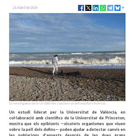
21 d’abril de 2026
La investigadora de la UV Sofía Ten s'acosta a un dofí encallat a València.
Un estudi liderat per la Universitat de València, en
col·laboració amb científics de la Universitat de Princeton,
mostra que els epibionts —xicotets organismes que viuen
sobre la pell dels dofins— poden ajudar a detectar canvis en
les poblacions d’aquests després de les dues grans