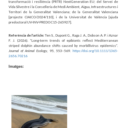
transformació i resiliència (PRTR) NextGeneration EU; del Servei de
Vida Silvestre i la Conselleria de Medi Ambient, Aigua, Infraestructures i
Territori de la Generalitat Valenciana; de la Generalitat Valenciana
[projecte CIAICO/2024/110], i de la Universitat de València [ajuda
predoctoral UV-INV-PREDOC15-265927].
Referència de l’article:
Ten S., Dupont G., Raga J. A., Dobson A. P. i Aznar
F. J. (2026). “Long-term trends of epibionts reflect Mediterranean
striped dolphin abundance shifts caused by morbillivirus epidemics”.
Journal of Animal Ecology
, 95, 553–569.
https://doi.org/10.1111/1365-
2656.70216
Imatges: