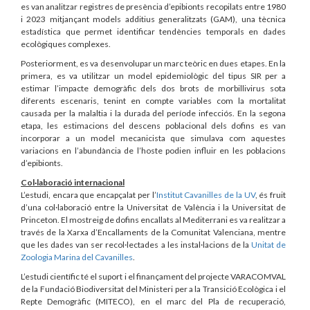
es van analitzar registres de presència d’epibionts recopilats entre 1980
i 2023 mitjançant models additius generalitzats (GAM), una tècnica
estadística que permet identificar tendències temporals en dades
ecològiques complexes.
Posteriorment, es va desenvolupar un marc teòric en dues etapes. En la
primera, es va utilitzar un model epidemiològic del tipus SIR per a
estimar l’impacte demogràfic dels dos brots de morbillivirus sota
diferents escenaris, tenint en compte variables com la mortalitat
causada per la malaltia i la durada del període infecciós. En la segona
etapa, les estimacions del descens poblacional dels dofins es van
incorporar a un model mecanicista que simulava com aquestes
variacions en l’abundància de l’hoste podien influir en les poblacions
d’epibionts.
Col·laboració internacional
L’estudi, encara que encapçalat per l’
Institut Cavanilles de la UV
, és fruit
d’una col·laboració entre la Universitat de València i la Universitat de
Princeton. El mostreig de dofins encallats al Mediterrani es va realitzar a
través de la Xarxa d’Encallaments de la Comunitat Valenciana, mentre
que les dades van ser recol·lectades a les instal·lacions de la
Unitat de
Zoologia Marina del Cavanilles
.
L’estudi científic té el suport i el finançament del projecte VARACOMVAL
de la Fundació Biodiversitat del Ministeri per a la Transició Ecològica i el
Repte Demogràfic (MITECO), en el marc del Pla de recuperació,