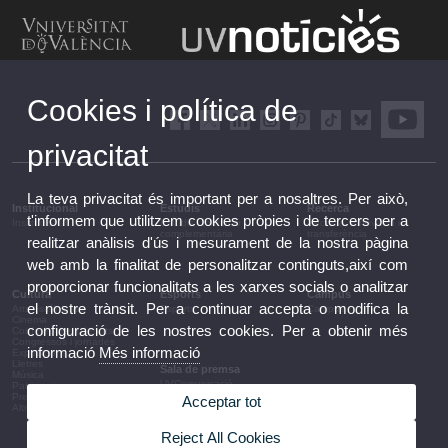
Cookies i política de
privacitat
La teva privacitat és important per a nosaltres. Per això,
Institucional
Estudis
Recerca
t'informem que utilitzem cookies pròpies i de tercers per a
Institucional
Estudis i formació
Recerca, innovació i
complementària
transferència
realitzar anàlisis d'ús i mesurament de la nostra pàgina
web amb la finalitat de personalitzar continguts,així com
proporcionar funcionalitats a les xarxes socials o analitzar
Cultura
Esports
Campus
el nostre trànsit. Per a continuar accepta o modifica la
Arts escèniques
Esports
Campus
Cinema
configuració de les nostres cookies. Per a obtenir més
Conferències i debats
Congressos i jornades
informació
Més informació
Exposicions
Lletres
Sala de premsa
Música
UVComunicació
Patrimoni
Notes de premsa
Premis i convocatòries
Acceptar tot
Agenda de govern
Altres activitats
Acords de govern
La UV en la premsa
Reject All Cookies
Informació corporativa