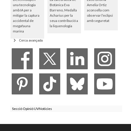
una tecnologia
Botànica Eva
Amelia Ortiz
amb IA per a
Barreno, Medalla
aconsella com
mitigar la captura
Acharius per la
observar l’eclipsi
accidental de
seua contribució a
amb seguretat
megafauna
la liquenologia
marina
Cerca avançada
Secció Opinió UVNoticies