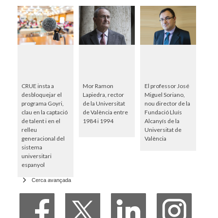
CRUE insta a
Mor Ramon
El professor José
desbloquejar el
Lapiedra, rector
Miguel Soriano,
programa Goyri,
de la Universitat
nou director de la
clau en la captació
de València entre
Fundació Lluís
de talent i en el
1984 i 1994
Alcanyís de la
relleu
Universitat de
generacional del
València
sistema
universitari
espanyol
Cerca avançada