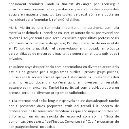
pensament feminista, amb la finalitat d'avançar per aconseguir
posicions més consensuades que afavorisquen la lluita i les conquestes
socials en matèria d'igualtat. Les taules de debat són sens dubte un
marc idoni per a fomentar la reflexió i el diàleg.
María Martín és una feminista impenitent i impertinent, com ella
mateixa es defineix. Llicenciada en Dret, és autora de "Ni por favor ni por
favora" i "Mujer tenías que ser". Les seues especialitats professionals
són l'avaluació d'impacte de gènere; l'anàlisi i detecció de necessitats
en l'àmbit de la igualtat, i el desenvolupament i posada en pràctica
personalitzada de mesures d'igualtat de gènere en entitats públiques i
privades.
Té quinze anys d'experiència com a formadora en diverses àrees dels
estudis de gènere per a organismes públics i privats; grups polítics,
judicials i de la societat civil a Espanya i Llatinoamèrica. En els últims deu
anys ha estat docent i conferenciant en diverses universitats
espanyoles i mexicanes. També ha participat com a col·laboradora en
premsa, tertúlies i diversos programes radiofònics.
El Dia internacional de la Llengua Espanyola és una data adequada també
per a presentar dues propostes, fruit del treball i la recerca de
professores de la Universitat de València i que són imprescindibles per
a fomentar un ús no sexista de l'espanyol com són la “Guia de
comunicació no sexista” de l'Institut Cervantes i el “Cadi”, programari de
llenguatge incloent i no sexista.