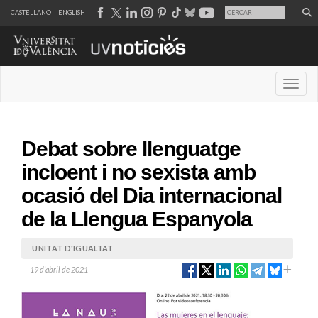
CASTELLANO
ENGLISH
Desple
Debat sobre llenguatge
incloent i no sexista amb
ocasió del Dia internacional
de la Llengua Espanyola
UNITAT D'IGUALTAT
19 d’abril de 2021