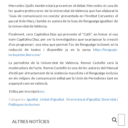
Mercedes Quilis també estarà present en el debat. Mercedes és una de
les quatre professores de la Universitat de València que han elaborat la
‘Guia de comunicació no sexista’ presentada en l'Institut Cervantes el
passat 8 de Març i també és autora de la Guia de llenguatge igualitari de
la Universitat de València.
Finalment, serà Capitolina Díaz qui presente el “CaDi”, en honor al seu
nom Capitolina Díaz, per ser la investigadora que va proposar la creació
d'un programari, una eina que permet l'ús de llenguatge incloent en la
redacció de textos i disponible ja en la xarxa
https://lenguaje-
incluyente.ibero.mx/
La periodista de la Universitat de València, Remei Castelló serà la
moderadora de l'acte. Remei Castelló és una de les autores del Manual
d'estil per al tractament de la violència masclista i el llenguatge inclusiu
en els mitjans de comunicació editat per la Unió de Periodistes tant en
espanyol com en valencià.
Enllaç per inscripció
ací
.
Categories:
Igualtat
,
Unitat d'Igualtat
,
Vicerectorat d'Igualtat, Diversitat i
Polítiques Inclusives
Cercar
ALTRES NOTÍCIES