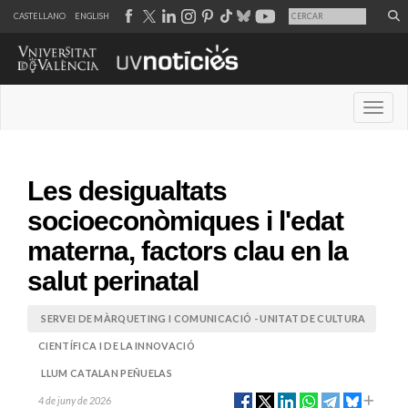
CASTELLANO
ENGLISH
Desple
Les desigualtats
socioeconòmiques i l'edat
materna, factors clau en la
salut perinatal
SERVEI DE MÀRQUETING I COMUNICACIÓ - UNITAT DE CULTURA
CIENTÍFICA I DE LA INNOVACIÓ
LLUM CATALAN PEÑUELAS
4 de juny de 2026