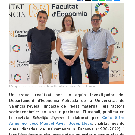
D'esquerra de dreta: Josep Lledó, Celia Sifre i José Manuel Pavía.
Un estudi realitzat per un equip investigador del
Departament d’Economia Aplicada de la Universitat de
València revela l'impacte de l'edat materna i els factors
socioeconòmics en la salut perinatal. El treball, publicat en
la revista
Scientific Reports
i elaborat per
Celia Sifre
Armengol
,
José Manuel Pavía
i
Josep Lledó
, analitza més de
dues dècades de naixements a Espanya (1996–2022) i
identifica factors clau associats a un major o menor risc de