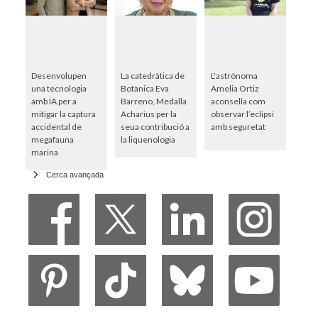
Desenvolupen
La catedràtica de
L'astrònoma
una tecnologia
Botànica Eva
Amelia Ortiz
amb IA per a
Barreno, Medalla
aconsella com
mitigar la captura
Acharius per la
observar l’eclipsi
accidental de
seua contribució a
amb seguretat
megafauna
la liquenologia
marina
Cerca avançada