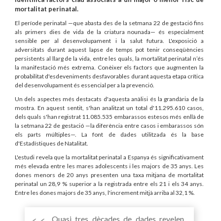
mortalitat perinatal.
El període perinatal —que abasta des de la setmana 22 de gestació fins
als primers dies de vida de la criatura nounada— és especialment
sensible per al desenvolupament i la salut futura. L'exposició a
adversitats durant aquest lapse de temps pot tenir conseqüències
persistents al llarg de la vida, entre les quals, la mortalitat perinatal n’és
la manifestació més extrema. Conèixer els factors que augmenten la
probabilitat d'esdeveniments desfavorables durant aquesta etapa crítica
del desenvolupament és essencial per a la prevenció.
Un dels aspectes més destacats d'aquesta anàlisi és la grandària de la
mostra. En aquest sentit, s'han analitzat un total d'11.295.610 casos,
dels quals s'han registrat 11.085.535 embarassos estesos més enllà de
la setmana 22 de gestació —la diferència entre casos i embarassos són
els parts múltiples—. La font de dades utilitzada és la base
d'Estadístiques de Natalitat.
L'estudi revela que la mortalitat perinatal a Espanya és significativament
més elevada entre les mares adolescents i les majors de 35 anys. Les
dones menors de 20 anys presenten una taxa mitjana de mortalitat
perinatal un 28,9 % superior a la registrada entre els 21 i els 34 anys.
Entre les dones majors de 35 anys, l'increment mitjà arriba al 32,1 %.
Quasi tres dècades de dades revelen