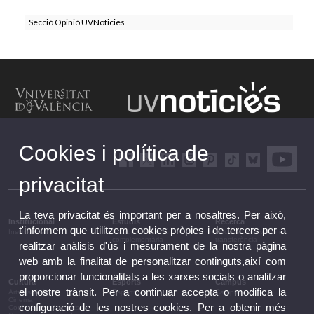
Secció Opinió UVNoticies
Cookies i política de
privacitat
La teva privacitat és important per a nosaltres. Per això,
Institucional
Estudis
Recerca
t'informem que utilitzem cookies pròpies i de tercers per a
Institucional
Estudis i formació
Recerca, innovació i
complementària
transferència
realitzar anàlisis d'ús i mesurament de la nostra pàgina
web amb la finalitat de personalitzar continguts,així com
proporcionar funcionalitats a les xarxes socials o analitzar
Cultura
Esports
Campus
el nostre trànsit. Per a continuar accepta o modifica la
Arts escèniques
Esports
Campus
Cinema
configuració de les nostres cookies. Per a obtenir més
Conferències i debats