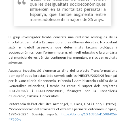
que les desigualtats socioeconòmiques
influeixen en la mortalitat perinatal a
Espanya, que també augmenta entre
mares adolescents i majors de 35 anys.
El grup investigador també constata una reducció sostinguda de la
mortalitat perinatal a Espanya durant les últimes dècades. No obstant
això, el treball assenyala que determinats factors biològics i
socioeconòmics, com l'origen matern, el nivell educatiu o la grandària
del municipi de residència, continuen incrementant el risc de resultats
adversos.
Aquesta investigació s'emmarca dins del projecte Transformacions
demogràfiques i prestació de serveis públics (HIECPU/2023/2) finançat
per la Conselleria d'Economia, Hisenda i Administració Pública de la
Generalitat Valenciana, i també ha rebut el suport dels projectes
CIGE/2023/7 i CIACO/2023/031, finançats per la Conselleria
d'Educació, Cultura i Universitats.
Referència de l’article
: Sifre-Armengol, C., Pavía, J. M. i Lledó, J. (2026).
“Socioeconomic determinants of extreme perinatal outcomes in Spain,
1996–2022“.
Scientific reports
.
https://doi.org/10.1038/s41598-026-
47306-y