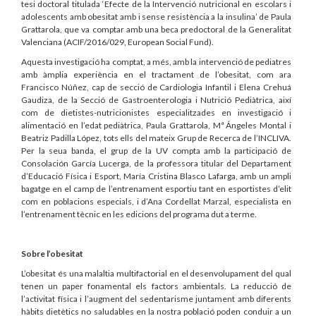
tesi doctoral titulada ‘Efecte de la Intervenció nutricional en escolars i
adolescents amb obesitat amb i sense resistència a la insulina’ de Paula
Grattarola, que va comptar amb una beca predoctoral de la Generalitat
Valenciana (ACIF/2016/029, European Social Fund).
Aquesta investigació ha comptat, a més, amb la intervenció de pediatres
amb àmplia experiència en el tractament de l’obesitat, com ara
Francisco Núñez, cap de secció de Cardiologia Infantil i Elena Crehuá
Gaudiza, de la Secció de Gastroenterologia i Nutrició Pediàtrica, així
com de dietistes-nutricionistes especialitzades en investigació i
alimentació en l’edat pediàtrica, Paula Grattarola, Mª Ángeles Montal i
Beatriz Padilla López, tots ells del mateix Grup de Recerca de l’INCLIVA.
Per la seua banda, el grup de la UV compta amb la participació de
Consolación García Lucerga, de la professora titular del Departament
d’Educació Física i Esport, María Cristina Blasco Lafarga, amb un ampli
bagatge en el camp de l’entrenament esportiu tant en esportistes d’elit
com en poblacions especials, i d’Ana Cordellat Marzal, especialista en
l’entrenament tècnic en les edicions del programa dut a terme.
Sobre l’obesitat
L’obesitat és una malaltia multifactorial en el desenvolupament del qual
tenen un paper fonamental els factors ambientals. La reducció de
l’activitat física i l’augment del sedentarisme juntament amb diferents
hàbits dietètics no saludables en la nostra població poden conduir a un