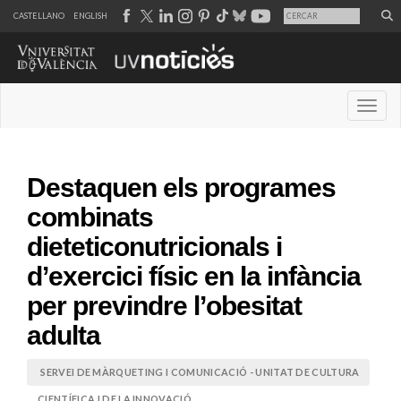
CASTELLANO
ENGLISH
Desple
Destaquen els programes
combinats
dieteticonutricionals i
d’exercici físic en la infància
per previndre l’obesitat
adulta
SERVEI DE MÀRQUETING I COMUNICACIÓ - UNITAT DE CULTURA
CIENTÍFICA I DE LA INNOVACIÓ