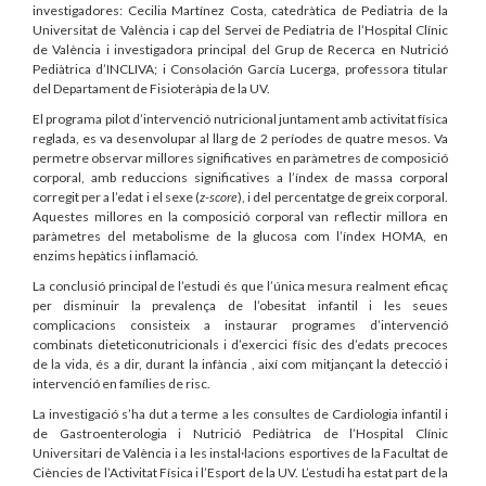
investigadores: Cecilia Martínez Costa, catedràtica de Pediatria de la
Universitat de València i cap del Servei de Pediatria de l’Hospital Clínic
de València i investigadora principal del Grup de Recerca en Nutrició
Pediàtrica d’INCLIVA; i Consolación García Lucerga, professora titular
del Departament de Fisioteràpia de la UV.
El programa pilot d’intervenció nutricional juntament amb activitat física
reglada, es va desenvolupar al llarg de 2 períodes de quatre mesos. Va
permetre observar millores significatives en paràmetres de composició
corporal, amb reduccions significatives a l’índex de massa corporal
corregit per a l’edat i el sexe (
z-score
), i del percentatge de greix corporal.
Aquestes millores en la composició corporal van reflectir millora en
paràmetres del metabolisme de la glucosa com l’índex HOMA, en
enzims hepàtics i inflamació.
La conclusió principal de l’estudi és que l’única mesura realment eficaç
per disminuir la prevalença de l’obesitat infantil i les seues
complicacions consisteix a instaurar programes d’intervenció
combinats dieteticonutricionals i d’exercici físic des d’edats precoces
de la vida, és a dir, durant la infància , així com mitjançant la detecció i
intervenció en famílies de risc.
La investigació s’ha dut a terme a les consultes de Cardiologia infantil i
de Gastroenterologia i Nutrició Pediàtrica de l’Hospital Clínic
Universitari de València i a les instal·lacions esportives de la Facultat de
Ciències de l’Activitat Física i l’Esport de la UV. L’estudi ha estat part de la