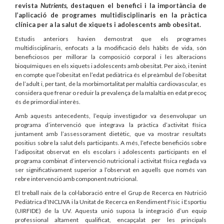
revista
Nutrients
, destaquen el benefici i la importància de
l’aplicació de programes multidisciplinaris en la pràctica
clínica per a la salut de xiquets i adolescents amb obesitat.
Estudis anteriors havien demostrat que els programes
multidisciplinaris, enfocats a la modificació dels hàbits de vida, són
beneficiosos per millorar la composició corporal i les alteracions
bioquímiques en els xiquets i adolescents amb obesitat. Per això, i tenint
en compte que l’obesitat en l’edat pediàtrica és el preàmbul de l’obesitat
de l’adult i, per tant, de la morbimortalitat per malaltia cardiovascular, es
considera que frenar o reduir la prevalença de la malaltia en edat precoç
és de primordial interès.
Amb aquests antecedents, l’equip investigador va desenvolupar un
programa d’intervenció que integrava la pràctica d’activitat física
juntament amb l’assessorament dietètic, que va mostrar resultats
positius sobre la salut dels participants. A més, l’efecte beneficiós sobre
l’adipositat observat en els escolars i adolescents participants en el
programa combinat d’intervenció nutricional i activitat física reglada va
ser significativament superior a l’observat en aquells que només van
rebre intervenció amb component nutricional.
El treball naix de la col·laboració entre el Grup de Recerca en Nutrició
Pediàtrica d’INCLIVA i la Unitat de Recerca en Rendiment Físic i Esportiu
(UIRFIDE) de la UV. Aquesta unió suposa la integració d’un equip
professional altament qualificat, encapçalat per les principals