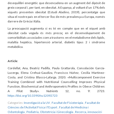
desequilibri energètic que desencadena en un augment del dipòsit de
greix corporal i, per tant, en obesitat. A Espanya, al voltant d’un 17% dels
xiquets presenten obesitat (Estudi Aladino, 2019), percentatge que
situa el nostre país en el tercer lloc de més prevalença a Europa, només
darrere de Grècia i Itàlia.
La preocupació augmenta si es té en compte que en el xiquet amb
obesitat cada vegada és més precoç en el desenvolupament de
comorbiditats associades com a trastorns en el metabolisme dels lípids,
malaltia hepàtica, hipertensió arterial, diabetis tipus 2 i síndrome
metabòlica.
Article
:
Cordellat, Ana, Beatriz Padilla, Paula Grattarola, Consolación García-
Lucerga, Elena Crehuá-Gaudiza, Francisco Núñez, Cecilia Martínez-
Costa, and Cristina Blasco-Lafarga. 2020. «Multicomponent Exercise
Training Combined with Nutritional Counselling Improves Physical
Function, Biochemical and Anthropometric Profiles in Obese Children:
A Pilot Study».
Nutrients
12, no. 9: 2723.
https://doi.org/10.3390/nu12092723
Categories:
Investigació a la UV
,
Facultat de Fisioteràpia
,
Facultat de
Ciències de l'Activitat Física i l'Esport
,
Facultat de Medicina i
Odontologia
,
Pediatria, Obstetrícia i Ginecologia
,
Recerca, innovació i