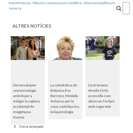
transferència
,
Difusió i comunicació científica
,
Internacionalització
Cercar
recerca
ALTRES NOTÍCIES
Desenvolupen
La catedràtica de
L'astrònoma
una tecnologia
Botànica Eva
Amelia Ortiz
amb IA per a
Barreno, Medalla
aconsella com
mitigar la captura
Acharius per la
observar l’eclipsi
accidental de
seua contribució a
amb seguretat
megafauna
la liquenologia
marina
Cerca avançada