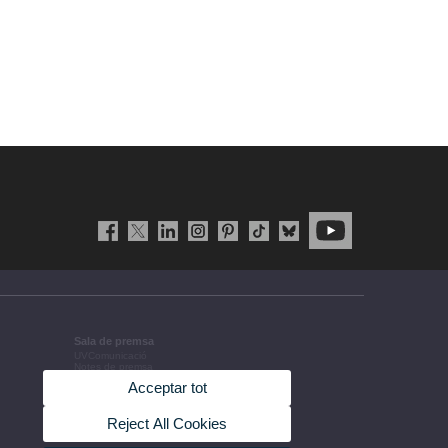
Sala de premsa
UVComunicació
Notes de premsa
Agenda de govern
Acceptar tot
Acords de govern
La UV en la premsa
Informació corporativa
Reject All Cookies