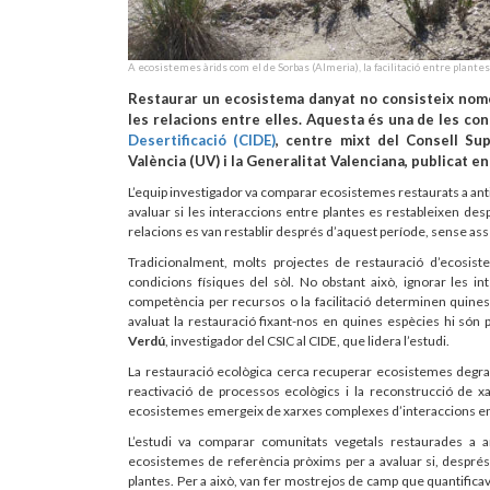
A ecosistemes àrids com el de Sorbas (Almeria), la facilitació entre plantes
Restaurar un ecosistema danyat no consisteix només
les relacions entre elles. Aquesta és una de les con
Desertificació (CIDE)
, centre mixt del Consell Sup
València (UV) i la Generalitat Valenciana, publicat en
L’equip investigador va comparar ecosistemes restaurats a ant
avaluar si les interaccions entre plantes es restableixen des
relacions es van restablir després d’aquest període, sense as
Tradicionalment, molts projectes de restauració d’ecosist
condicions físiques del sòl. No obstant això, ignorar les in
competència per recursos o la facilitació determinen quines
avaluat la restauració fixant-nos en quines espècies hi són 
Verdú
, investigador del CSIC al CIDE, que lidera l’estudi.
La restauració ecològica cerca recuperar ecosistemes degrad
reactivació de processos ecològics i la reconstrucció de x
ecosistemes emergeix de xarxes complexes d’interaccions e
L’estudi va comparar comunitats vegetals restaurades a 
ecosistemes de referència pròxims per a avaluar si, després 
plantes. Per a això, van fer mostrejos de camp que quantificave