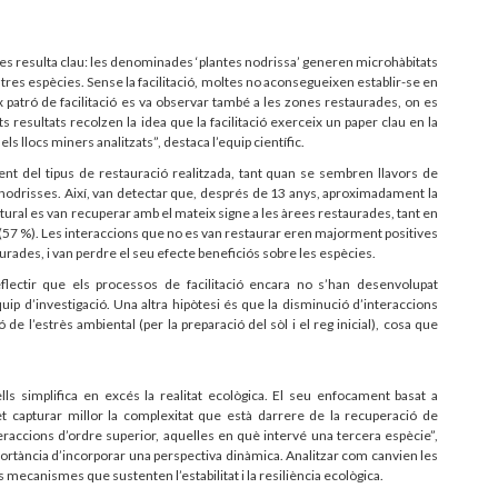
ntes resulta clau: les denominades ‘plantes nodrissa’ generen microhàbitats
altres espècies. Sense la facilitació, moltes no aconsegueixen establir-se en
patró de facilitació es va observar també a les zones restaurades, on es
 resultats recolzen la idea que la facilitació exerceix un paper clau en la
 llocs miners analitzats”, destaca l’equip científic.
nt del tipus de restauració realitzada, tant quan se sembren llavors de
nodrisses. Així, van detectar que, després de 13 anys, aproximadament la
tural es van recuperar amb el mateix signe a les àrees restaurades, tant en
 (57 %). Les interaccions que no es van restaurar eren majorment positives
aurades, i van perdre el seu efecte beneficiós sobre les espècies.
eflectir que els processos de facilitació encara no s’han desenvolupat
ip d’investigació. Una altra hipòtesi és que la disminució d’interaccions
 de l’estrès ambiental (per la preparació del sòl i el reg inicial), cosa que
rells simplifica en excés la realitat ecològica. El seu enfocament basat a
t capturar millor la complexitat que està darrere de la recuperació de
raccions d’ordre superior, aquelles en què intervé una tercera espècie”,
portància d’incorporar una perspectiva dinàmica. Analitzar com canvien les
 mecanismes que sustenten l’estabilitat i la resiliència ecològica.