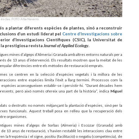
 és clau. FOTO: Alba Navarro.
 a plantar diferents espècies de plantes, sinó a reconstruir
clusions d’un estudi liderat pel
Centre d’Investigacions sobre
erior d’Investigacions Científiques (CSIC), la Universitat de
 la prestigiosa revista
Journal of Applied Ecology
.
igues mines d’algeps d’Almeria i Granada amb altres entorns naturals per a
prés de 13 anys d’intervenció. Els resultats mostren que la meitat de les
senyalar diferències entre els mètodes de restauració emprats.
emes se centren en la selecció d’espècies vegetals i la millora de les
teraccions entre espècies limita l’èxit a llarg termini. Processos com la
 espècies aconsegueixen establir-se i persistir-hi. “Durant dècades hem
presents, però això només ofereix una part de la història”, indica
Miguel
ats o destruïts no només mitjançant la plantació d’espècies, sinó per la
arxes funcionals. Aquest treball posa en relleu que la recuperació dels
ntre organismes.
antigues mines d’algeps de Sorbas (Almeria) i Escúzar (Granada) amb
de 13 anys de restauració, s’havien restablit les interaccions clau entre
n la freqüència i el signe, positiu (facilitació) o negatiu (competència), de