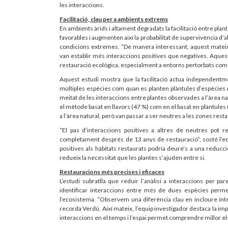
les interaccions.
Facilitació, clau per a ambients extrems
En ambients àrids i altament degradats la facilitació entre pla
favorables i augmenten així la probabilitat de supervivència d’
condicions extremes. “De manera interessant, aquest mateix 
van establir més interaccions positives que negatives. Aquests
restauració ecològica, especialment a entorns pertorbats com els
Aquest estudi mostra que la facilitació actua independentme
múltiples espècies com quan es planten plàntules d’espècies 
meitat de les interaccions entre plantes observades a l’àrea na
el mètode basat en llavors (47 %) com en el basat en plàntules
a l’àrea natural, però van passar a ser neutres a les zones rest
“El pas d’interaccions positives a altres de neutres pot r
completament després de 13 anys de restauració”, sosté l’equ
positives als hàbitats restaurats podria deure’s a una reducció
redueix la necessitat que les plantes s’ajuden entre si.
Restauracions més precises i eficaces
L’estudi subratlla que reduir l’anàlisi a interaccions per pa
identificar interaccions entre més de dues espècies perme
l’ecosistema. “Observem una diferència clau en incloure inte
recorda Verdú. Així mateix, l’equip investigador destaca la im
interaccions en el temps i l’espai permet comprendre millor els