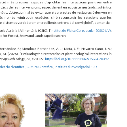
ció més precises, capaces d’aprofitar les interaccions positives entre
icàcia de les intervencions, especialment en ecosistemes àrids, autèntics
màtic. L’objectiu final és evitar que els projectes de restauració deriven en
o és només reintroduir espècies, sinó reconstruir les relacions que les
 sistemes verdaderament resilients enfront del canvi global”, sentencia.
ogia Agrària i Alimentària (CSIC); l’
Institut de Física Corpuscular (CSIC-UV)
;
tute for Forest, Snow and Landscape Research.
z-Hernández, F.; Mendoza-Fernández, A. J.; Mota, J. F.; Navarro-Cano, J. A.;
dú, M. (2026). “Evaluating the restoration of plant ecological interactions in
 of Applied Ecology
, 63, e70397.
https://doi.org/10.1111/1365-2664.70397
icació científica
,
Cultura Científica
,
Instituts d'Investigació i ERIs