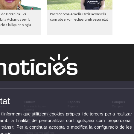
a de Botànica Eva
L'astrònoma Amelia Ortiz aconsella
lla Acharius per la
com observar l’eclipsi amb seguretat
ió a la liquenologia
tat
Cultura
Esports
Campus
ació i
Arts escèniques
Esports
Campus
Cinema
 t'informem que utilitzem cookies pròpies i de tercers per a realitzar
Conferències i debats
Congressos i jornades
b la finalitat de personalitzar continguts,així com proporcionar
Exposicions
Lletres
e trànsit. Per a continuar accepta o modifica la configuració de les
Música
Patrimoni
rmació
Premis i convocatòries