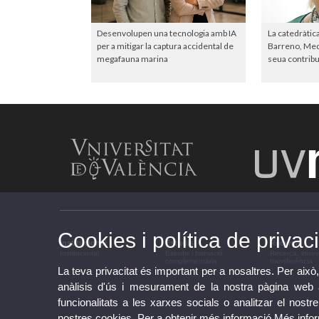
Desenvolupen una tecnologia amb IA
La catedràtic
per a mitigar la captura accidental de
Barreno, Meda
megafauna marina
seua contribuc
Cookies i política de privaci
Institucional
Estudis
Recerca
Institucional
Estudis i formació
Recerca, innov
complementària
transferència
La teva privacitat és important per a nosaltres. Per això,
anàlisis d'ús i mesurament de la nostra pàgina web am
funcionalitats a les xarxes socials o analitzar el nostr
nostres cookies. Per a obtenir més informació
Més info