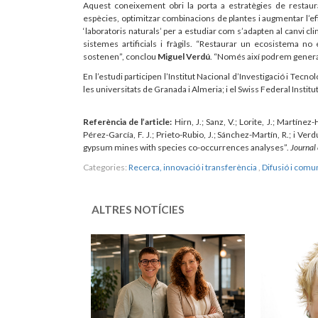
Aquest coneixement obri la porta a estratègies de restaura
espècies, optimitzar combinacions de plantes i augmentar l’ef
‘laboratoris naturals’ per a estudiar com s’adapten al canvi cli
sistemes artificials i fràgils. “Restaurar un ecosistema n
sostenen”, conclou
Miguel Verdú
. “Només així podrem generar
En l’estudi participen l’Institut Nacional d’Investigació i Tecnol
les universitats de Granada i Almeria; i el Swiss Federal Insti
Referència de l’article:
Hirn, J.; Sanz, V.; Lorite, J.; Martíne
Pérez-García, F. J.; Prieto-Rubio, J.; Sánchez-Martín, R.; i Ver
gypsum mines with species co-occurrences analyses”.
Journal
Categories:
Recerca, innovació i transferència
,
Difusió i comun
ALTRES NOTÍCIES