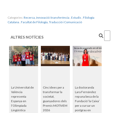
Categories:
Recerca, innovació i transferència
,
Estudis
,
Filologia
Catalana
,
Facultat de Filologia, Traducció i Comunicació
Cercar
ALTRES NOTÍCIES
La Universitat de
Cinc idees per a
La doctoranda
València
transformar la
Lara Fernández
representa
societat,
rep una beca de la
Espanya en
guanyadores dels
Fundació ‘la Caixa’
l’Olimpíada
Premis MOTIVEM
per a cursar un
Lingüística
2026
postgrau en