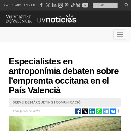
CASTELLANO
ENGLISH
Desple
Especialistes en
antroponímia debaten sobre
l’empremta occitana en el
País Valencià
SERVEI DE MÀRQUETING I COMUNICACIÓ
17 de febrer de 2023