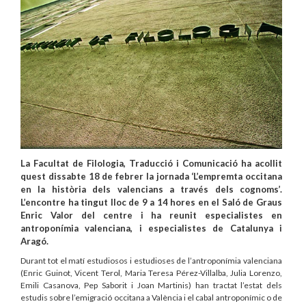
La Facultat de Filologia, Traducció i Comunicació ha acollit
quest dissabte 18 de febrer la jornada ‘L’empremta occitana
en la història dels valencians a través dels cognoms’.
L’encontre ha tingut lloc de 9 a 14 hores en el Saló de Graus
Enric Valor del centre i ha reunit especialistes en
antroponímia valenciana, i especialistes de Catalunya i
Aragó.
Durant tot el matí estudiosos i estudioses de l’antroponímia valenciana
(Enric Guinot, Vicent Terol, Maria Teresa Pérez-Villalba, Julia Lorenzo,
Emili Casanova,
Pep Saborit i Joan Martinis)
han tractat l’estat dels
estudis sobre l’emigració
occitana a València i el cabal antroponímic o de