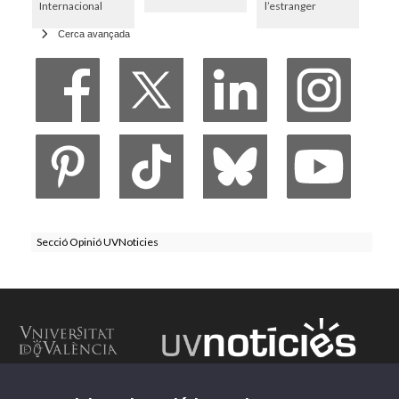
Internacional
l’estranger
Cerca avançada
Secció Opinió UVNoticies