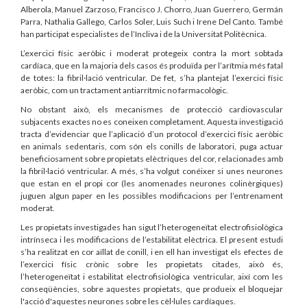
Alberola, Manuel Zarzoso, Francisco J. Chorro, Juan Guerrero, Germán
Parra, Nathalia Gallego, Carlos Soler, Luis Such i Irene Del Canto. També
han participat especialistes de l’Incliva i de la Universitat Politècnica.
L’exercici físic aeròbic i moderat protegeix contra la mort sobtada
cardíaca, que en la majoria dels casos és produïda per l’arítmia més fatal
de totes: la fibril·lació ventricular. De fet, s’ha plantejat l’exercici físic
aeròbic, com un tractament antiarrítmic no farmacològic.
No obstant això, els mecanismes de protecció cardiovascular
subjacents exactes no es coneixen completament. Aquesta investigació
tracta d’evidenciar que l’aplicació d’un protocol d’exercici físic aeròbic
en animals sedentaris, com són els conills de laboratori, puga actuar
beneficiosament sobre propietats elèctriques del cor, relacionades amb
la fibril·lació ventricular. A més, s’ha volgut conéixer si unes neurones
que estan en el propi cor (les anomenades neurones colinèrgiques)
juguen algun paper en les possibles modificacions per l’entrenament
moderat.
Les propietats investigades han sigut l’heterogeneïtat electrofisiològica
intrínseca i les modificacions de l’estabilitat elèctrica. El present estudi
s’ha realitzat en cor aïllat de conill, i en ell han investigat els efectes de
l’exercici físic crònic sobre les propietats citades, això és,
l’heterogeneïtat i estabilitat electrofisiològica ventricular, així com les
conseqüències, sobre aquestes propietats, que produeix el bloquejar
l'acció d'aquestes neurones sobre les cèl·lules cardíaques.