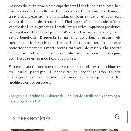
Després de la realització dels experiments i l’anàlisi dels resultats, han
observat que, en cor aïllat i perfundit de conill, l’entrenament mitjançant
un protocol d’exercici físic ha produït un augment de la refractarietat
ventricular, una disminució de l’heterogeneïtat electrofisiològica
ventricular i un augment de l’estabilitat elèctrica. Aquestes propietats
han sigut modificades pel protocol d’exercici físic aeròbic aplicat, en un
sentit beneficiós. D’aquesta forma, s’ha contribuït a esclarir els
mecanismes bàsics pels quals l’exercici físic regular exerceix un efecte
protector enfront de la mort sobtada cardíaca i així mateix s’ha aportat
informació sobre la participació de les neurones cardíaques
colinèrgiques en les modificacions citades.
Els investigadors conclouen en el seu estudi que els resultats obtinguts
en l’estudi plantegen la necessitat de continuar amb aqueixa
investigació per a dilucidar els mecanismes subjacents a les
modificacions observades.
Categories:
Facultat de Fisioteràpia
,
Facultat de Medicina i Odontologia
,
Investigació a la UV
Cercar
ALTRES NOTÍCIES