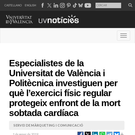
CASTELLANO
ENGLISH
Desple
Especialistes de la
Universitat de València i
Politècnica investiguen per
què l’exercici físic regular
protegeix enfront de la mort
sobtada cardíaca
SERVEI DE MÀRQUETING I COMUNICACIÓ
1 de gener de 2019