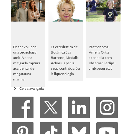
Desenvolupen
La catedràtica de
L'astrònoma
una tecnologia
Botànica Eva
Amelia Ortiz
amb IA per a
Barreno, Medalla
aconsella com
mitigar la captura
Acharius per la
observar l’eclipsi
accidental de
seua contribució a
amb seguretat
megafauna
la liquenologia
marina
Cerca avançada