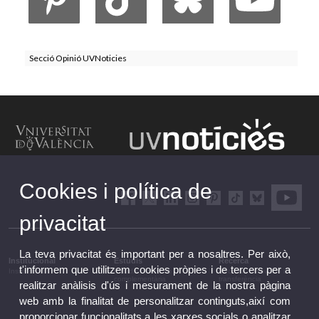
Secció Opinió UVNoticies
Cookies i política de
privacitat
La teva privacitat és important per a nosaltres. Per això,
Institucional
Estudis
Recerca
t'informem que utilitzem cookies pròpies i de tercers per a
Institucional
Estudis i formació
Recerca, innovació i
complementària
transferència
realitzar anàlisis d'ús i mesurament de la nostra pàgina
web amb la finalitat de personalitzar continguts,així com
proporcionar funcionalitats a les xarxes socials o analitzar