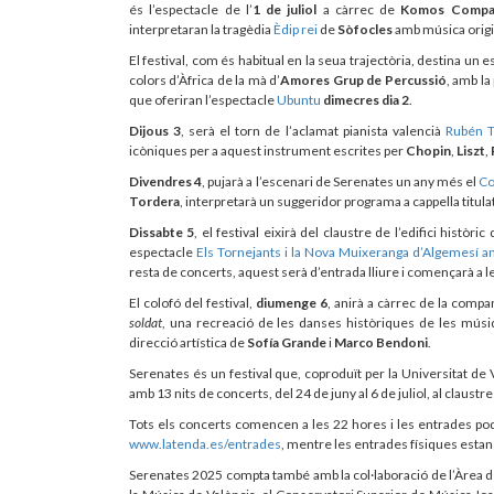
és l’espectacle de l’
1 de juliol
a càrrec de
Komos Compañ
interpretaran la tragèdia
Èdip rei
de
Sòfocles
amb música orig
El festival, com és habitual en la seua trajectòria, destina un e
colors d’Àfrica de la mà d’
Amores Grup de Percussió
, amb la
que oferiran l’espectacle
Ubuntu
dimecres dia 2
.
Dijous 3
, serà el torn de l’aclamat pianista valencià
Rubén T
icòniques per a aquest instrument escrites per
Chopin
,
Liszt
,
Divendres 4
, pujarà a l’escenari de Serenates un any més el
Co
Tordera
, interpretarà un suggeridor programa a cappella titula
Dissabte 5
, el festival eixirà del claustre de l’edifici històri
espectacle
Els Tornejants i la Nova Muixeranga d’Algemesí am
resta de concerts, aquest serà d’entrada lliure i començarà a l
El colofó del festival,
diumenge 6
, anirà a càrrec de la compa
soldat
, una recreació de les danses històriques de les mús
direcció artística de
Sofía Grande
i
Marco Bendoni
.
Serenates és un festival que, coproduït per la Universitat de V
amb 13 nits de concerts, del 24 de juny al 6 de juliol, al claust
Tots els concerts comencen a les 22 hores i les entrades pod
www.latenda.es/entrades
, mentre les entrades físiques estan
Serenates 2025 compta també amb la col·laboració de l’Àrea de 