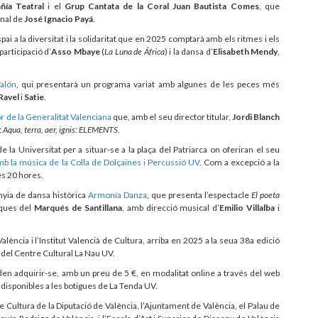
ía Teatral
i el
Grup Cantata de la Coral Juan Bautista Comes
, que
inal de
José Ignacio Payá
.
spai a la diversitat i la solidaritat que en 2025 comptarà amb els ritmes i els
 participació d’
Asso Mbaye
(
La Luna de África
) i la dansa d’
Elisabeth Mendy
,
alón
, qui presentarà un programa variat amb algunes de les peces més
Ravel
i
Satie
.
r de la Generalitat Valenciana
que, amb el seu director titular,
Jordi Blanch
t
Aqua, terra, aer, ignis: ELEMENTS
.
c de la Universitat per a situar-se a la plaça del Patriarca on oferiran el seu
b la música de la Colla de Dolçaines i Percussió UV
. Com a excepció a la
es 20 hores.
nyia de dansa històrica
Armonía Danza
, que presenta l’espectacle
El poeta
iques del
Marqués de Santillana
, amb direcció musical d’
Emilio Villalba
i
alència i l’Institut Valencià de Cultura, arriba en 2025 a la seua 38a edició
re del Centre Cultural La Nau UV.
en adquirir-se, amb un preu de 5 €, en modalitat online a través del web
 disponibles a les botigues de La Tenda UV.
Cultura de la Diputació de València, l’Ajuntament de València, el Palau de