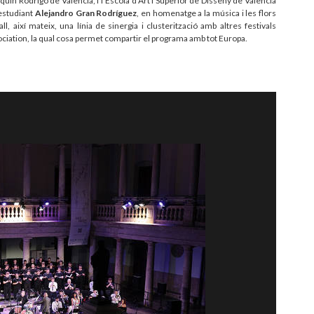
uín Rodrigo de València, i l’Escola d’Art i Superior de Disseny de València
’estudiant
Alejandro Gran Rodríguez
, en homenatge a la música i les flors
 així mateix, una línia de sinergia i clusterització amb altres festivals
ciation, la qual cosa permet compartir el programa amb tot Europa.