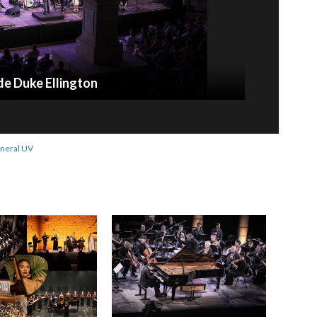
de Duke Ellington
neral UV