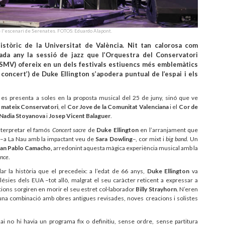
e l'escenari de Serenates. FOTOS: Eduardo Alapont.
històric de la Universitat de València. Nit tan calorosa com
ada any la sessió de jazz que l’Orquestra del Conservatori
SMV) ofereix en un dels festivals estiuencs més emblemàtics
d concert’) de Duke Ellington s’apodera puntual de l’espai i els
es presenta a soles en la proposta musical del 25 de juny, sinó que ve
 mateix Conservatori
, el
Cor Jove de la Comunitat Valenciana
i el
Cor de
Nadia Stoyanova
i
Josep Vicent Balaguer
.
nterpretar el famós
Concert sacre
de
Duke Ellington
en l’arranjament que
a –a La Nau amb la impactant veu de
Sara Dowling
–, cor mixt i
big band
. Un
an Pablo Camacho,
arredonint aquesta màgica experiència musical amb la
ance
.
ar la història que el precedeix: a l’edat de 66 anys,
Duke Ellington
va
sies dels EUA –tot allò, malgrat el seu caràcter reticent a expressar a
cions sorgiren en morir el seu estret col·laborador
Billy Strayhorn
. N’eren
t una combinació amb obres antigues revisades, noves creacions i solistes
i no hi havia un programa fix o definitiu, sense ordre, sense partitura