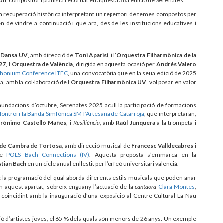
ton
, compositor i pianista recordat en aquesta 38a edició de Serenates.
 recuperació històrica interpretant un repertori de temes compostos per
 de vindre a continuació i que ara, des de les institucions educatives i
 Dansa UV
, amb direcció de
Toni Aparisi
, i l’
Orquestra Filharmònica de la
 27
, l’
Orquestra de València
, dirigida en aquesta ocasió per
Andrés Valero
uphonium Conference ITEC
, una convocatòria que en la seua edició de 2025
, amb la col·laboració de l’
Orquestra Filharmònica UV
, vol posar en valor
nundacions d’octubre, Serenates 2025 acull la participació de formacions
ontroi i la Banda Simfònica SM l’Artesana de Catarroja
, que interpretaran,
erónimo Castelló Mañes
, i
Resiliència
, amb
Raúl Junquera
a la trompeta i
de Cambra de Tortosa
, amb direcció musical de
Francesc Valldecabres
i
cle
POLS Bach Connections (IV)
. Aquesta proposta s’emmarca en la
tian Bach
en un cicle anual enllestit per l’orfeó universitari valencià.
ic la programació del qual aborda diferents estils musicals que poden anar
 aquest apartat, sobreïx enguany l’actuació de la
cantaora
Clara Montes
,
, coincidint amb la inauguració d’una exposició al Centre Cultural La Nau
ació d’artistes joves, el 65 % dels quals són menors de 26 anys. Un exemple