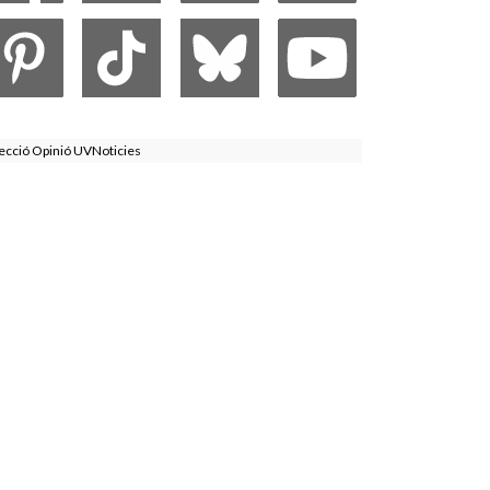
ecció Opinió UVNoticies