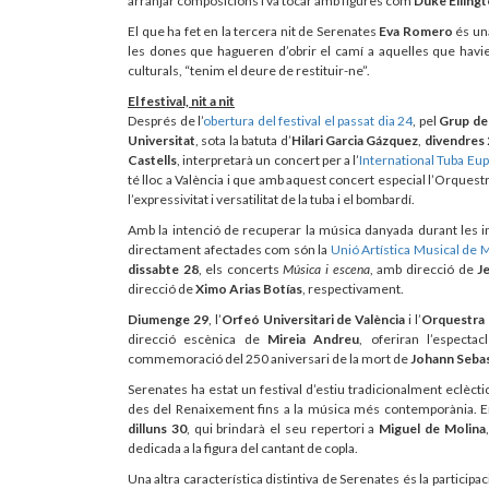
arranjar composicions i va tocar amb figures com
Duke Elling
El que ha fet en la tercera nit de Serenates
Eva Romero
és una
les dones que hagueren d’obrir el camí a aquelles que havien
culturals, “tenim el deure de restituir-ne”.
El festival, nit a nit
Després de l’
obertura del festival el passat dia 24
, pel
Grup de
Universitat
, sota la batuta d’
Hilari Garcia Gázquez
,
divendres
Castells
, interpretarà un concert per a l’
International Tuba E
té lloc a València i que amb aquest concert especial l’Orquestra
l’expressivitat i versatilitat de la tuba i el bombardí.
Amb la intenció de recuperar la música danyada durant les i
directament afectades com són la
Unió Artística Musical de M
dissabte 28
, els concerts
Música i escena
, amb direcció de
J
direcció de
Ximo Arias Botías
, respectivament.
Diumenge 29
, l’
Orfeó Universitari de València
i l’
Orquestra 
direcció escènica de
Mireia Andreu
, oferiran l’especta
commemoració del 250 aniversari de la mort de
Johann Sebas
Serenates ha estat un festival d’estiu tradicionalment eclèct
des del Renaixement fins a la música més contemporània. En
dilluns 30
, qui brindarà el seu repertori a
Miguel de Molina
dedicada a la figura del cantant de copla.
Una altra característica distintiva de Serenates és la particip