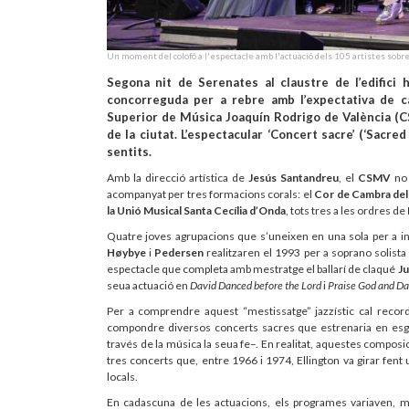
Un moment del colofó a l'espectacle amb l'actuació dels 105 artistes sobr
Segona nit de Serenates al claustre de l’edifici 
concorreguda per a rebre amb l’expectativa de c
Superior de Música Joaquín Rodrigo de València (C
de la ciutat. L’espectacular ‘Concert sacre’ (‘Sacre
sentits.
Amb la direcció artística de
Jesús Santandreu
, el
CSMV
no 
acompanyat per tres formacions corals: el
Cor de Cambra del
la Unió Musical Santa Cecília d’Onda
, tots tres a les ordres de
Quatre joves agrupacions que s’uneixen en una sola per a i
Høybye
i
Pedersen
realitzaren el 1993 per a soprano solist
espectacle que completa amb mestratge el ballarí de claqué
Ju
seua actuació en
David Danced before the Lord
i
Praise God and D
Per a comprendre aquest “mestissatge” jazzístic cal record
compondre diversos concerts sacres que estrenaria en esglé
través de la música la seua fe–. En realitat, aquestes composi
tres concerts que, entre 1966 i 1974, Ellington va girar fen
locals.
En cadascuna de les actuacions, els programes variaven, ma