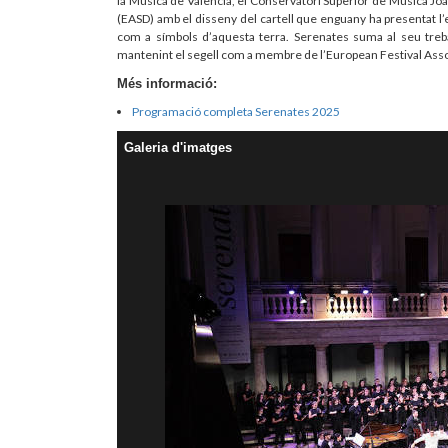
la Música de València, el Conservatori Superior de Música Joaq
(EASD) amb el disseny del cartell que enguany ha presentat l
com a símbols d’aquesta terra. Serenates suma al seu treball,
mantenint el segell com a membre de l’European Festival Asso
Més informació:
Programació completa Serenates 2025
Galeria d'imatges