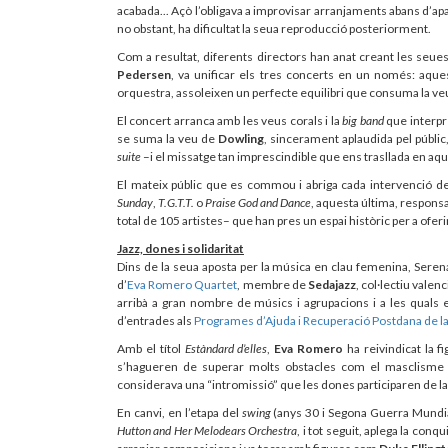
acabada... Açò l’obligava a improvisar arranjaments abans d’aparé
no obstant, ha dificultat la seua reproducció posteriorment.
Com a resultat, diferents directors han anat creant les seue
Pedersen
, va unificar els tres concerts en un només: aques
orquestra, assoleixen un perfecte equilibri que consuma la veu s
El concert arranca amb les veus corals i la
big band
que interpr
se suma la veu de
Dowling
, sincerament aplaudida pel públic
suite
–i el missatge tan imprescindible que ens trasllada en a
El mateix públic que es commou i abriga cada intervenció de
Sunday
,
T.G.T.T.
o
Praise God and Dance
, aquesta última, responsa
total de 105 artistes– que han pres un espai històric per a oferi
Jazz, dones i solidaritat
Dins de la seua aposta per la música en clau femenina, Sere
d’
Eva Romero Quartet
, membre de
Sedajazz
, col·lectiu vale
arribà a gran nombre de músics i agrupacions i a les quals el
d’entrades als
Programes d’Ajuda i Recuperació Postdana de la
Amb el títol
Estàndard d’elles
,
Eva Romero
ha reivindicat la f
s’hagueren de superar molts obstacles com el masclisme i
considerava una “intromissió” que les dones participaren de 
En canvi, en l’etapa del
swing
(anys 30 i Segona Guerra Mundia
Hutton and Her Melodears Orchestra
, i tot seguit, aplega la conq