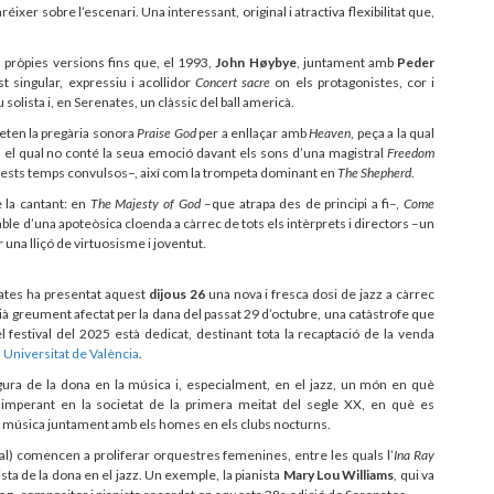
ixer sobre l’escenari. Una interessant, original i atractiva flexibilitat que,
s pròpies versions fins que, el 1993,
John Høybye
, juntament amb
Peder
t singular, expressiu i acollidor
Concert sacre
on els protagonistes, cor i
olista i, en Serenates, un clàssic del ball americà.
eten la pregària sonora
Praise God
per a enllaçar amb
Heaven
, peça a la qual
, el qual no conté la seua emoció davant els sons d’una magistral
Freedom
quests temps convulsos–, així com la trompeta dominant en
The Shepherd
.
 la cantant: en
The Majesty of God
–que atrapa des de principi a fi–,
Come
ble d’una apoteòsica cloenda a càrrec de tots els intèrprets i directors –un
r una lliçó de virtuosisme i joventut.
nates ha presentat aquest
dijous 26
una nova i fresca dosi de jazz a càrrec
ncià greument afectat per la dana del passat 29 d’octubre, una catàstrofe que
 festival del 2025 està dedicat, destinant tota la recaptació de la venda
 Universitat de València
.
igura de la dona en la música i, especialment, en el jazz, un món en què
mperant en la societat de la primera meitat del segle XX, en què es
la música juntament amb els homes en els clubs nocturns.
l) comencen a proliferar orquestres femenines, entre les quals l’
Ina Ray
uista de la dona en el jazz. Un exemple, la pianista
Mary Lou Williams
, qui va