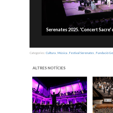
Serenates 2025. 'Concert Sacre' 
Categories:
Cultura
,
Música
,
Festival Serenates
,
Fundació Ge
ALTRES NOTÍCIES