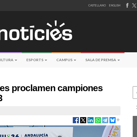
CASTELLANO
ENGLISH
ULTURA
ESPORTS
CAMPUS
SALA DE PREMSA
V es proclamen campiones
Ce
3