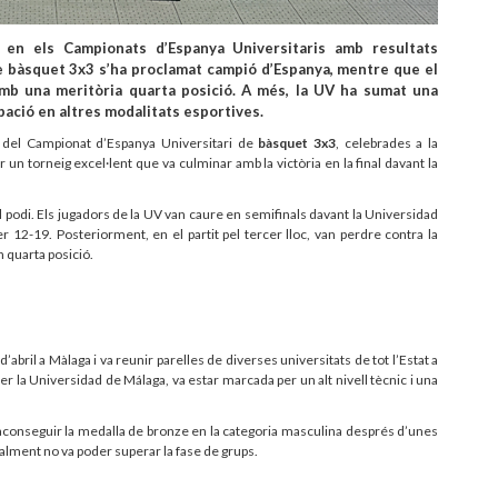
 en els Campionats d’Espanya Universitaris amb resultats
de bàsquet 3x3 s’ha proclamat campió d’Espanya, mentre que el
amb una meritòria quarta posició. A més, la UV ha sumat una
pació en altres modalitats esportives.
es del Campionat d’Espanya Universitari de
bàsquet 3x3
, celebrades a la
n torneig excel·lent que va culminar amb la victòria en la final davant la
l podi. Els jugadors de la UV van caure en semifinals davant la Universidad
 12-19. Posteriorment, en el partit pel tercer lloc, van perdre contra la
n quarta posició.
 d’abril a Màlaga i va reunir parelles de diverses universitats de tot l’Estat a
per la Universidad de Málaga, va estar marcada per un alt nivell tècnic i una
aconseguir la medalla de bronze en la categoria masculina després d’unes
nalment no va poder superar la fase de grups.