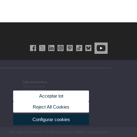
Sala de premsa
UVComunicació
Notes de premsa
Agenda de govern
Acceptar tot
Acords de govern
La UV en la premsa
Informació corporativa
Reject All Cookies
Configurar cookies
Avís legal
|
Accessibilitat
|
Política privacitat
|
Cookies
|
Transparència
|