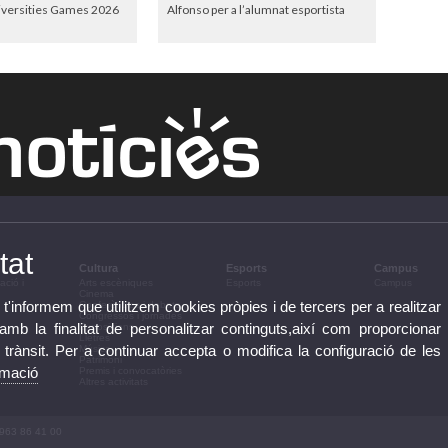
versities Games 2026
Alfonso per a l’alumnat esportista
tat
Cultura
Esports
Campus
ació i
Arts escèniques
Esports
Campus
Cinema
 t'informem que utilitzem cookies pròpies i de tercers per a realitzar
Conferències i debats
Congressos i jornades
b la finalitat de personalitzar continguts,així com proporcionar
Exposicions
Lletres
e trànsit. Per a continuar accepta o modifica la configuració de les
Música
Patrimoni
rmació
Premis i convocatòries
Altres activitats
 963 86 41 00