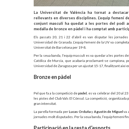
La Universitat de València ha tornat a destacar
rellevants en diverses disciplines. L’equip femení 
conjunt masculí ha quedat a les portes del podi 
medalla de bronze en pàdel i ha comptat amb partici
Els passats 20, 21 i 22 d’abril es van disputar les jornad
Universidad de Granada. L’equip femení de la UV va completar u
Universitat de Barcelona per 19-8.
Per la seua banda, l’equip masculí es va quedar a les portes de
Católica de Murcia, que acabaria proclamant-se campiona, per
Universidad de Zaragoza per un ajustat 15-17, finalitzant així e
Bronze en pàdel
Pel que fa a la competició de
pàdel
, es va celebrar del 20 al 23
les pistes del Club Vals El Cónsul. La competició, organitzada 
gran intensitat.
La parella formada per
Lucas Orduña
y
Agustín de Miguel
va 
jornades molt disputades. Per la seua banda, l’equip femení fi
Participació en la resta d’esports