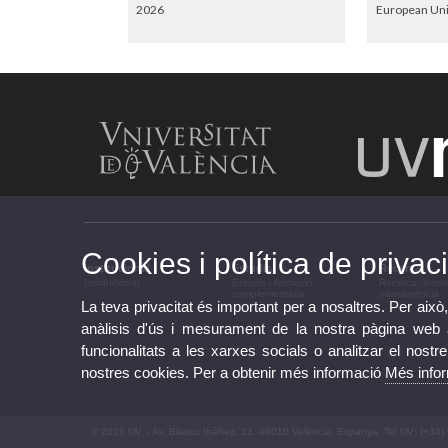
2026
European Uni
Cookies i política de privaci
Institucional
Estudis
Recerca
Institucional
Estudis i formació
Recerca, innov
complementària
transferència
La teva privacitat és important per a nosaltres. Per això,
anàlisis d'ús i mesurament de la nostra pàgina web am
funcionalitats a les xarxes socials o analitzar el nostr
nostres cookies. Per a obtenir més informació
Més info
© 2026 UV. - Av. Blasco Ibáñez, 13. 46010 València. Espanya. Tel UV: (+34)