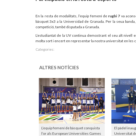
En la resta de modalitats, l’equip femení de
rugbi 7
va aconse
bàsquet 3x3 a la Universidad de Granada. Per la seua banda
competició, també disputada a Granada.
L’estudiantat de la UV continua demostrant el seu alt nivell
molta sort i encert en representar la nostra universitat en le
Categories:
ALTRES NOTÍCIES
L’equip femení de bàsquet conquista
El pàdel inaug
l’or als European Universities Games
Universitat d