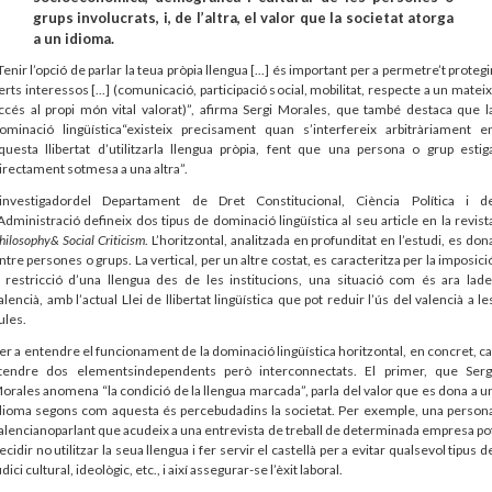
grups involucrats, i, de l’altra, el valor que la societat atorga
a un idioma.
Tenir l’opció de parlar la teua pròpia llengua [...] és important per a permetre’t protegi
erts interessos [...] (comunicació, participació social, mobilitat, respecte a un mateix
ccés al propi món vital valorat)”, afirma Sergi Morales, que també destaca que l
ominació lingüística“existeix precisament quan s’interfereix arbitràriament e
questa llibertat d’utilitzarla llengua pròpia, fent que una persona o grup estig
irectament sotmesa a una altra”.
’investigadordel Departament de Dret Constitucional, Ciència Política i d
’Administració defineix dos tipus de dominació lingüística al seu article en la revist
hilosophy& Social Criticism
. L’horitzontal, analitzada en profunditat en l’estudi, es don
ntre persones o grups. La vertical, per un altre costat, es caracteritza per la imposici
 restricció d’una llengua des de les institucions, una situació com és ara lade
alencià, amb l’actual Llei de llibertat lingüística que pot reduir l’ús del valencià a le
ules.
er a entendre el funcionament de la dominació lingüística horitzontal, en concret, ca
tendre dos elementsindependents però interconnectats. El primer, que Serg
orales anomena “la condició de la llengua marcada”, parla del valor que es dona a u
dioma segons com aquesta és percebudadins la societat. Per exemple, una person
alencianoparlant que acudeix a una entrevista de treball de determinada empresa po
ecidir no utilitzar la seua llengua i fer servir el castellà per a evitar qualsevol tipus d
udici cultural, ideològic, etc., i així assegurar-se l’èxit laboral.