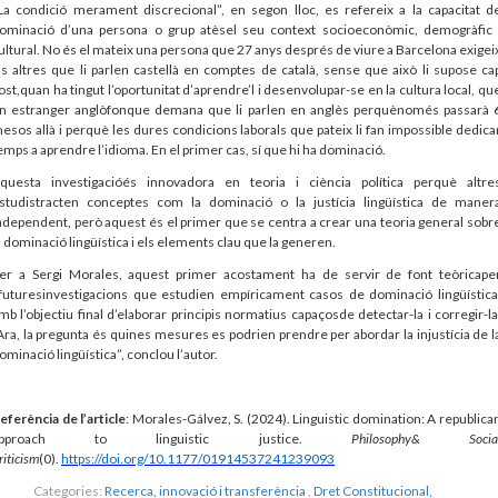
La condició merament discrecional”, en segon lloc, es refereix a la capacitat d
ominació d’una persona o grup atèsel seu context socioeconòmic, demogràfic 
ultural. No és el mateix una persona que 27 anys després de viure a Barcelona exigei
ls altres que li parlen castellà en comptes de català, sense que això li supose ca
ost,quan ha tingut l’oportunitat d’aprendre’l i desenvolupar-se en la cultura local, qu
n estranger anglòfonque demana que li parlen en anglès perquènomés passarà 
esos allà i perquè les dures condicions laborals que pateix li fan impossible dedica
emps a aprendre l’idioma. En el primer cas, sí que hi ha dominació.
questa investigacióés innovadora en teoria i ciència política perquè altre
studistracten conceptes com la dominació o la justícia lingüística de maner
ndependent, però aquest és el primer que se centra a crear una teoria general sobr
a dominació lingüística i els elements clau que la generen.
er a Sergi Morales, aquest primer acostament ha de servir de font teòricape
futuresinvestigacions que estudien empíricament casos de dominació lingüística
mb l’objectiu final d’elaborar principis normatius capaçosde detectar-la i corregir-la
Ara, la pregunta és quines mesures es podrien prendre per abordar la injustícia de l
ominació lingüística”, conclou l’autor.
eferència de l’article
:
Morales-Gálvez, S. (2024). Linguistic domination: A republica
approach to linguistic justice.
Philosophy& Socia
riticism
(0).
https://doi.org/10.1177/01914537241239093
Categories:
Recerca, innovació i transferència
,
Dret Constitucional,