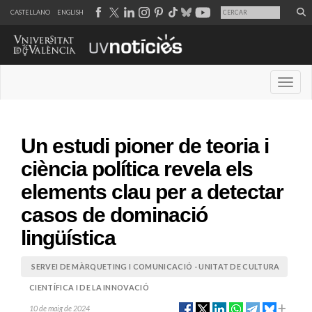
CASTELLANO
ENGLISH
Desple
Un estudi pioner de teoria i
ciència política revela els
elements clau per a detectar
casos de dominació
lingüística
SERVEI DE MÀRQUETING I COMUNICACIÓ - UNITAT DE CULTURA
CIENTÍFICA I DE LA INNOVACIÓ
10 de maig de 2024