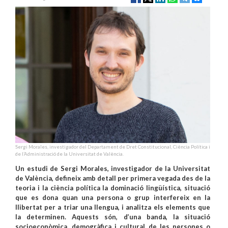
Sergi Morales, investigador del Departament de Dret Constitucional, Ciència Política i
de l’Administració de la Universitat de València.
Un estudi de Sergi Morales, investigador de la Universitat
de València, defineix amb detall per primera vegada des de la
teoria i la ciència política la dominació lingüística, situació
que es dona quan una persona o grup interfereix en la
llibertat per a triar una llengua, i analitza els elements que
la determinen. Aquests són, d’una banda, la situació
socioeconòmica, demogràfica i cultural de les persones o