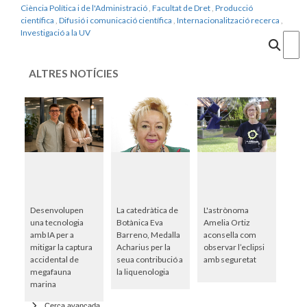
Ciència Política i de l'Administració
,
Facultat de Dret
,
Producció
científica
,
Difusió i comunicació científica
,
Internacionalització recerca
,
Investigació a la UV
Cercar
ALTRES NOTÍCIES
Desenvolupen
La catedràtica de
L'astrònoma
una tecnologia
Botànica Eva
Amelia Ortiz
amb IA per a
Barreno, Medalla
aconsella com
mitigar la captura
Acharius per la
observar l’eclipsi
accidental de
seua contribució a
amb seguretat
megafauna
la liquenologia
marina
Cerca avançada