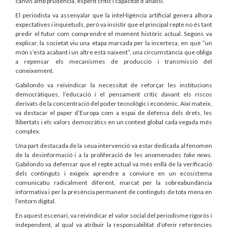
canvis amb prudència, esperit crític i capacitat d’anàlisi.
El periodista va assenyalar que la intel·ligència artificial genera alhora
expectatives i inquietuds, però va insistir que el principal repte no és tant
predir el futur com comprendre el moment històric actual. Segons va
explicar, la societat viu una etapa marcada per la incertesa, en què “un
món s’està acabant i un altre està naixent”, una circumstància que obliga
a repensar els mecanismes de producció i transmissió del
coneixement.
Gabilondo va reivindicar la necessitat de reforçar les institucions
democràtiques, l’educació i el pensament crític davant els riscos
derivats de la concentració del poder tecnològic i econòmic. Així mateix,
va destacar el paper d’Europa com a espai de defensa dels drets, les
llibertats i els valors democràtics en un context global cada vegada més
complex.
Una part destacada de la seua intervenció va estar dedicada al fenomen
de la desinformació i a la proliferació de les anomenades
fake news
.
Gabilondo va defensar que el repte actual va més enllà de la verificació
dels continguts i exigeix aprendre a conviure en un ecosistema
comunicatiu radicalment diferent, marcat per la sobreabundància
informativa i per la presència permanent de continguts de tota mena en
l’entorn digital.
En aquest escenari, va reivindicar el valor social del periodisme rigorós i
independent, al qual va atribuir la responsabilitat d’oferir referències