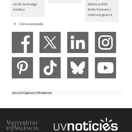
en IA i la imatge
defensa dels
mèdica
drets humans i
contra la guerra
Cerca avançada
Secció Opinió UVNoticies