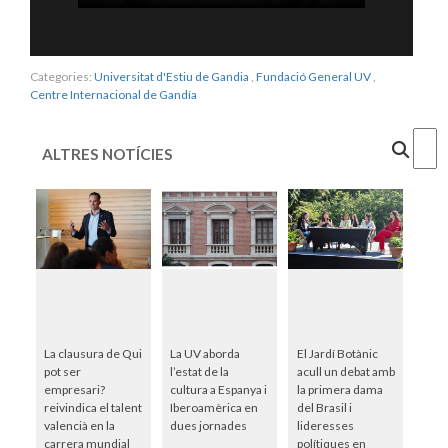
Categories:
Universitat d'Estiu de Gandia
,
Fundació General UV
,
Centre Internacional de Gandía
Cercar
ALTRES NOTÍCIES
La clausura de Qui
La UV aborda
El Jardí Botànic
pot ser
l’estat de la
acull un debat amb
empresari?
cultura a Espanya i
la primera dama
reivindica el talent
Iberoamèrica en
del Brasil i
valencià en la
dues jornades
lideresses
carrera mundial
polítiques en