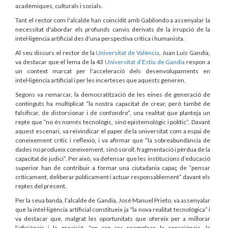
acadèmiques, culturals i socials.
Tant el rector com l'alcalde han coincidit amb Gabilondo a assenyalar la
necessitat d'abordar els profunds canvis derivats de la irrupció de la
intel·ligència artificial des d'una perspectiva crítica i humanista.
Al seu discurs el rector de la
Universitat de València
, Juan Luis Gandía,
va destacar que el lema de la 43
Universitat d’Estiu de Gandia
respon a
un context marcat per l’acceleració dels desenvolupaments en
intel·ligència artificial i per les incerteses que aquests generen.
Segons va remarcar, la democratització de les eines de generació de
continguts ha multiplicat “la nostra capacitat de crear, però també de
falsificar, de distorsionar i de confondre”, una realitat que planteja un
repte que “no és només tecnològic, sinó epistemològic i polític”. Davant
aquest escenari, va reivindicar el paper de la universitat com a espai de
coneixement crític i reflexió, i va afirmar que “la sobreabundància de
dades no produeix coneixement, sinó soroll, fragmentació i pèrdua de la
capacitat de judici”. Per això, va defensar que les institucions d’educació
superior han de contribuir a formar una ciutadania capaç de “pensar
críticament, deliberar públicament i actuar responsablement” davant els
reptes del present.
Per la seua banda, l’alcalde de Gandia, José Manuel Prieto, va assenyalar
que la intel·ligència artificial constitueix ja “la nova realitat tecnològica” i
va destacar que, malgrat les oportunitats que ofereix per a millorar
l’eficiència i la precisió, “en cap cas reemplaça la consciència, la