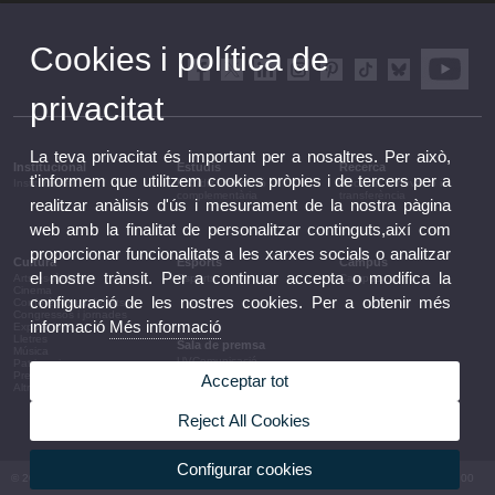
Cookies i política de
privacitat
La teva privacitat és important per a nosaltres. Per això,
Institucional
Estudis
Recerca
t'informem que utilitzem cookies pròpies i de tercers per a
Institucional
Estudis i formació
Recerca, innovació i
complementària
transferència
realitzar anàlisis d'ús i mesurament de la nostra pàgina
web amb la finalitat de personalitzar continguts,així com
proporcionar funcionalitats a les xarxes socials o analitzar
Cultura
Esports
Campus
el nostre trànsit. Per a continuar accepta o modifica la
Arts escèniques
Esports
Campus
Cinema
configuració de les nostres cookies. Per a obtenir més
Conferències i debats
Congressos i jornades
informació
Més informació
Exposicions
Lletres
Sala de premsa
Música
UVComunicació
Patrimoni
Notes de premsa
Premis i convocatòries
Acceptar tot
Agenda de govern
Altres activitats
Acords de govern
La UV en la premsa
Reject All Cookies
Informació corporativa
Configurar cookies
© 2026 UV. - Av. Blasco Ibáñez, 13. 46010 València. Espanya. Tel UV: (+34) 963 86 41 00