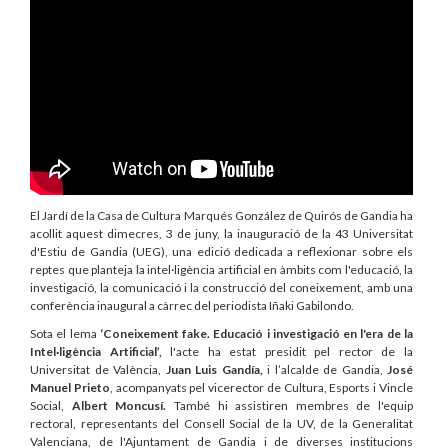
El Jardí de la Casa de Cultura Marqués González de Quirós de Gandia ha
acollit aquest dimecres, 3 de juny, la inauguració de la 43 Universitat
d'Estiu de Gandia (UEG), una edició dedicada a reflexionar sobre els
reptes que planteja la intel·ligència artificial en àmbits com l'educació, la
investigació, la comunicació i la construcció del coneixement, amb una
conferència inaugural a càrrec del periodista Iñaki Gabilondo.
Sota el lema
‘Coneixement fake. Educació i investigació en l'era de la
Intel·ligència Artificial’,
l'acte ha estat presidit pel rector de la
Universitat de València,
Juan Luis Gandía,
i l’alcalde de Gandia,
José
Manuel
Prieto
, acompanyats pel vicerector de Cultura, Esports i Vincle
Social,
Albert Moncusí.
També hi assistiren membres de l'equip
rectoral, representants del Consell Social de la UV, de la Generalitat
Valenciana, de l'Ajuntament de Gandia i de diverses institucions