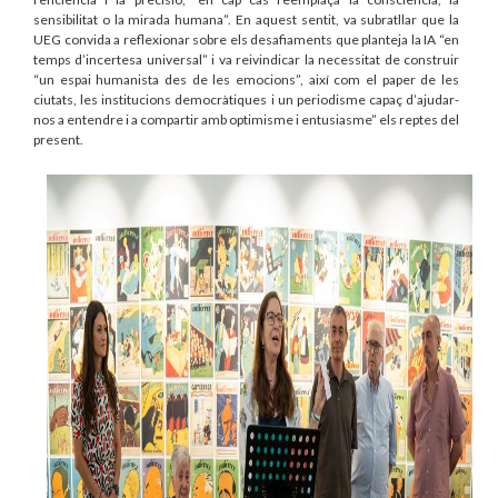
sensibilitat o la mirada humana”. En aquest sentit, va subratllar que la
UEG convida a reflexionar sobre els desafiaments que planteja la IA “en
temps d’incertesa universal” i va reivindicar la necessitat de construir
“un espai humanista des de les emocions”, així com el paper de les
ciutats, les institucions democràtiques i un periodisme capaç d’ajudar-
nos a entendre i a compartir amb optimisme i entusiasme” els reptes del
present.