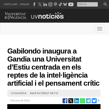
CASTELLANO
ENGLISH
Desple
Gabilondo inaugura a
Gandia una Universitat
d’Estiu centrada en els
reptes de la intel·ligència
artificial i el pensament crític
UVGANDIA
MARTA PEREZ ORTIZ
4 de juny de 2026