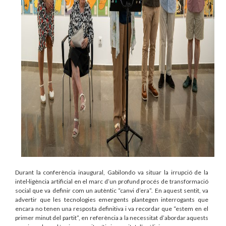
Durant la conferència inaugural, Gabilondo va situar la irrupció de la
intel·ligència artificial en el marc d’un profund procés de transformació
social que va definir com un autèntic “canvi d’era”. En aquest sentit, va
advertir que les tecnologies emergents plantegen interrogants que
encara no tenen una resposta definitiva i va recordar que “estem en el
primer minut del partit”, en referència a la necessitat d’abordar aquests