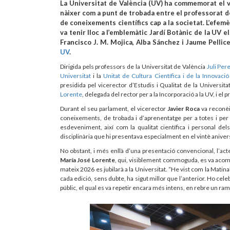
La Universitat de València (UV) ha commemorat el v
nàixer com a punt de trobada entre el professorat de 
de coneixements científics cap a la societat. L’efem
va tenir lloc a l’emblemàtic Jardí Botànic de la UV 
Francisco J. M. Mojica, Alba Sánchez i Jaume Pellice
UV
.
Dirigida pels professors de la Universitat de València
Juli Per
Universitat
i la
Unitat de Cultura Científica i de la Innovaci
presidida pel vicerector d’Estudis i Qualitat de la Universit
Lorente
, delegada del rector per a la Incorporació a la UV, i el 
Durant el seu parlament, el vicerector
Javier Roca
va reconèi
coneixements, de trobada i d’aprenentatge per a totes i per a 
esdeveniment, així com la qualitat científica i personal dels
disciplinària que hi presentava especialment en el vintè aniver
No obstant, i més enllà d’una presentació convencional, l’acte
María José Lorente
, qui, visiblement commoguda, es va acomi
mateix 2026 es jubilarà a la Universitat. “He vist com la Matinal 
cada edició, sens dubte, ha sigut millor que l’anterior. Ho cel
públic, el qual es va repetir encara més intens, en rebre un ra