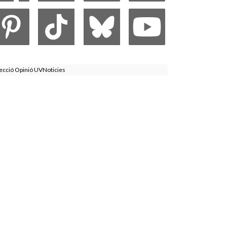
ecció Opinió UVNoticies