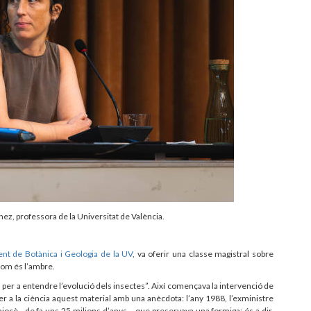
z, professora de la Universitat de València.
nt de Botànica i Geologia de la UV
, va oferir una classe magistral sobre
 com és l’ambre.
l per a entendre l’evolució dels insectes”. Així començava la intervenció de
per a la ciència aquest material amb una anècdota: l’any 1988, l’exministre
ocè –de fa uns 25 milions d’anys–, que preservava una formiga; és a dir,