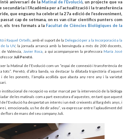
intè aniversari de la
Matinal de l’Evolució
, un projecte que va
secundària i l’Acadèmia per a l’actualització i la transferència
èride, que enguany ha celebrat la 27a edició de l’esdeveniment,
el passat cap de setmana, on es van citar científics punters com
r, els tres formats a la
Facultat de Ciències Biològiques de la
etó
i
Raquel Ortells
, amb el suport de la
Delegació per a la Incorporació a la
ó de la UV
, la jornada arrancà amb la benvinguda a més de 200 docents,
at de València,
Javier Roca
, a qui acompanyaren la professora
María José
professor
Juli Peretó
.
xer la Matinal de l’Evolució com un “espai de connexió i transferència de
tots”. Peretó, d’altra banda, va destacar la dilatada trajectòria d’aquest
 i de les ponents, l’àmplia acollida que abasta any rere any i la varietat
sari.
 institucional de recepció va estar marcat per la intervenció de la biòloga
adar de les matinals com a part executora d’aquestes, en tant que aquest
de l’Evolució ha despertat un interès i un èxit creixents al llarg dels anys, i
ebre i, emocionada, us he de dir adeu”, va expressar entre l’aplaudiment del
m de flors de mans del seu company Juli.