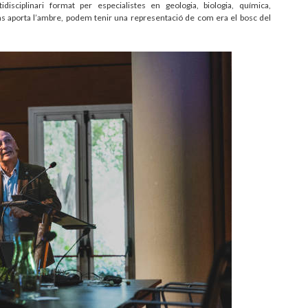
isciplinari format per especialistes en geologia, biologia, química,
ns aporta l’ambre, podem tenir una representació de com era el bosc del