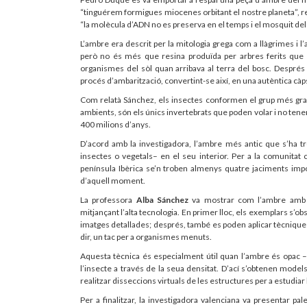
“tinguérem formigues miocenes orbitant el nostre planeta”, 
“la molècula d’ADN no es preserva en el temps i el mosquit del qu
L’ambre era descrit per la mitologia grega com a llàgrimes i
però no és més que resina produïda per arbres ferits que va
organismes del sòl quan arribava al terra del bosc. Després
procés d’ambarització, convertint-se així, en una autèntica càp
Com relatà Sánchez, els insectes conformen el grup més gran i
ambients, són els únics invertebrats que poden volar i no tenen 
400 milions d’anys.
D’acord amb la investigadora, l’ambre més antic que s’ha tr
insectes o vegetals– en el seu interior. Per a la comunitat ci
península Ibèrica se’n troben almenys quatre jaciments impor
d’aquell moment.
La professora
Alba Sánchez
va mostrar com l’ambre amb in
mitjançant l’alta tecnologia. En primer lloc, els exemplars s’
imatges detallades; després, també es poden aplicar tècnique
dir, un tac per a organismes menuts.
Aquesta tècnica és especialment útil quan l’ambre és opac –n
l’insecte a través de la seua densitat. D’ací s’obtenen mode
realitzar disseccions virtuals de les estructures per a estudiar
Per a finalitzar, la investigadora valenciana va presentar pal