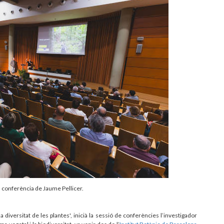
conferència de Jaume Pellicer.
diversitat de les plantes', inicià la sessió de conferències l’investigador