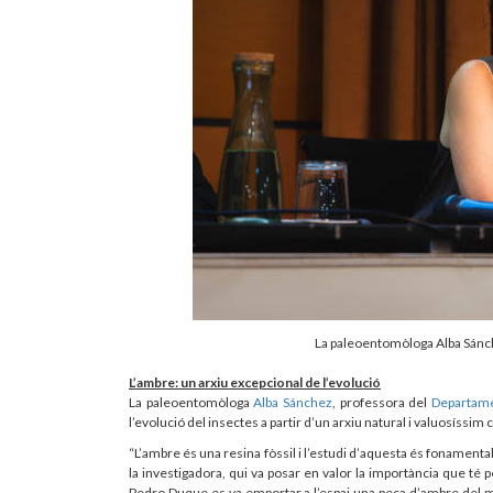
La paleoentomòloga Alba Sánche
L’ambre: un arxiu excepcional de l’evolució
La paleoentomòloga
Alba Sánchez
, professora del
Departame
l’evolució del insectes a partir d’un arxiu natural i valuosíssim
“L’ambre és una resina fòssil i l’estudi d’aquesta és fonamenta
la investigadora, qui va posar en valor la importància que té 
Pedro Duque es va emportar a l’espai una peça d’ambre del mi