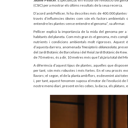
Jaume Pellicer
. Especialitzat en l’estudi de l’evolució del geno
(CSIC) per a mostrar els últims resultats de la seua recerca.
D’acord amb Pellicer, hi ha descrites més de 400.000 plantes 
través d’influències òbvies com són els factors ambiental
entendre les plantes sense entendre el genoma”, va afirmar.
Pellicer explicà la importància de la mida del genoma per a l
habitants del planeta. Com més gran és el genoma, més complexa
nutrients i condicions ambientals molt rigoroses. Aquest és
d’aquesta darrera, anomenada
Tmesipteris oblanceolata
, prese
del Jardí Botànic de Barcelona i del Reial Jardí Botànic de K
de 70 metres, és a dir, 10 metres més que l’alçària total del Mi
A diferència d’aquest tipus de plantes, aquelles que dispos
per tant, són més robustes i més fortes. En el seu procés evol
llavors; el segon, el de la planta amb flors, esdevenint així to
i, per tant, aquest fenomen suposa el motor de l’evolució de 
nostre menú diari, present en les cebes, la dacsa, els plàtans, 