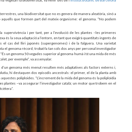
ma vegetal i la biodiversitat, va venir des de l’
Institut Botànic de Barcelona
terrestres, una biodiversitat que no es genera de manera aleatòria, sinó a
s o aquells que formen part del mateix organisme: el genoma. “No podem
a supervivència i per tant, per a l’evolució de les plantes –les primeres
 és la seua adaptació a l’entorn, en tant que exigirà quantitats ingents de
 el cas del lliri japonès (supergenomes) i de la falguera. Una varietat
nta el genoma rècord, trobat fa tan sols dos anys per personal investigador
ew. “És un genoma 50 vegades superior al genoma humà i té una mida de més
calet, per exemple”, va assenyalar.
en d’un genoma més menut resulten més adaptatives als factors externs i,
utiu, hi destaquen dos episodis ancestrals: el primer, el de la planta amb
tes aquestes poliploides. “L’increment de la mida del genoma és la poliploïdia
les plantes –va assegurar l’investigador català; un motor que trobem en el
etcètera”.