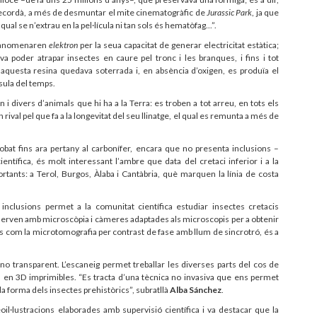
recordà, a més de desmuntar el mite cinematogràfic de
Jurassic Park
, ja que
al se n’extrau en la pel·lícula ni tan sols és hematòfag...”.
 l’anomenaren
elektron
per la seua capacitat de generar electricitat estàtica;
 poder atrapar insectes en caure pel tronc i les branques, i fins i tot
 aquesta resina quedava soterrada i, en absència d’oxigen, es produïa el
sula del temps.
 divers d’animals que hi ha a la Terra: es troben a tot arreu, en tots els
rival pel que fa a la longevitat del seu llinatge, el qual es remunta a més de
obat fins ara pertany al carbonífer, encara que no presenta inclusions –
entífica, és molt interessant l’ambre que data del cretaci inferior i a la
tants: a Terol, Burgos, Àlaba i Cantàbria, què marquen la línia de costa
clusions permet a la comunitat científica estudiar insectes cretacis
observen amb microscòpia i càmeres adaptades als microscopis per a obtenir
s com la microtomografia per contrast de fase amb llum de sincrotró, és a
o transparent. L’escaneig permet treballar les diverses parts del cos de
ls en 3D imprimibles. “Es tracta d’una tècnica no invasiva que ens permet
 la forma dels insectes prehistòrics”, subratllà
Alba Sánchez
.
eoil·lustracions elaborades amb supervisió científica i va destacar que la