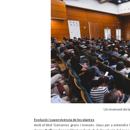
Un moment de la 
Evolució i supervivència de les plantes
Amb el títol 'Genomes grans i menuts: claus per a entendre la 