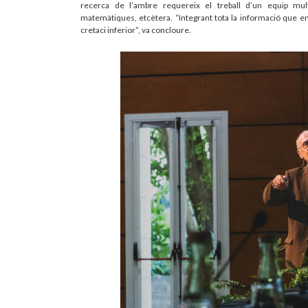
recerca de l’ambre requereix el treball d’un equip multid
matemàtiques, etcètera. “Integrant tota la informació que e
cretaci inferior”, va concloure.