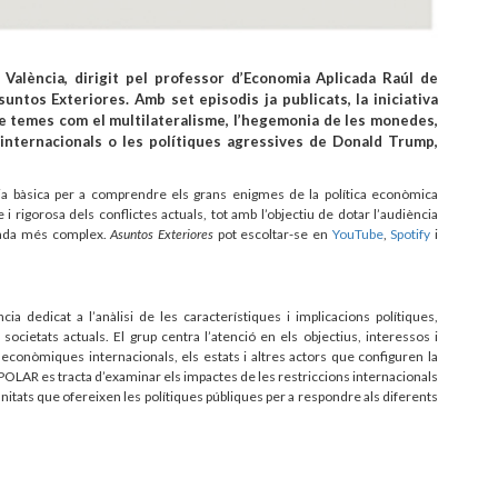
 València, dirigit pel professor d’Economia Aplicada Raúl de
untos Exteriores. Amb set episodis ja publicats, la iniciativa
de temes com el multilateralisme, l’hegemonia de les monedes,
 internacionals o les polítiques agressives de Donald Trump,
guia bàsica per a comprendre els grans enigmes de la política econòmica
i rigorosa dels conflictes actuals, tot amb l’objectiu de dotar l’audiència
egada més complex.
Asuntos Exteriores
pot escoltar-se en
YouTube
,
Spotify
i
ia dedicat a l’anàlisi de les característiques i implicacions polítiques,
ocietats actuals. El grup centra l’atenció en els objectius, interessos i
 econòmiques internacionals, els estats i altres actors que configuren la
 POLAR es tracta d’examinar els impactes de les restriccions internacionals
tunitats que ofereixen les polítiques públiques per a respondre als diferents