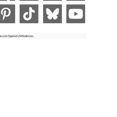
ecció Opinió UVNoticies