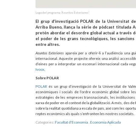
Logo del programa 'Asuntos Exteriores'
El grup d’investigació POLAR de la Universitat de
Arriba Bueno, llança la sèrie de pòdcast titulada As
pretén abordar el desordre global actual a través 
el poder de les grans tecnològiques, les sancions
entre altres.
Asuntos Exteriores
apareix per a oferir-li a l’audiència una 
internacional. Aqueste projecte ofereix una anàlisi accessible 
d’eines per a interpretar un escenari internacional cada v
Ivoox
.
Sobre POLAR
POLAR
és un grup d’investigació de la Universitat de Valènc
econòmiques i socials de l’ordre econòmic global sobre les s
estratègies de les empreses transnacionals, les institucions
xarxa de poder en el context de la globalització. A més, des de
sobre la realitat quotidiana a escala de país, així com les opor
reptes econòmics als quals s’enfronten les nostres societats.
Categories:
Facultat d'Economia
,
Economia Aplicada