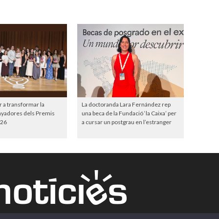
r a transformar la
La doctoranda Lara Fernández rep
anyadores dels Premis
una beca de la Fundació ‘la Caixa’ per
26
a cursar un postgrau en l’estranger