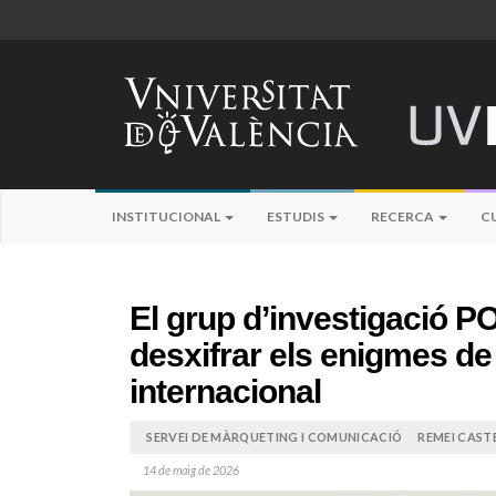
INSTITUCIONAL
ESTUDIS
RECERCA
C
El grup d’investigació P
desxifrar els enigmes de
internacional
SERVEI DE MÀRQUETING I COMUNICACIÓ
REMEI CAST
14 de maig de 2026