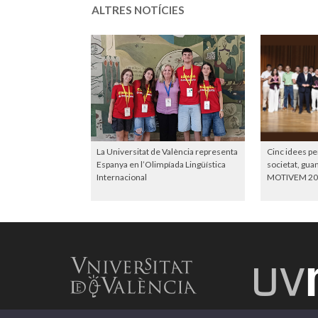
ALTRES NOTÍCIES
La Universitat de València representa
Cinc idees pe
Espanya en l’Olimpíada Lingüística
societat, gu
Internacional
MOTIVEM 20