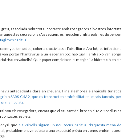
 greu, associada sobretot al contacte amb rosegadors silvestres infectats
 Quan aquestes secrecions s'assequen, es mesclen amb la pols i es dispersen
ntagi més habitual
.
abanyes tancades, coberts o activitats a l'aire lliure. Ara bé, les infeccions
van portar l'hantavirus a un escenari poc habitual. I amb això van sorgir
al risc en vaixells? Quin paper compleixen el menjar i la hidratació en els
havia antecedents clars en creuers. Fins aleshores els vaixells turístics
,
grip
o
SARS-CoV-2
,
que es transmeten amb facilitat en espais tancats, per
 mal manipulats
.
ural són els rosegadors, encara que el causant del brot en el MV Hondius és
n contactes estrets.
 senyal que
els vaixells siguen un nou focus habitual d'aquesta mena de
onal, probablement vinculada a una exposició prèvia en zones endèmiques i
tge.