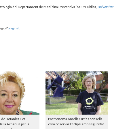
matologia del Departament de Medicina Preventiva i Salut Pública,
Universitat
egiu l'
original
.
a de Botànica Eva
L'astrònoma Amelia Ortiz aconsella
lla Acharius per la
com observar l’eclipsi amb seguretat