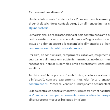
Es transmet per aliments?
Un dels dubtes més freqüents és si l'hantavirus es transmet 
el sentit clàssic. No es contagia perquè un aliment estiga mal c
alguns bacteris
.
La via principal és respiratòria: inhalar pols contaminada amb
podria existir un cert risc si els aliments o l'aigua estan 
actuals no donen suport a la transmissió alimentària de l'ha
contaminació ambiental en locals tancats
.
Per això, en zones rurals, campaments, cabanyes, magatzems 
guardar els aliments en recipients hermètics, no deixar menj
rosegadors, netejar superfícies amb desinfectant i consumi
sanitària.
També convé tenir precaució amb fruites, verdures o alimen
d'infestació, com ara excrements, nius, olor forta o enva
contaminades
. Primer cal ventilar, humitejar amb desinfectant
La idea central és senzilla: l'hantavirus no es transmet habitu
si s'han contaminat per excrements, orina o saliva de rosega
alhora, reforça mesures bàsiques d'higiene.