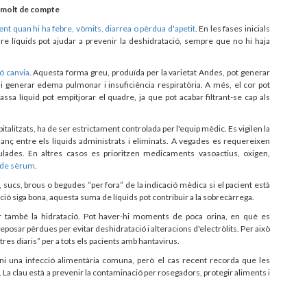
b molt de compte
nt quan hi ha febre, vòmits, diarrea o pèrdua d'apetit
. En les fases inicials
ure líquids pot ajudar a prevenir la deshidratació, sempre que no hi haja
ió canvia
. Aquesta forma greu, produïda per la varietat Andes, pot generar
i generar edema pulmonar i insuficiència respiratòria. A més, el cor pot
a líquid pot empitjorar el quadre, ja que pot acabar filtrant-se cap als
pitalitzats, ha de ser estrictament controlada per l'equip mèdic. Es vigilen la
l balanç entre els líquids administrats i eliminats. A vegades es requereixen
ulades. En altres casos es prioritzen medicaments vasoactius, oxigen,
 de sèrum
.
, sucs, brous o begudes “per fora” de la indicació mèdica si el pacient està
ó siga bona, aquesta suma de líquids pot contribuir a la sobrecàrrega.
tar també la hidratació. Pot haver-hi moments de poca orina, en què es
 reposar pèrdues per evitar deshidratació i alteracions d'electròlits. Per això
es diaris” per a tots els pacients amb hantavirus.
ni una infecció alimentària comuna, però el cas recent recorda que les
a clau està a prevenir la contaminació per rosegadors, protegir aliments i