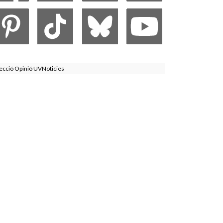
ecció Opinió UVNoticies