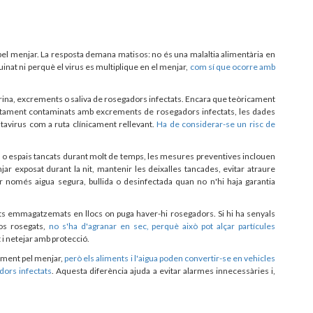
pel menjar. La resposta demana matisos: no és una malaltia alimentària en
uinat ni perquè el virus es multiplique en el menjar,
com sí que ocorre amb
 orina, excrements o saliva de rosegadors infectats. Encara que teòricament
directament contaminats amb excrements de rosegadors infectats, les dades
ntavirus com a ruta clínicament rellevant.
Ha de considerar-se un risc de
o espais tancats durant molt de temps, les mesures preventives inclouen
ar exposat durant la nit, mantenir les deixalles tancades, evitar atraure
r només aigua segura, bullida o desinfectada quan no n'hi haja garantia
ts emmagatzemats en llocs on puga haver-hi rosegadors. Si hi ha senyals
sos rosegats,
no s'ha d'agranar en sec, perquè això pot alçar partícules
 i netejar amb protecció.
alment pel menjar,
però els aliments i l'aigua poden convertir-se en vehicles
dors infectats
. Aquesta diferència ajuda a evitar alarmes innecessàries i,