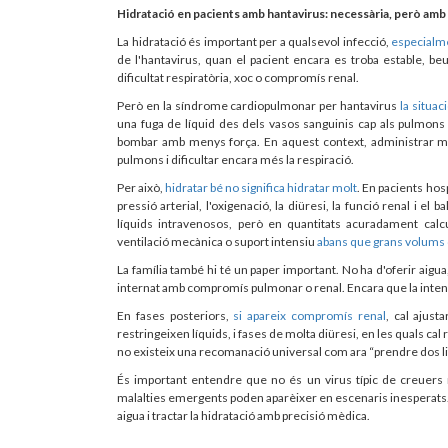
Hidratació en pacients amb hantavirus: necessària, però am
La hidratació és important per a qualsevol infecció,
especialme
de l'hantavirus, quan el pacient encara es troba estable, be
dificultat respiratòria, xoc o compromís renal.
Però en la síndrome cardiopulmonar per hantavirus
la situac
una fuga de líquid des dels vasos sanguinis cap als pulmons 
bombar amb menys força. En aquest context, administrar mass
pulmons i dificultar encara més la respiració.
Per això,
hidratar bé no significa hidratar molt
. En pacients hos
pressió arterial, l'oxigenació, la diüresi, la funció renal i e
líquids intravenosos, però en quantitats acuradament calc
ventilació mecànica o suport intensiu
abans que grans volums
La família també hi té un paper important. No ha d'oferir aigua
internat amb compromís pulmonar o renal. Encara que la intenci
En fases posteriors,
si apareix compromís renal
, cal ajus
restringeixen líquids, i fases de molta diüresi, en les quals cal
no existeix una recomanació universal com ara “prendre dos litr
És important entendre que no és un virus típic de creuers 
malalties emergents poden aparèixer en escenaris inesperats. L
aigua i tractar la hidratació amb precisió mèdica.