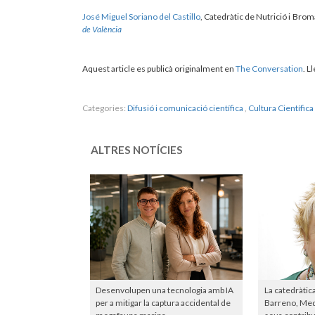
José Miguel Soriano del Castillo
, Catedràtic de Nutrició i Bro
de València
Aquest article es publicà originalment en
The Conversation
. Ll
Categories:
Difusió i comunicació científica
,
Cultura Científica
ALTRES NOTÍCIES
Desenvolupen una tecnologia amb IA
La catedràtic
per a mitigar la captura accidental de
Barreno, Meda