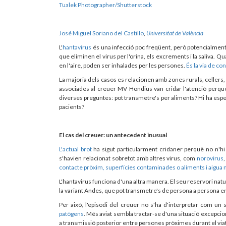
Tualek Photographer/Shutterstock
José Miguel Soriano del Castillo
,
Universitat de València
L'
hantavirus
és una infecció poc freqüent, però potencialment
que eliminen el virus per l'orina, els excrements i la saliva.
en l'aire, poden ser inhalades per les persones.
És la via de co
La majoria dels casos es relacionen amb zones rurals, cellers, c
associades al creuer MV Hondius van cridar l'atenció perquè 
diverses preguntes: pot transmetre's per aliments? Hi ha especi
pacients?
El cas del creuer: un antecedent inusual
L'actual brot
ha sigut particularment cridaner perquè no n'hi 
s'havien relacionat sobretot amb altres virus, com
norovirus
contacte pròxim, superfícies contaminades o aliments i aigua
L'hantavirus funciona d'una altra manera. El seu reservori nat
la variant Andes, que pot transmetre's de persona a persona e
Per això, l'episodi del creuer no s'ha d'interpretar com un
patògens
. Més aviat sembla tractar-se d'una situació excepci
a transmissió posterior entre persones pròximes durant el via