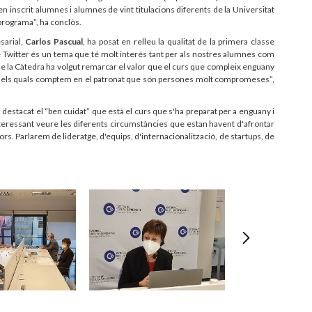
n inscrit alumnes i alumnes de vint titulacions diferents de la Universitat
 programa”, ha conclòs.
sarial,
Carlos Pascual
, ha posat en relleu la qualitat de la primera classe
 Twitter és un tema que té molt interés tant per als nostres alumnes com
 de la Càtedra ha volgut remarcar el valor que el curs que compleix enguany
mb els quals comptem en el patronat que són persones molt compromeses”,
destacat el “ben cuidat” que està el curs que s'ha preparat per a enguany i
nteressant veure les diferents circumstàncies que estan havent d'afrontar
ors. Parlarem de lideratge, d'equips, d'internacionalització, de startups, de