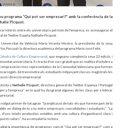
eu programa “Qui pot ser empresari?” amb la conferència de la
halie Picquot.
erar interés entre els universitaris pel món de l'empresa, es va inaugurar el
al de Twitter España Nathalie Picquot.
la Universitat de València María Vicenta Mestre, la presidenta de la seua
rlos Pascual i la directora acadèmica del programa María José Felix.
Càtedra de Cultura Empresarial
, que enguany compleix la seua 22 edició, i
unitat universitària. Es tracta d'un curs gratuït que es realitza d'octubre a
is i empresàries més representatius de la Comunitat Valenciana que formen
 encarregats de transmetre als estudiants mitjançant classes magistrals les
ació i direcció empresarial.
onista a
Nathalie Picquot
, directora general de Twitter Espanya i Portugal
 per a l'empresa” en la qual ha desgranat algunes de les claus per a liderar
mpresarial.
 volgut primer de tot agrair “la implicació de tots els que formen part de la
ablir un diàleg de tu a tu entre empresaris consolidades i estudiants”. “La
d'uns teixits productius estables amb una cultura d'organització clara i
ests valors”, ha assenyalat la rectora.
saltat la importància de programes com el “Qui pot ser empresari?” com a