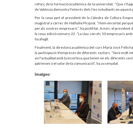
reforç de la formació acadèmica de la universitat. “Que s'hage
de València demostra l'interés dels i les estudiants en aquest
Per la seua part el president de la Càtedra de Cultura Empre
magistral a càrrec de Nathalie Picquot. “Hem encertat perquè
per als nostres empresaris”, ha postil·lat. A més, el president
la seua edició número 22. “La clau són els 50 empresaris a
ha afegit.
Finalment, la directora acadèmica del curs María José Félix ha 
la participació d'empreses de diferents sectors. “Serà molt i
en l'actualitat amb la incertesa que tenim en els diferents sect
patrimoni o el valor de la comunicació”, ha assenyalat.
Imatges: