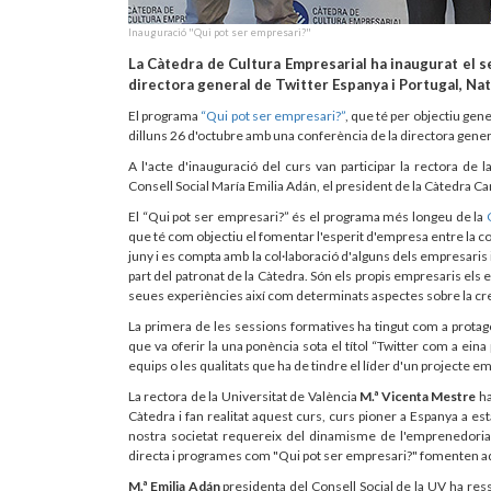
Inauguració "Qui pot ser empresari?"
La Càtedra de Cultura Empresarial ha inaugurat el s
directora general de Twitter Espanya i Portugal, Nat
El programa
“Qui pot ser empresari?”
, que té per objectiu gen
dilluns 26 d'octubre amb una conferència de la directora gener
A l'acte d'inauguració del curs van participar la rectora de 
Consell Social María Emilia Adán, el president de la Càtedra Ca
El “Qui pot ser empresari?” és el programa més longeu de la
que té com objectiu el fomentar l'esperit d'empresa entre la com
juny i es compta amb la col·laboració d'alguns dels empresar
part del patronat de la Càtedra. Són els propis empresaris els
seues experiències així com determinats aspectes sobre la cre
La primera de les sessions formatives ha tingut com a protag
que va oferir la una ponència sota el títol “Twitter com a eina
equips o les qualitats que ha de tindre el líder d'un projecte e
La rectora de la Universitat de València
M.ª Vicenta Mestre
ha
Càtedra i fan realitat aquest curs, curs pioner a Espanya a est
nostra societat requereix del dinamisme de l'emprenedoria, 
directa i programes com "Qui pot ser empresari?" fomenten aqu
M.ª Emilia Adán
presidenta del Consell Social de la UV ha res