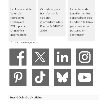
La Universitat de
Cinc idees per a
La doctoranda
València
transformar la
Lara Fernández
representa
societat,
rep una beca de la
Espanya en
guanyadores dels
Fundació ‘la Caixa’
l’Olimpíada
Premis MOTIVEM
per a cursar un
Lingüística
2026
postgrau en
Internacional
l’estranger
Cerca avançada
Secció Opinió UVNoticies