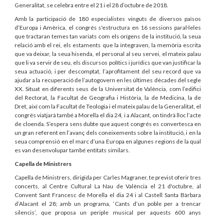
Generalitat, se celebra entre el 21 i el 28 d’octubre de 2018.
Amb la participació de 180 especialistes vinguts de diversos països
d’Europa i Amèrica, el congrés s'estructura en 16 sessions paral·leles
que tractaran temes tan variats com els orígens de la institució, la seua
relació amb el rei, els estaments que la integraven, la memòria escrita
que va deixar, la seua hisenda, el personal al seu servei, el mateix palau
que li va servir de seu, els discursos polítics i jurídics que van justificar la
seua actuació, i per descomptat, l’aprofitament del seu record que va
ajudar a la recuperació de l’autogovern en les últimes dècades del segle
XX. Situat en diferents seus de la Universitat de València, com l’edifici
del Rectorat, la Facultat de Geografia i Història, la de Medicina, la de
Dret, així com la Facultat de Teologia i el mateix palau de la Generalitat, el
congrés viatjarà també a Morella el dia 24, i a Alacant, on tindrà lloc l’acte
de cloenda. S’espera sens dubte que aquest congrés es convertesca en
un gran referent en l’avanç dels coneixements sobre la institució, i en la
seua comprensió en el marc d’una Europa en algunes regions de la qual
es van desenvolupar també entitats similars.
Capella de Ministrers
Capella de Ministrers, dirigida per Carles Magraner, te previst oferir tres
concerts, al Centre Cultural La Nau de València el 21 d'octubre, al
Convent Sant Francesc de Morella el dia 24 i al Castell Santa Bàrbara
d’Alacant el 28; amb un programa, ‘Cants d’un poble per a trencar
silencis’, que proposa un periple musical per aquests 600 anys