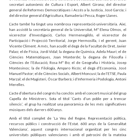
secretari autonòmic de Cultura i Esport, Albert Girona; del director
general de Reformes Democràtiques i Accés a la Justícia, José García; i
del director general d’Agricultura, Ramaderia i Pesca, Roger Llanes.
L’acte també ha tingut una nombrosa representació universitària. Així,
han assistit la secretària general de la Universitat, Mª Elena Olmos, el
vicerector d’Investigació, Carlos Hermenegildo, el vicerector de
Participació i Projecció Territorial, Jorge Hermosilla, i el gerent, Juan
Vicente Climent. A més, han acudit el degà de la Facultat de Dret, Javier
Palao; el de Física, Jordi Vidal; la degana de Química, Adela Mauri; el de
Ciències Matemàtiques, Joan Monterde; la degana de Filosofia i
Ciències de l’Educació, Rosa Mª Bo; el de Geografia i Història, Josep
Montesinos; la de Filologia, Amparo Ricós; el degà d’Economia, José
Manuel Pastor; el de Ciències Socials, Albert Moncusí; la de l’ETSE, Paula
Marzal; el de Magisteri, Óscar Barberà; i d’Infermeria i Podologia, Antoni
Merelles.
L’acte d’obertura del congrés ha conclòs amb el concert musical del grup
Capella de Ministrers. Sota el títol ‘Cants d’un poble per a trencar
silencis’, el grup ha realitzat una panoràmica de les més significatives
músiques dels darrers 600 anys.
Amb el títol complet de ‘La Veu del Regne. Representació política,
recursos públics i construcció de l’Estat. 600 anys de la Generalitat
Valenciana’, aquest congrés internacional organitzat per les cinc
universitats públiques valencianes i amb el patrocini de la mateixa