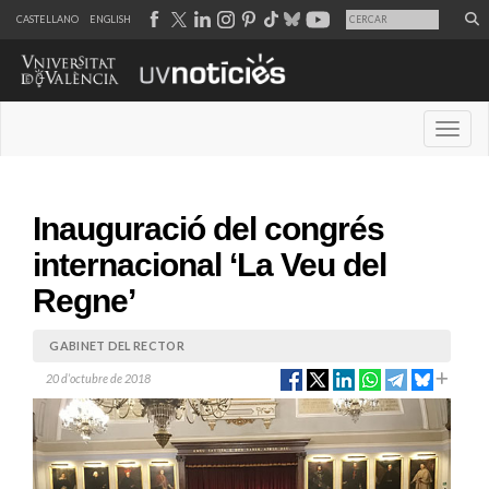
CASTELLANO
ENGLISH
Desple
Inauguració del congrés
internacional ‘La Veu del
Regne’
GABINET DEL RECTOR
20 d’octubre de 2018