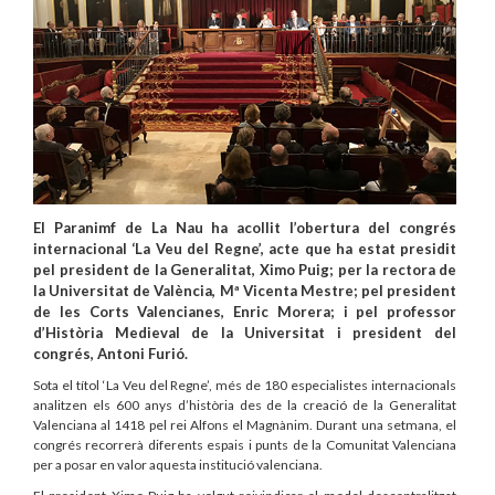
El Paranimf de La Nau ha acollit l’obertura del congrés
internacional ‘La Veu del Regne’, acte que ha estat presidit
pel president de la Generalitat, Ximo Puig; per la rectora de
la Universitat de València, Mª Vicenta Mestre; pel president
de les Corts Valencianes, Enric Morera; i pel professor
d’Història Medieval de la Universitat i president del
congrés, Antoni Furió.
Sota el títol ‘La Veu del Regne’, més de 180 especialistes internacionals
analitzen els 600 anys d’història des de la creació de la Generalitat
Valenciana al 1418 pel rei Alfons el Magnànim. Durant una setmana, el
congrés recorrerà diferents espais i punts de la Comunitat Valenciana
per a posar en valor aquesta institució valenciana.