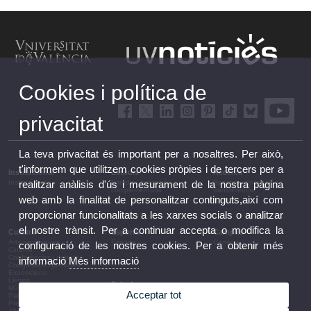
Cookies i política de
privacitat
La teva privacitat és important per a nosaltres. Per això,
t'informem que utilitzem cookies pròpies i de tercers per a
Institucional
Estudis
Recerca
Institucional
Estudis i formació
Recerca, innovació i
realitzar anàlisis d'ús i mesurament de la nostra pàgina
complementària
transferència
web amb la finalitat de personalitzar continguts,així com
proporcionar funcionalitats a les xarxes socials o analitzar
el nostre trànsit. Per a continuar accepta o modifica la
Cultura
Esports
Campus
Arts escèniques
Esports
Campus
configuració de les nostres cookies. Per a obtenir més
Cinema
Conferències i debats
informació
Més informació
Congressos i jornades
Exposicions
Lletres
Sala de premsa
Música
Acceptar tot
UVComunicació
Patrimoni
Notes de premsa
Premis i convocatòries
Agenda de govern
Altres activitats