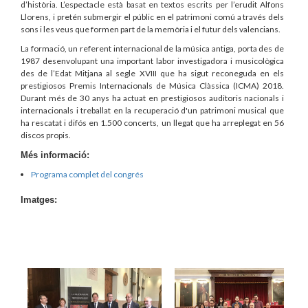
d’història. L’espectacle està basat en textos escrits per l’erudit Alfons
Llorens, i pretén submergir el públic en el patrimoni comú a través dels
sons i les veus que formen part de la memòria i el futur dels valencians.
La formació, un referent internacional de la música antiga, porta des de
1987 desenvolupant una important labor investigadora i musicològica
des de l’Edat Mitjana al segle XVIII que ha sigut reconeguda en els
prestigiosos Premis Internacionals de Música Clàssica (ICMA) 2018.
Durant més de 30 anys ha actuat en prestigiosos auditoris nacionals i
internacionals i treballat en la recuperació d'un patrimoni musical que
ha rescatat i difós en 1.500 concerts, un llegat que ha arreplegat en 56
discos propis.
Més informació:
Programa complet del congrés
Imatges: