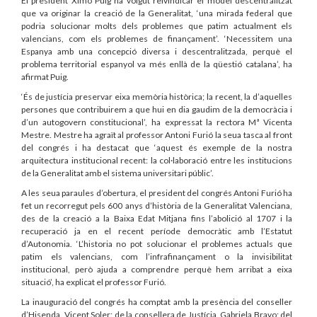
El president Ximo Puig ha volgut reivindicar el model descentralitzat
que va originar la creació de la Generalitat, ‘una mirada federal que
podria solucionar molts dels problemes que patim actualment els
valencians, com els problemes de finançament’. ‘Necessitem una
Espanya amb una concepció diversa i descentralitzada, perquè el
problema territorial espanyol va més enllà de la qüestió catalana’, ha
afirmat Puig.
‘És de justícia preservar eixa memòria històrica; la recent, la d’aquelles
persones que contribuirem a que hui en dia gaudim de la democràcia i
d’un autogovern constitucional’, ha expressat la rectora Mª Vicenta
Mestre. Mestre ha agraït al professor Antoni Furió la seua tasca al front
del congrés i ha destacat que ‘aquest és exemple de la nostra
arquitectura institucional recent: la col·laboració entre les institucions
de la Generalitat amb el sistema universitari públic’.
A les seua paraules d’obertura, el president del congrés Antoni Furió ha
fet un recorregut pels 600 anys d’història de la Generalitat Valenciana,
des de la creació a la Baixa Edat Mitjana fins l’abolició al 1707 i la
recuperació ja en el recent període democràtic amb l’Estatut
d’Autonomia. ‘L’historia no pot solucionar el problemes actuals que
patim els valencians, com l’infrafinançament o la invisibilitat
institucional, però ajuda a comprendre perquè hem arribat a eixa
situació’, ha explicat el professor Furió.
La inauguració del congrés ha comptat amb la presència del conseller
d’Hisenda, Vicent Soler; de la consellera de Justícia, Gabriela Bravo; del