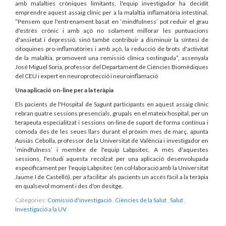
amb malalties cròniques limitants, l'equip investigador ha decidit
emprendre aquest assaig clínic per a la malaltia inflamatòria intestinal.
“Pensem que l'entrenament basat en ‘mindfulness’ pot reduir el grau
d'estrès crònic i amb açò no solament millorar les puntuacions
d'ansietat i depressió, sinó també contribuir a disminuir la síntesi de
citoquines pro-inflamatòries i amb açò, la reducció de brots d'activitat
de la malaltia, promovent una remissió clínica sostinguda”, assenyala
José Miguel Soria, professor del Departament de Ciències Biomèdiques
del CEU i expert en neuroprotecció i neuroinflamació
Una aplicació on-line per a la teràpia
Els pacients de l'Hospital de Sagunt participants en aquest assaig clínic
rebran quatre sessions presencials, grupals en el mateix hospital, per un
terapeuta especialitzat i sessions on-line de suport de forma contínua i
còmoda des de les seues llars durant el pròxim mes de març, apunta
Ausiàs Cebolla, professor de la Universitat de València i investigador en
‘mindfulness’ i membre de l'equip Labpsitec. A més d'aquestes
sessions, l'estudi aquesta recolzat per una aplicació desenvolupada
específicament per l'equip Labpsitec (en col·laboració amb la Universitat
Jaume I de Castelló), per a facilitar als pacients un accés fàcil a la teràpia
en qualsevol moment i des d'on desitge.
Categories:
Comissió d'investigació
,
Ciències de la Salut
,
Salut
,
Investigació a la UV