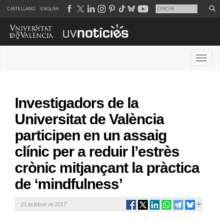
CASTELLANO
ENGLISH
Desple
Investigadors de la
Universitat de València
participen en un assaig
clínic per a reduir l’estrès
crònic mitjançant la pràctica
de ‘mindfulness’
21 de febrer de 2017