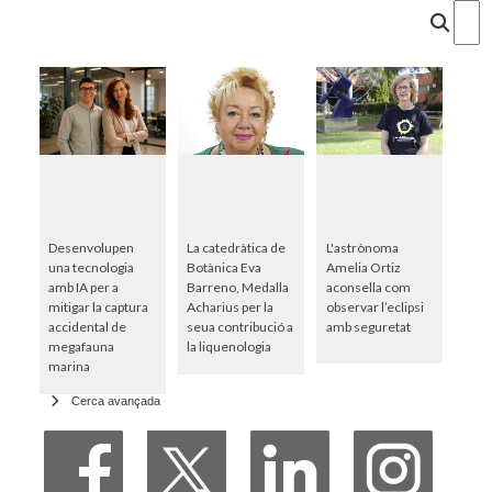
Cercar
Desenvolupen
La catedràtica de
L'astrònoma
una tecnologia
Botànica Eva
Amelia Ortiz
amb IA per a
Barreno, Medalla
aconsella com
mitigar la captura
Acharius per la
observar l’eclipsi
accidental de
seua contribució a
amb seguretat
megafauna
la liquenologia
marina
Cerca avançada