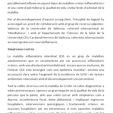
possiblement influeix en aquest tipus de malalties crònic-inflamatòries i
el seu control pot millorar la qualitat de vida i evitar brots d'activitat de la
malaltia.
Per al desenvolupament d'aquest assaig clínic, l'Hospital de Sagunt ha
aconseguit un acord de col·laboració amb el grup de recerca Labpsitec-
València de la Universitat de València, referent internacional en
‘Mindfulness’, i amb el Departament de Ciències de la Salut de la
Universitat CEU Cardenal Herrera de València, referents internacionals
en neuroprotecció i neuroinflamació.
Símptomes i estrès
La malaltia inflamatòria intestinal (EII) és un grup de malalties
autoimmunes que es caracteritzen per ser processos inflamatoris
crònics, amb una afectació primordialment, encara que no exclusiva, de
l'intestí. L’EII està emergint com una epidèmia mundial i existeix una
associació clara entre l'augment de la incidència de la’EII i els factors
ambientals relacionats amb el desenvolupament socioeconòmic.
Tant la colitis ulcerosa com la malaltia de Crohn se solen diagnosticar a
edats primerenques i genera un gran impacte en la qualitat de vida de la
persona que la pateix, atès que solen cursar amb símptomes com a
diarrea, incontinència fecal, dolor abdominal, i impliquen ingressos
hospitalaris, intervencions quirúrgiques i tractaments crònics, en
ocasions hospitalaris per via intravenosa. A més aquestes malalties