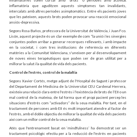
inflamatòries solen cursar amb “brots” o períodes amb activitat
inflamatòria que aguditzen aquests símptomes tan invalidants,
intercalats amb altres períodes asimptomàtics. Entre els pacients joves
que les pateixen, aquests brots poden provocar una reacció emocional
ansiós-depressiva.
Segons Rosa Baños, professora de la Universitat de València, i Juan Fco.
Lisón, aquest projecte és un clar exemple de com “la unió i les sinergies
conjuntes poden arribar a generar recerques rellevants, i amb impacte
en la societat, i com tres institucions de referència en diferents
matèries a la Comunitat Valenciana, s'uneixen per al desenvolupament
de noves eines terapèutiques que poden ser de gran utilitat per a
millorar la salut i la qualitat de vida dels pacients.
Control de l'estrès, control de la malaltia
Segons Xavier Cortés, metge adjunt de l'Hospital de Sagunt i professor
del Departament de Medicina de la Universitat CEU Cardenal Herrera,
existeix una relació clara entre l'estrès i l'existència de brots de l’EII o un
mal control de la mateixa, de tal forma que el propi pacient percep les
situacions d'estrès com “activadors” de la seua malaltia. Per tant, en el
tractament de persones amb EII és molt important atendre al factor de
l'estrès, amb el doble objectiu de millorar la qualitat de vida dels pacients
així com un millor control de la seua malaltia.
Atès que l'entrenament basat en ‘mindfulness’ ha demostrat ser un
tractament psicològic efectiu per a la reducció de l'estrès en pacients