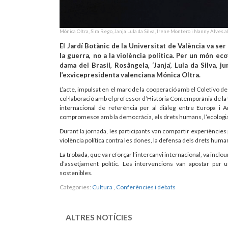
Mónica Oltra, Sira Rego, Janja Lula da Silva, Irene Montero i Nanny Alves al
El Jardí Botànic de la Universitat de València va ser 
la guerra, no a la violència política. Per un món ec
dama del Brasil, Rosângela, ‘Janja’, Lula da Silva, 
l’exvicepresidenta valenciana Mónica Oltra.
L’acte, impulsat en el marc de la cooperació amb el Coletivo de 
col·laboració amb el professor d’Història Contemporània de la 
internacional de referència per al diàleg entre Europa i 
compromesos amb la democràcia, els drets humans, l’ecologia, el
Durant la jornada, les participants van compartir experièncie
violència política contra les dones, la defensa dels drets human
La trobada, que va reforçar l’intercanvi internacional, va inclo
d’assetjament polític. Les intervencions van apostar per 
sostenibles.
Categories:
Cultura
,
Conferències i debats
ALTRES NOTÍCIES