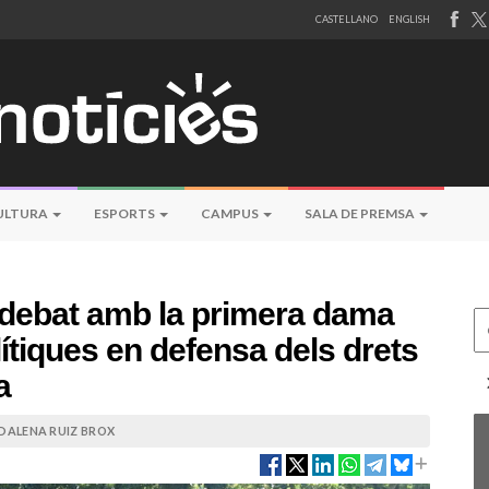
CASTELLANO
ENGLISH
ULTURA
ESPORTS
CAMPUS
SALA DE PREMSA
n debat amb la primera dama
Ce
olítiques en defensa dels drets
a
ALENA RUIZ BROX