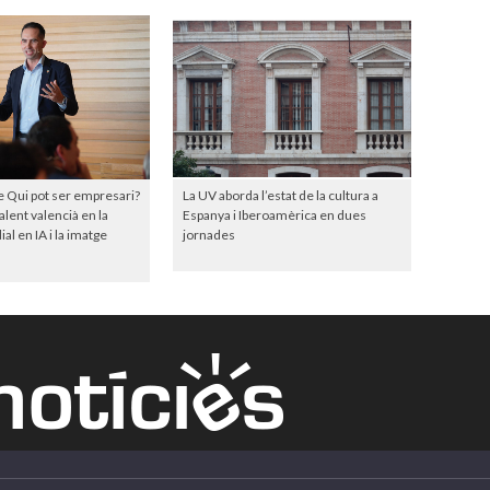
e Qui pot ser empresari?
La UV aborda l’estat de la cultura a
talent valencià en la
Espanya i Iberoamèrica en dues
l en IA i la imatge
jornades