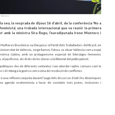
 Botànic.
la seu, la vesprada de dijous 16 d’abril, de la conferència ‘No a
ofeminista’, una trobada internacional que va reunir la primera
junt amb la ministra Sira Rego, l’eurodiputada Irene Montero i
Mulheres Brasileiras na Diáspora i el Partit dels Treballadors del Brasil, en
Universitat de València, Jorge Ramos Tolosa, va situar València com a espai
Amèrica Llatina, amb un protagonisme especial de lideratges femenins
 pacifisme, els drets de les dones o la llibertat del poble palestí.
s polítiques des de diferents contextos i van abordar reptes comuns com la
s i el rebuig a la guerra com a eina de resolució de conflictes.
ure una reflexió conjunta davant l’auge dels discursos d’odi i les dinàmiques
una agenda ecofeminista a favor de societats més justes, inclusives i