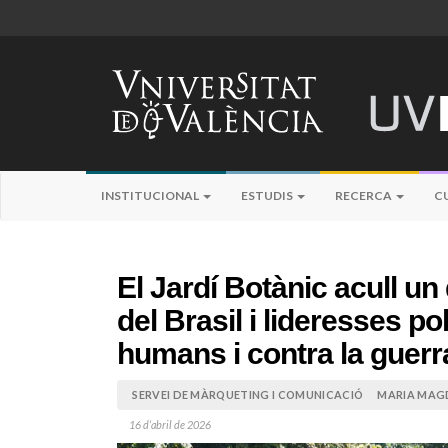
INSTITUCIONAL
ESTUDIS
RECERCA
C
El Jardí Botànic acull u
del Brasil i lideresses p
humans i contra la guerr
SERVEI DE MÀRQUETING I COMUNICACIÓ
MARIA MAGD
16 d’abril de 2026