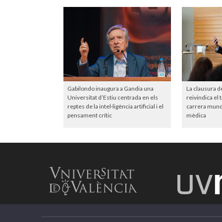
Gabilondo inaugura a Gandia una
La clausura d
Universitat d’Estiu centrada en els
reivindica el 
reptes de la intel·ligència artificial i el
carrera mundia
pensament crític
mèdica