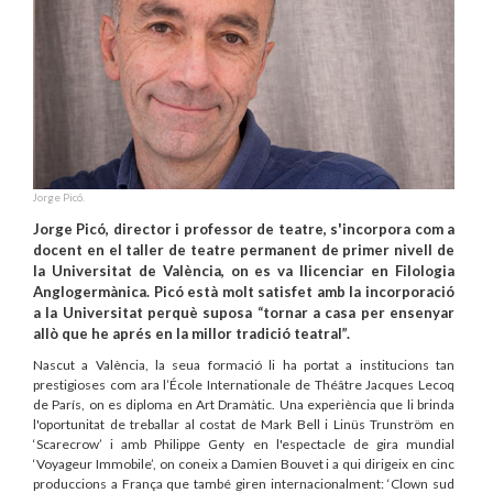
Jorge Picó.
Jorge Picó, director i professor de teatre, s'incorpora com a
docent en el taller de teatre permanent de primer nivell de
la Universitat de València, on es va llicenciar en Filologia
Anglogermànica. Picó està molt satisfet amb la incorporació
a la Universitat perquè suposa “tornar a casa per ensenyar
allò que he aprés en la millor tradició teatral”.
Nascut a València, la seua formació li ha portat a institucions tan
prestigioses com ara l’École Internationale de Théâtre Jacques Lecoq
de París, on es diploma en Art Dramàtic. Una experiència que li brinda
l'oportunitat de treballar al costat de Mark Bell i Linüs Trunström en
‘Scarecrow’ i amb Philippe Genty en l'espectacle de gira mundial
‘Voyageur Immobile’, on coneix a Damien Bouvet i a qui dirigeix en cinc
produccions a França que també giren internacionalment: ‘Clown sud