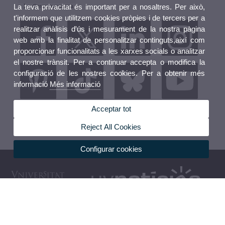
La teva privacitat és important per a nosaltres. Per això,
Cerca avançada
t'informem que utilitzem cookies pròpies i de tercers per a
realitzar anàlisis d'ús i mesurament de la nostra pàgina
web amb la finalitat de personalitzar continguts,així com
proporcionar funcionalitats a les xarxes socials o analitzar
el nostre trànsit. Per a continuar accepta o modifica la
configuració de les nostres cookies. Per a obtenir més
informació
Més informació
Acceptar tot
Secció Opinió UVNoticies
Reject All Cookies
Configurar cookies