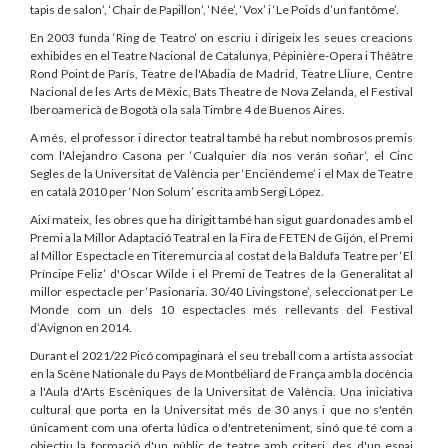
tapis de salon’, ‘Chair de Papillon’, ‘Née’, ‘Vox’ i ‘Le Poids d’un fantôme’.
En 2003 funda ‘Ring de Teatro’ on escriu i dirigeix les seues creacions
exhibides en el Teatre Nacional de Catalunya, Pépinière-Opera i Théâtre
Rond Point de París, Teatre de l'Abadia de Madrid, Teatre Lliure, Centre
Nacional de les Arts de Mèxic, Bats Theatre de Nova Zelanda, el Festival
Iberoamericà de Bogotà o la sala Timbre 4 de Buenos Aires.
A més, el professor i director teatral també ha rebut nombrosos premis
com l'Alejandro Casona per ‘Cualquier día nos verán soñar’, el Cinc
Segles de la Universitat de València per ‘Enciéndeme’ i el Max de Teatre
en català 2010 per ‘Non Solum’ escrita amb Sergi López.
Així mateix, les obres que ha dirigit també han sigut guardonades amb el
Premi a la Millor Adaptació Teatral en la Fira de FETEN de Gijón, el Premi
al Millor Espectacle en Titeremurcia al costat de la Baldufa Teatre per ‘El
Príncipe Feliz’ d'Oscar Wilde i el Premi de Teatres de la Generalitat al
millor espectacle per ‘Pasionaria. 30/40 Livingstone’, seleccionat per Le
Monde com un dels 10 espectacles més rellevants del Festival
d’Avignon en 2014.
Durant el 2021/22 Picó compaginarà el seu treball com a artista associat
en la Scène Nationale du Pays de Montbéliard de França amb la docència
a l'Aula d'Arts Escèniques de la Universitat de València. Una iniciativa
cultural que porta en la Universitat més de 30 anys i que no s'entén
únicament com una oferta lúdica o d'entreteniment, sinó que té com a
objectiu la formació d'un públic de teatre amb criteri, des d'un espai