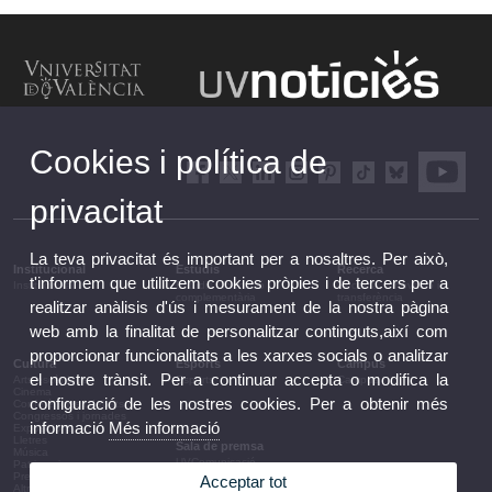
Cookies i política de
privacitat
La teva privacitat és important per a nosaltres. Per això,
Institucional
Estudis
Recerca
t'informem que utilitzem cookies pròpies i de tercers per a
Institucional
Estudis i formació
Recerca, innovació i
complementària
transferència
realitzar anàlisis d'ús i mesurament de la nostra pàgina
web amb la finalitat de personalitzar continguts,així com
proporcionar funcionalitats a les xarxes socials o analitzar
Cultura
Esports
Campus
el nostre trànsit. Per a continuar accepta o modifica la
Arts escèniques
Esports
Campus
Cinema
configuració de les nostres cookies. Per a obtenir més
Conferències i debats
Congressos i jornades
informació
Més informació
Exposicions
Lletres
Sala de premsa
Música
UVComunicació
Patrimoni
Notes de premsa
Premis i convocatòries
Acceptar tot
Agenda de govern
Altres activitats