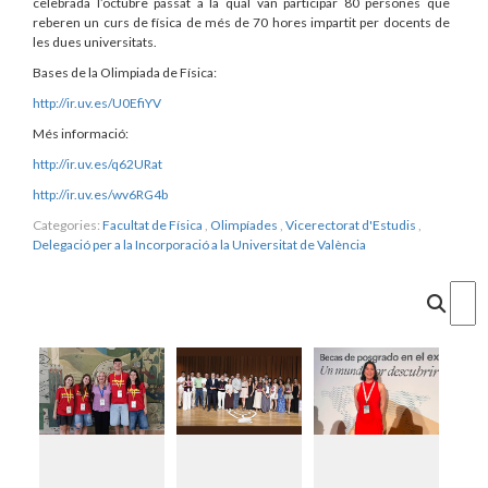
celebrada l’octubre passat a la qual van participar 80 persones que
reberen un curs de física de més de 70 hores impartit per docents de
les dues universitats.
Bases de la Olimpiada de Física:
http://ir.uv.es/U0EfiYV
Més informació:
http://ir.uv.es/q62URat
http://ir.uv.es/wv6RG4b
Categories:
Facultat de Física
,
Olimpíades
,
Vicerectorat d'Estudis
,
Delegació per a la Incorporació a la Universitat de València
Cercar