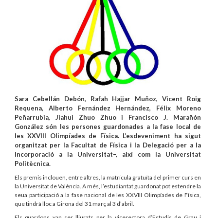
Sara Cebellán Debón, Rafah Hajjar Muñoz, Vicent Roig
Requena, Alberto Fernández Hernández, Félix Moreno
Peñarrubia, Jiahui Zhuo Zhuo i Francisco J. Marañón
González són les persones guardonades a la fase local de
les XXVIII Olimpíades de Física. L’esdeveniment ha sigut
organitzat per la Facultat de Física i la Delegació per a la
Incorporació a la Universitat–, així com la Universitat
Politècnica.
Els premis inclouen, entre altres, la matrícula gratuïta del primer curs en
la Universitat de València. A més, l’estudiantat guardonat pot estendre la
seua participació a la fase nacional de les XXVIII Olimpíades de Física,
que tindrà lloc a Girona del 31 març al 3 d’abril.
Els guardons van ser lliurats per la vicerectora d’Estudis de Grau i