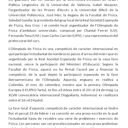
Política Lingüística de la Universitat de València, Isabel Vázquez;
l’organitzador de les Proves d'Accés a la Universitat (PAU) de la
Universitat Politècnica, José Más; la degana de la Facultat de Física,
Soledad Gandia; la presidenta del grup local de la Real Societat Espanyola
de Física, Ana Cros; i el comité local organitzador de l’Olimpíada de
Física d’ambdues universitats, composat per Chantal Ferrer (UV),
Fernando Tena (UV) i Juan Carlos Carrión (UPV), i una representació del
professorat del curs.
L’Olimpíada de Física és una competició de caràcter internacional en
què participa l’estudiantat de nombrosos països d’arreu del món i que és
organitzada per la Real Societat Espanyola de Física en la seua fase
nacional, sense la participació del Ministeri d’Educació. Segons la
Facultat de Física, aquest no ha firmat l’acord per a financiar la
competició, de la qual depén la participació espanyola en la fase
iberoamericana de l’Olimpíada. Aquesta, enguany es realitza a
Colòmbia, el mes de setembre, mentre que la primera Olimpíada
Europea (I EUPhO Tartu), té lloc a Estònia entre el 20 i el 24 de maig. La
XLVIII convocatòria internacional (Yogyakarta, Indonèsia) es realitzarà
entre el 16 i el 24 juliol.
La fase local d’aquesta competició de caràcter internacional va tindre
lloc el passat 23 de febrer i va consistir en una prova escrita en la qual
l’estudiantat havia de resoldre una sèrie de problemes i exercicis de
Física. Les persones van ser preseleccionades en una prova preliminar