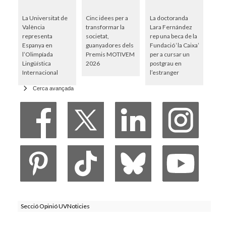
La Universitat de
Cinc idees per a
La doctoranda
València
transformar la
Lara Fernández
representa
societat,
rep una beca de la
Espanya en
guanyadores dels
Fundació ‘la Caixa’
l’Olimpíada
Premis MOTIVEM
per a cursar un
Lingüística
2026
postgrau en
Internacional
l’estranger
Cerca avançada
Secció Opinió UVNoticies