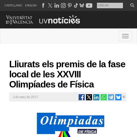
CASTELLANO
ENGLISH
Desple
Lliurats els premis de la fase
local de les XXVIII
Olimpíades de Física
2 de març de 2017