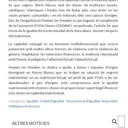
és que segons Shirin Mussa, tant les dones de tradicions jueves,
catòliques, islàmiques i hindús han de lluitar pels seus drets en les
seues pròpies comunitats i en els tribunals dels seus països d'origen.
Des de l'organització
Femmes for Freedom
es persegueix el compliment
de la Convenció d'ONU Dones (CEDAW) i, en particular, l'article 16, que
tracta de la igualtat de tracte mundial de la dona abans, durant i després
del matrimoni.
La captivitat conjugal és un fenomen multidimensional que ocorre
juntament amb moltes altres formes de violència com la violència de
gènere, l'explotació, les extorsions financeres, la violència relacionada
amb l'honor, la poligàmia, l'aïllament forçat i l'abandó forçat.
Femmes for Freedom
, es dedica a ajudar a dones i xiquetes d'origen
immigrant en Països Baixos que es troben en situació de segrest
matrimonial, en un matrimoni forçat, en perill de patir FGM, o de ser
abandonades al país d'origen, està compromesa amb la igualtat
matrimonial entre homes i dones en proporcionar suport legal i financer
a les dones en captivitat matrimonial.
Categories:
Igualtat
,
Unitat d'Igualtat
,
Vicerectorat d'Igualtat, Diversitat i
Polítiques Inclusives
Cercar
ALTRES NOTÍCIES