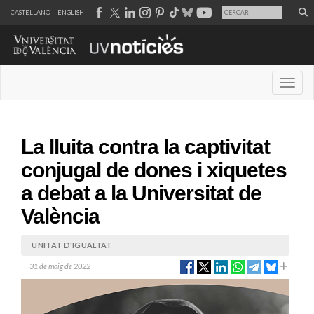
CASTELLANO
ENGLISH
Desple
La lluita contra la captivitat
conjugal de dones i xiquetes
a debat a la Universitat de
València
UNITAT D'IGUALTAT
31 de maig de 2022