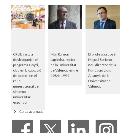
CRUE insta a
Mor Ramon
El professor José
desbloquejar el
Lapiedra, rector
Miguel Soriano,
programa Goyri,
de la Universitat
nou director de la
clau en la captació
de València entre
Fundació Lluís
de talent i en el
1984 i 1994
Alcanyís de la
relleu
Universitat de
generacional del
València
sistema
universitari
espanyol
Cerca avançada