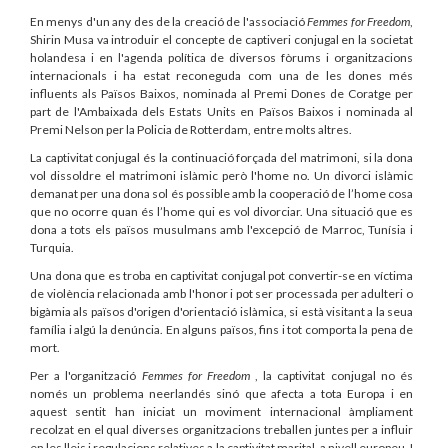
En menys d'un any des de la creació de l'associació
Femmes for Freedom
,
Shirin Musa va introduir el concepte de captiveri conjugal en la societat
holandesa i en l'agenda política de diversos fòrums i organitzacions
internacionals i ha estat reconeguda com una de les dones més
influents als Països Baixos, nominada al Premi Dones de Coratge per
part de l'Ambaixada dels Estats Units en Països Baixos i nominada al
Premi Nelson per la Policia de Rotterdam, entre molts altres.
La captivitat conjugal és la continuació forçada del matrimoni, si la dona
vol dissoldre el matrimoni islàmic però l'home no. Un divorci islàmic
demanat per una dona sol és possible amb la cooperació de l’home cosa
que no ocorre quan és l’home qui es vol divorciar. Una situació que es
dona a tots els països musulmans amb l'excepció de Marroc, Tunísia i
Turquia.
Una dona que es troba en captivitat conjugal pot convertir-se en víctima
de violència relacionada amb l'honor i pot ser processada per adulteri o
bigàmia als països d'origen d'orientació islàmica, si està visitant a la seua
família i algú la denúncia. En alguns països, fins i tot comporta la pena de
mort.
Per a l'organització
Femmes for Freedom
, la captivitat conjugal no és
només un problema neerlandés sinó que afecta a tota Europa i en
aquest sentit han iniciat un moviment internacional àmpliament
recolzat en el qual diverses organitzacions treballen juntes per a influir
en les lleis i regulacions relatives a la captivitat marital, a nivell europeu. I