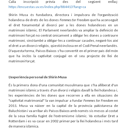
Calia inscripció prèvia des del següent enllaç:
https://encuestas.uv.es/index.php/884413?lang=ca
Shirin Musa és fundadora, directora i impulsora de l'organització
holandesa de drets de les dones
Femmes for Freedom
que ha aconseguit
el dret fonamental al divorci per a les dones holandeses en un
matrimoni islàmic. El Parlament neerlandés va ampliar la definició de
matrimoni forçat no centrat únicament a obligar les dones a contraure
matrimoni, sinó també a obligar-les a continuar casades, negant-los així
el dret a un divorci religiós, qüestió inclosa en el Codi Penal neerlandés.
D'aquesta forma, Països Baixos s'ha convertit en el primer país del món
que ha inclòs la captivitat conjugal en el seu projecte de llei de
matrimoni forçat.
L'experiència personal de Shirin Musa
És la primera dona d'una comunitat musulmana que s'ha alliberat d'un
matrimoni islàmic a través d'un divorci religiós davall la llei holandesa i,
les experiències de les dones que recorren a ella en situacions de
"captivitat matrimonial" la van impulsar a fundar
Femmes for Freedom
en
2011. Musa va nàixer en la capital de la província pakistanesa de
Baluchistán i va arribar als Països Baixos amb només sis mesos al costat
de la seua família fugint de l'extremisme islàmic. Va estudiar Dret a
Rotterdam i es va casar en 2002 primer per la llei holandesa i més tard
de manera islàmica.